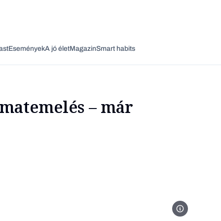
ast
Események
A jó élet
Magazin
Smart habits
kamatemelés – már
Vagy fedezze fel a következő témákat
Üzlet
Pénz
Zöld
Legyél jobb!
Matolcsy Györg