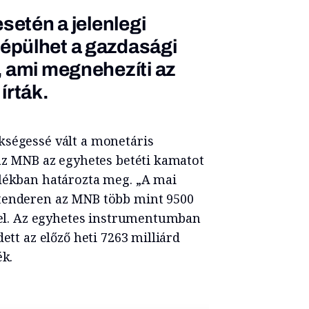
setén a jelenlegi
épülhet a gazdasági
 ami megnehezíti az
 írták.
kségessé vált a monetáris
 az MNB az egyhetes betéti kamatot
alékban határozta meg. „A mai
 tenderen az MNB több mint 9500
t el. Az egyhetes instrumentumban
ett az előző heti 7263 milliárd
ék.