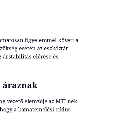
yamatosan figyelemmel követi a
szükség esetén az eszköztár
árstabilitás elérése és
t áraznak
ng vezető elemzője az MTI-nek
 hogy a kamatemelési ciklus