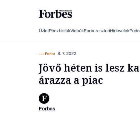
Üzlet
Pénz
Listák
Videók
Forbes-sztori
Hírlevelek
Podc
8. 7. 2022
Forint
Jövő héten is lesz 
árazza a piac
Forbes