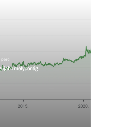
 – mi állítja meg a vérengzést?