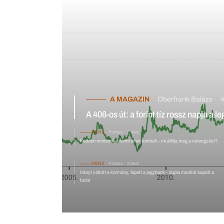
A MAGAZIN
Oberfrank Balázs
4 perc
A 406-os út: a forint tíz rossz napja a legújabb mélypontig
PÉNZ
Forbes
3 perc
Kedden mindenki a forint ellen tombolt
PÉNZ
Forbes
2 perc
Irányt váltott a kormány, lépett a jegybank – dupla mankót kapott a
forint