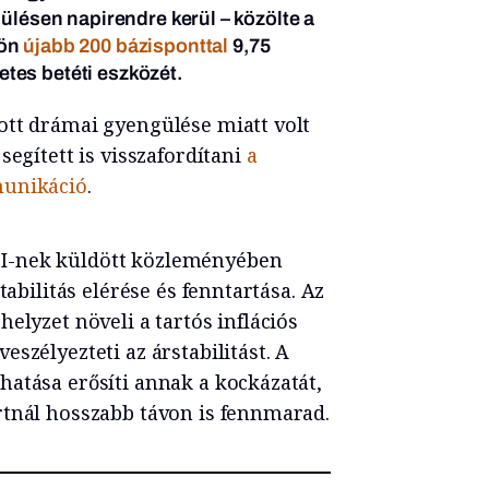
 ülésen napirendre kerül – közölte a
kön
újabb 200 bázisponttal
9,75
tes betéti eszközét.
ott drámai gyengülése miatt volt
segített is visszafordítani
a
munikáció
.
I-nek küldött közleményében
tabilitás elérése és fenntartása. Az
elyzet növeli a tartós inflációs
szélyezteti az árstabilitást. A
atása erősíti annak a kockázatát,
rtnál hosszabb távon is fennmarad.