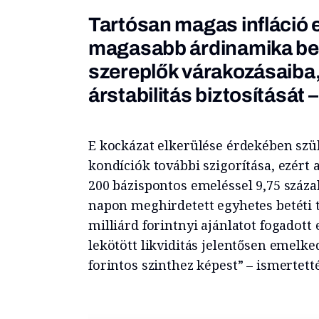
Tartósan magas infláció e
magasabb árdinamika be
szereplők várakozásaiba,
árstabilitás biztosítását –
E kockázat elkerülése érdekében szü
kondíciók további szigorítása, ezért
200 bázispontos emeléssel 9,75 száz
napon meghirdetett egyhetes betéti
milliárd forintnyi ajánlatot fogadot
lekötött likviditás jelentősen emelked
forintos szinthez képest” – ismertett