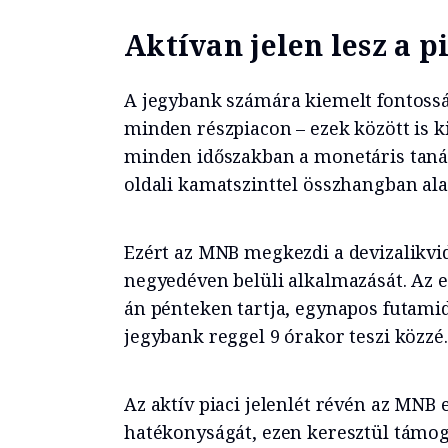
Aktívan jelen lesz a p
A jegybank számára kiemelt fontossá
minden részpiacon – ezek között is 
minden időszakban a monetáris tanács
oldali kamatszinttel összhangban ala
Ezért az MNB megkezdi a devizalikvi
negyedéven belüli alkalmazását. Az el
án pénteken tartja, egynapos futamid
jegybank reggel 9 órakor teszi közzé.
Az aktív piaci jelenlét révén az MNB 
hatékonyságát, ezen keresztül támoga