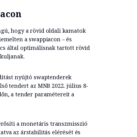
iacon
gú, hogy a rövid oldali kamatok
kiemelten a swappiacon – és
 által optimálisnak tartott rövid
kuljanak.
ditást nyújtó swaptenderek
ső tendert az MNB 2022. július 8-
őn, a tender paramétereit a
erősíti a monetáris transzmisszió
tva az árstabilitás elérését és