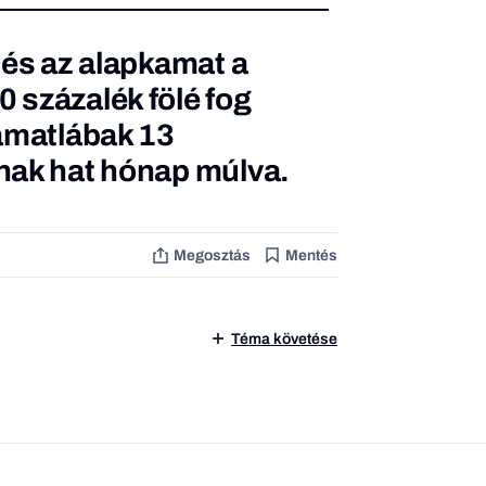
 és az alapkamat a
 százalék fölé fog
amatlábak 13
nak hat hónap múlva.
Megosztás
Mentés
Téma követése