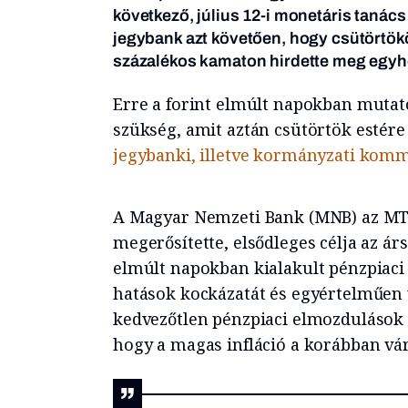
következő, július 12-i monetáris tanács
jegybank azt követően, hogy csütörtö
százalékos kamaton hirdette meg egyhe
Erre a forint elmúlt napokban mutat
szükség, amit aztán csütörtök estére 
jegybanki, illetve kormányzati kom
A Magyar Nemzeti Bank (MNB) az MT
megerősítette, elsődleges célja az árs
elmúlt napokban kialakult pénzpiaci h
hatások kockázatát és egyértelműen ve
kedvezőtlen pénzpiaci elmozdulások h
hogy a magas infláció a korábban vá