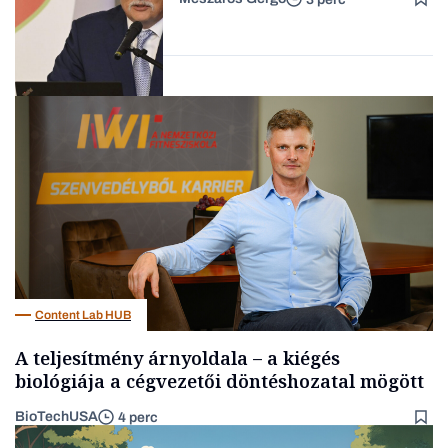
Családi
vállalkozások
Befektetés
Content Lab HUB
A teljesítmény árnyoldala – a kiégés
biológiája a cégvezetői döntéshozatal mögött
BioTechUSA
4 perc