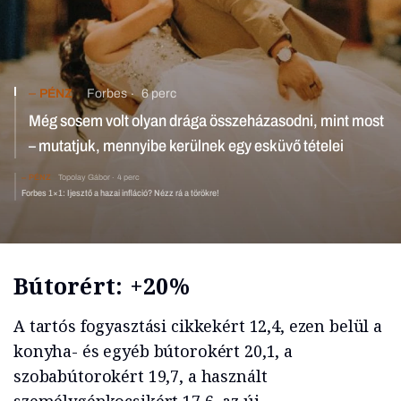
PÉNZ
Forbes
6 perc
Még sosem volt olyan drága összeházasodni, mint most
– mutatjuk, mennyibe kerülnek egy esküvő tételei
PÉNZ
Topolay Gábor
4 perc
Forbes 1×1: Ijesztő a hazai infláció? Nézz rá a törökre!
Bútorért: +20%
A tartós fogyasztási cikkekért 12,4, ezen belül a
konyha- és egyéb bútorokért 20,1, a
szobabútorokért 19,7, a használt