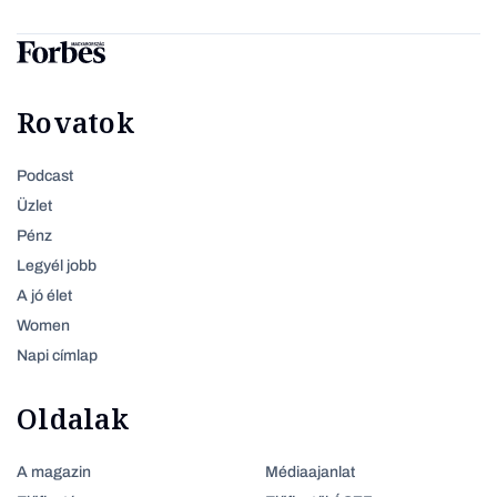
Rovatok
Podcast
Üzlet
Pénz
Legyél jobb
A jó élet
Women
Napi címlap
Oldalak
A magazin
Médiaajanlat