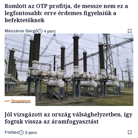
Romlott az OTP profitja, de messze nem ez a
legfontosabb: erre érdemes figyelniük a
befektetőknek
Mészáros Gergő
4 perc
Társadalom
Jól vizsgázott az ország válsághelyzetben, így
fogtuk vissza az áramfogyasztást
Forbes
2 perc