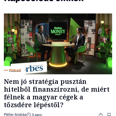
Podcast
Nem jó stratégia pusztán
hitelből finanszírozni, de miért
félnek a magyar cégek a
tőzsdére lépéstől?
Péller András
3 perc