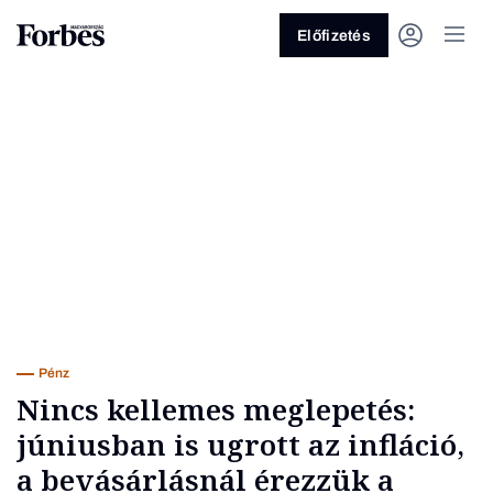
Előfizetés
Vagy fedezze fel a következő
témákat
Üzlet
Pénz
Zöld
Legyél jobb!
Pénz
Nincs kellemes meglepetés:
júniusban is ugrott az infláció,
a bevásárlásnál érezzük a