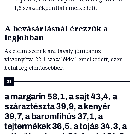
1,6 százalékponttal emelkedett.
A bevásárlásnál érezzük a
legjobban
Az élelmiszerek ára tavaly júniushoz
viszonyítva 22,1 százalékkal emelkedett, ezen
belül legjelentősebben
a margarin 58,1, a sajt 43,4, a
száraztészta 39,9, a kenyér
39,7, a baromfihús 37,1, a
tejtermékek 36,5, a tojás 34,3, a