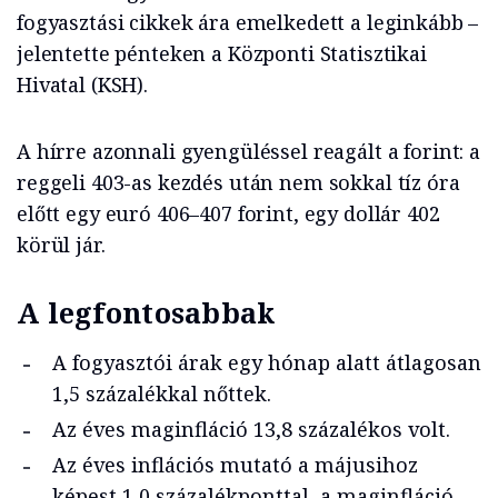
fogyasztási cikkek ára emelkedett a leginkább –
jelentette pénteken a Központi Statisztikai
Hivatal (KSH).
A hírre azonnali gyengüléssel reagált a forint: a
reggeli 403-as kezdés után nem sokkal tíz óra
előtt egy euró 406–407 forint, egy dollár 402
körül jár.
A legfontosabbak
A fogyasztói árak egy hónap alatt átlagosan
1,5 százalékkal nőttek.
Az éves maginfláció 13,8 százalékos volt.
Az éves inflációs mutató a májusihoz
képest 1,0 százalékponttal, a maginfláció