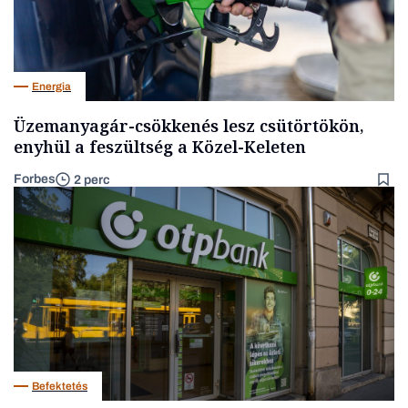
Energia
Üzemanyagár-csökkenés lesz csütörtökön,
enyhül a feszültség a Közel-Keleten
Forbes
2 perc
Befektetés