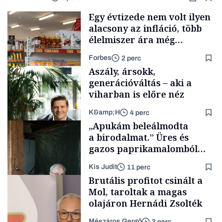
Egy évtizede nem volt ilyen
alacsony az infláció, több
élelmiszer ára még
rohamosan csökken is
Forbes
2 perc
Aszály, ársokk,
generációváltás – aki a
viharban is előre néz
K&amp;H
4 perc
Makro
„Apukám beleálmodta
a birodalmat.” Üres és
gazos paprikamalomból
lett az igazi családi
Kis Judit
11 perc
fűszersztori
TÁMOGATÓI
Brutális profitot csinált a
TARTALOM
Mol, taroltak a magas
olajáron Hernádi Zsolték
Mészáros Gergő
3 perc