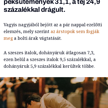
péksütemények 31,1, a tej 24,9
százalékkal drágult.
Vagyis nagyjából bejött az a pár nappal ezelőtti
elemzés, mely szerint
az árstopok sem fogják
meg
a bolti árak vágtatását.
A szeszes italok, dohányáruk átlagosan 7,3,
ezen belül a szeszes italok 9,5 százalékkal, a
dohányáruk 5,9 százalékkal kerültek többe.