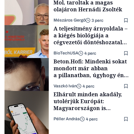
Mol, taroltak a magas
olajáron Hernádi Zsolték
Mészáros Gergő
3 perc
A teljesítmény árnyoldala –
a kiégés biológiája a
cégvezetői döntéshozatal
mögött
BioTechUSA
4 perc
Befektetés
Beton.Hofi: Mindenki sokat
mondott már abban
a pillanatban, úgyhogy én
a legsarkosabb
Vaszkó Iván
4 perc
gondolataimat akartam
Content Lab HUB
Elhárult minden akadály,
kimondani
utolérjük Európát:
Magyarországon is
elindítja
Péller András
4 perc
kriptoszolgáltatását az
Forbes-sztori
egyik legnépszerűbb