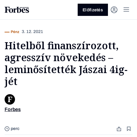
Előfizetés
3. 12. 2021
Pénz
Hitelből finanszírozott,
agresszív növekedés –
leminősítették Jászai 4ig-
jét
Vagy fedezze fel a következő
témákat
Üzlet
Pénz
Zöld
Legyél jobb!
Forbes
Forrás:
perc