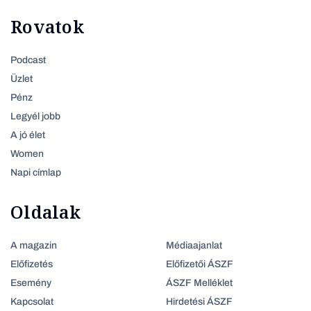
Rovatok
Podcast
Üzlet
Pénz
Legyél jobb
A jó élet
Women
Napi címlap
Oldalak
A magazin
Médiaajanlat
Előfizetés
Előfizetői ÁSZF
Esemény
ÁSZF Melléklet
Kapcsolat
Hirdetési ÁSZF