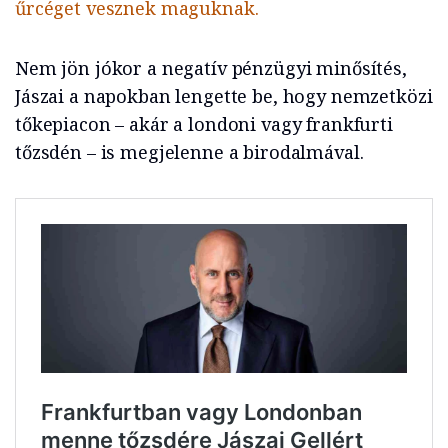
űrcéget vesznek maguknak.
Nem jön jókor a negatív pénzügyi minősítés,
Jászai a napokban lengette be, hogy nemzetközi
tőkepiacon – akár a londoni vagy frankfurti
tőzsdén – is megjelenne a birodalmával.