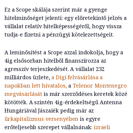
Ez a Scope skálája szerint már a gyenge
hitelminőséget jelenti: egy előretekintő jelzés a
vállalat relatív hitelképességéről, hogy vissza
tudja-e fizetni a pénzügyi kötelezettségeit.
A leminősítést a Scope azzal indokolja, hogy a
4ig elsősorban hitelből finanszírozza az
agresszív terjeszkedését. A vállalat 232
milliárdos üzlete,
a Digi felvásárlása a
napokban lett hivatalos,
a
Telenor Montenegro
megvásárlását
is már szerződéses keretek közé
kötötték. A szintén 4ig-érdekeltségű Antenna
Hungáriával Jászaiék pedig már az
űrkapitalizmus versenyében
is egyre
erőteljesebb szerepet vállalnának:
izraeli