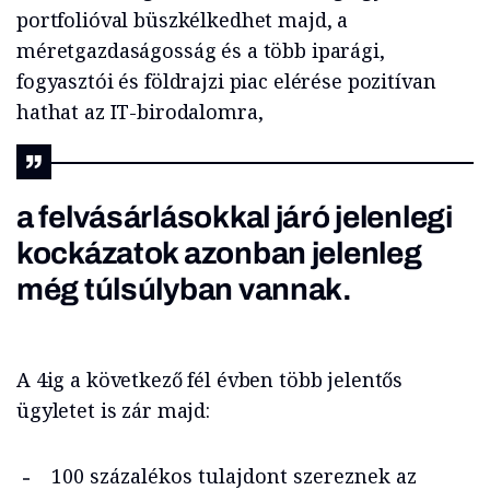
portfolióval büszkélkedhet majd, a
méretgazdaságosság és a több iparági,
fogyasztói és földrajzi piac elérése pozitívan
hathat az IT-birodalomra,
a felvásárlásokkal járó jelenlegi
kockázatok azonban jelenleg
még túlsúlyban vannak.
A 4ig a következő fél évben több jelentős
ügyletet is zár majd:
100 százalékos tulajdont szereznek az