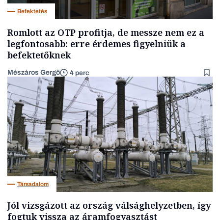
Befektetés
Romlott az OTP profitja, de messze nem ez a
legfontosabb: erre érdemes figyelniük a
befektetőknek
Mészáros Gergő
4 perc
Társadalom
Jól vizsgázott az ország válsághelyzetben, így
fogtuk vissza az áramfogyasztást