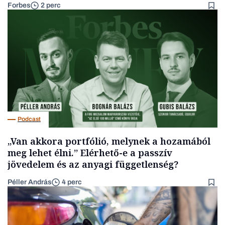
Forbes
2 perc
Podcast
„Van akkora portfólió, melynek a hozamából
meg lehet élni.” Elérhető-e a passzív
jövedelem és az anyagi függetlenség?
Péller András
4 perc