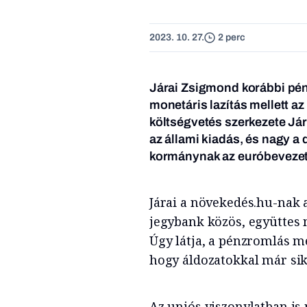
2023. 10. 27.
2 perc
Járai Zsigmond korábbi pén
monetáris lazítás mellett a
költségvetés szerkezete Jár
az állami kiadás, és nagy a 
kormánynak az euróbevezeté
Járai a növekedés.hu-nak 
jegybank közös, együttes 
Úgy látja, a pénzromlás 
hogy áldozatokkal már sik
Az uniós viszonylatban is