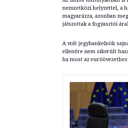
nemzetközi helyzettel, a 
magyarázza, azonban meglá
játszottak a fogyasztói á
A volt jegybankelnök sajná
ellenére nem sikerült haz
ha most az euróövezethez