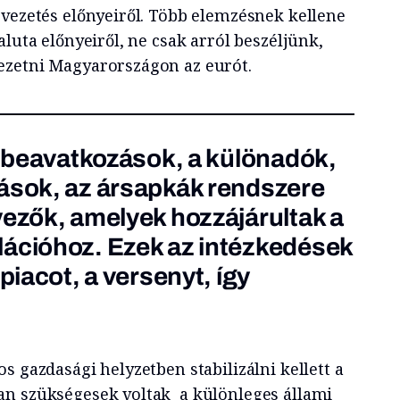
evezetés előnyeiről. Több elemzésnek kellene
aluta előnyeiről, ne csak arról beszéljünk,
ezetni Magyarországon az eurót.
mi beavatkozások, a különadók,
ások, az ársapkák rendszere
yezők, amelyek hozzájárultak a
lációhoz. Ezek az intézkedések
 piacot, a versenyt, így
s gazdasági helyzetben stabilizálni kellett a
an szükségesek voltak a különleges állami