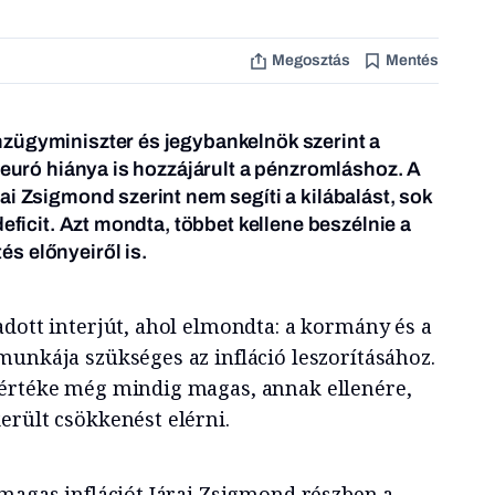
Megosztás
Mentés
zügyminiszter és jegybankelnök szerint a
z euró hiánya is hozzájárult a pénzromláshoz. A
ai Zsigmond szerint nem segíti a kilábalást, sok
deficit. Azt mondta, többet kellene beszélnie a
s előnyeiről is.
adott interjút, ahol elmondta: a kormány és a
munkája szükséges az infláció leszorításához.
mértéke még mindig magas, annak ellenére,
erült csökkenést elérni.
 magas inflációt Járai Zsigmond részben a