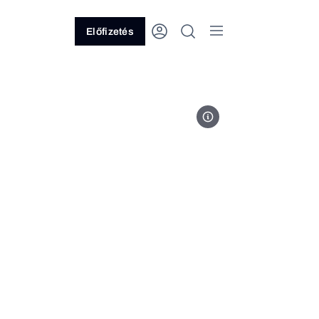
Előfizetés
MTI/EPA/Andre Pain