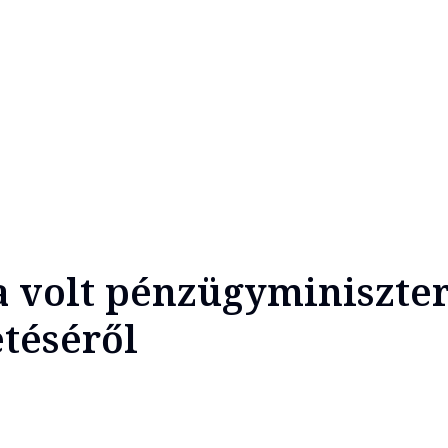
a volt pénzügyminiszter
téséről