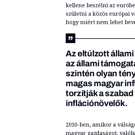
kellene beszélni az eurób
születni a közös európai v
hogy miért nem lehet bev
Az eltúlzott álla
az állami támogat
szintén olyan tén
magas magyar inf
torzítják a szabad
inflációnövelők.
2010-ben, amikor a válságo
magyar gazdaságot, valób