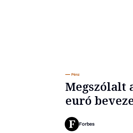
Pénz
Megszólalt 
euró beveze
Forbes