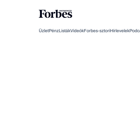
Üzlet
Pénz
Listák
Videók
Forbes-sztori
Hírlevelek
Podc