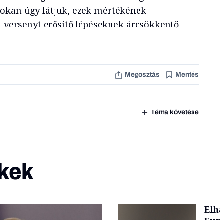
okan úgy látjuk, ezek mértékének
ci versenyt erősítő lépéseknek árcsökkentő
Megosztás
Mentés
Téma követése
kek
Elh