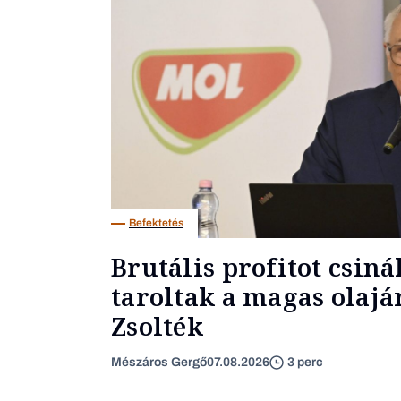
Befektetés
Brutális profitot csiná
taroltak a magas olaj
Zsolték
Mészáros Gergő
07.08.2026
3 perc