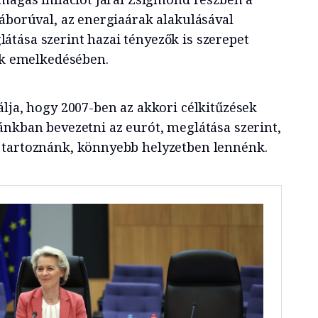
háborúval, az energiaárak alakulásával
tása szerint hazai tényezők is szerepet
rak emelkedésében.
lja, hogy 2007-ben az akkori célkitűzések
ánkban bevezetni az eurót, meglátása szerint,
 tartoznánk, könnyebb helyzetben lennénk.