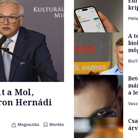
Eur
kri
leg
Péll
A t
bio
mög
Bio
Bet
Fintech
már
lt a Mol,
a l
aka
áron Hernádi
Vasz
Csa
Content Lab HUB
Megosztás
Mentés
árv