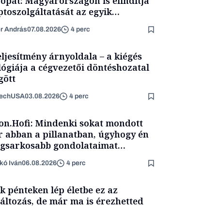
ópát: Magyarországon is elindítja
ptoszolgáltatását az egyik
népszerűbb fintech
er András
07.08.2026
4 perc
eljesítmény árnyoldala – a kiégés
lógiája a cégvezetői döntéshozatal
ött
TechUSA
03.08.2026
4 perc
on.Hofi: Mindenki sokat mondott
 abban a pillanatban, úgyhogy én
egsarkosabb gondolataimat
rtam kimondani
kó Iván
06.08.2026
4 perc
k pénteken lép életbe ez az
áltozás, de már ma is érezhetted