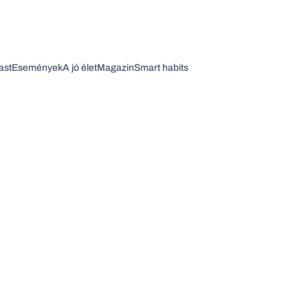
ast
Események
A jó élet
Magazin
Smart habits
Vagy fedezze fel a következő témákat
Üzlet
Pénz
Zöld
Legyél jobb!