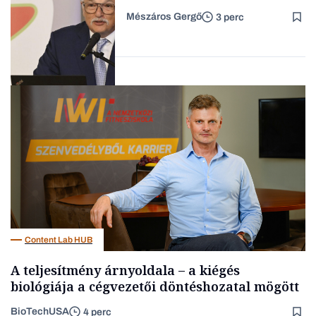
Mészáros Gergő
3 perc
Családi
vállalkozások
Befektetés
Content Lab HUB
A teljesítmény árnyoldala – a kiégés
biológiája a cégvezetői döntéshozatal mögött
BioTechUSA
4 perc