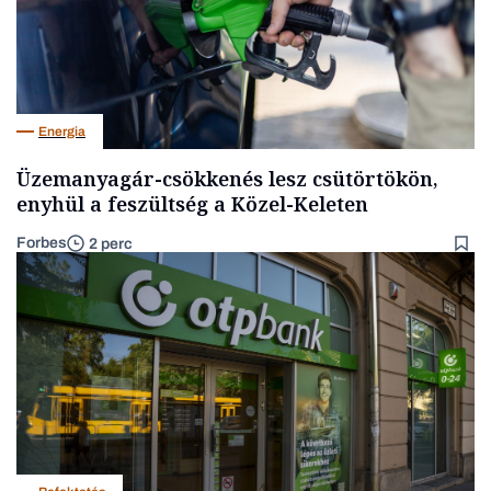
Energia
Üzemanyagár-csökkenés lesz csütörtökön,
enyhül a feszültség a Közel-Keleten
Forbes
2 perc