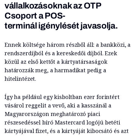
vállalkozásoknak az OTP
Csoport a POS-
terminál igénylését javasolja.
Ennek költsége három részből áll: a bankközi, a
rendszerdíjból és a kereskedői díjból. Ezek
közül az első kettőt a kártyatársaságok
határozzák meg, a harmadikat pedig a
hitelintézet.
Így ha például egy kisboltban ezer forintért
vásárol reggelit a vevő, aki a kasszánál a
Magyarországon meghatározó piaci
részesedéssel bíró Mastercard logójú betéti
kártyájával fizet, és a kártyáját kibocsátó és azt