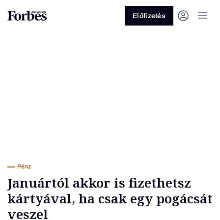
Előfizetés
Vagy fedezze fel a következő
témákat
Üzlet
Pénz
Zöld
Legyél jobb!
Pénz
Januártól akkor is fizethetsz
kártyával, ha csak egy pogácsát
veszel