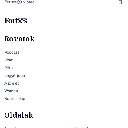
Forbes
2 perc
Rovatok
Podcast
Üzlet
Pénz
Legyél jobb
A jó élet
Women
Napi címlap
Oldalak