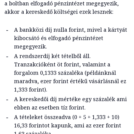
a boltban elfogadó pénzintézet megegyezik,
akkor a kereskedő költségei ezek lesznek:
A bankközi díj nulla forint, mivel a kártyát
kibocsátó és elfogadó pénzintézet
megegyezik.
A rendszerdíj két tételből áll.
Tranzakcióként öt forint, valamint a
forgalom 0,1333 százaléka (példánknál
maradva, ezer forint értékű vásárlásnál ez
1,333 forint).
A kereskedői díj mértéke egy százalék ami
ebben az esetben tíz forint.
A tételeket összeadva (0 + 5 + 1,333 + 10)
16,33 forintot kapunk, ami az ezer forint
1,63 százaléka.