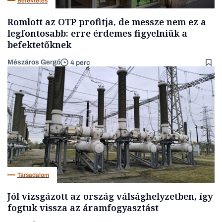
Befektetés
Romlott az OTP profitja, de messze nem ez a
legfontosabb: erre érdemes figyelniük a
befektetőknek
Mészáros Gergő
4 perc
Társadalom
Jól vizsgázott az ország válsághelyzetben, így
fogtuk vissza az áramfogyasztást