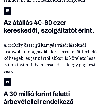
számolt be az OTP Bank közleményében.
Az átállás 40-60 ezer
kereskedőt, szolgáltatót érint.
A csekély összegű kártyás vásárlásoknál
arányaiban magasabbak a kereskedőt terhelő
költségek, és januártól akkor is kötelező lesz
ezt biztosítani, ha a vásárló csak egy pogácsát
vesz.
A 30 millió forint feletti
árbevétellel rendelkező