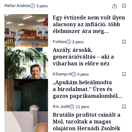
Péller András
3 perc
Egy évtizede nem volt ilyen
alacsony az infláció, több
élelmiszer ára még
rohamosan csökken is
Forbes
2 perc
Aszály, ársokk,
generációváltás – aki a
viharban is előre néz
K&amp;H
4 perc
Makro
„Apukám beleálmodta
a birodalmat.” Üres és
gazos paprikamalomból
lett az igazi családi
Kis Judit
11 perc
fűszersztori
TÁMOGATÓI
Brutális profitot csinált a
TARTALOM
Mol, taroltak a magas
olajáron Hernádi Zsolték