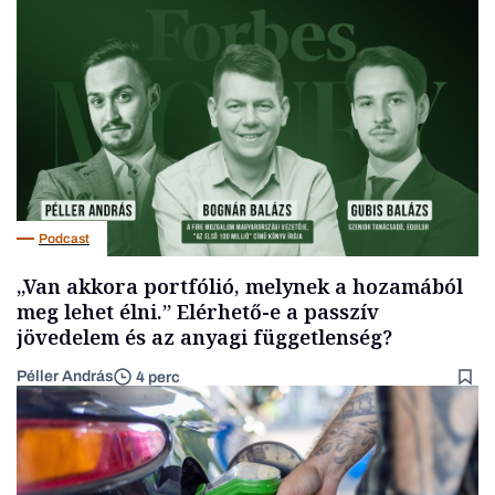
Podcast
„Van akkora portfólió, melynek a hozamából
meg lehet élni.” Elérhető-e a passzív
jövedelem és az anyagi függetlenség?
Péller András
4 perc