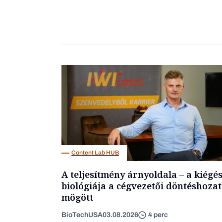
Content Lab HUB
A teljesítmény árnyoldala – a kiégé
biológiája a cégvezetői döntéshozat
mögött
BioTechUSA
03.08.2026
4 perc