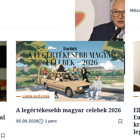
Mész
Családi vállalkozások
Befektetés
Listák és Extrák
s
A legértékesebb magyar celebek 2026
El
al
Eu
05.08.2026
1 perc
kr
le