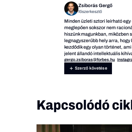
Zsiborás Gergő
főszerkesztő
Minden üzleti sztori leírható egy
meglepően sokszor nem racionál
hiszünk magunkban, miközben so
legnagyszerűbb hely arra, hogy k
kezdődik egy olyan történet, ami
jelent állandó intellektuális kih
gergo.zsiboras@forbes.hu
Instag
Szerző követése
Kapcsolódó cik