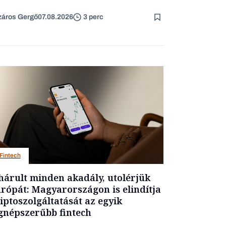
áros Gergő
07.08.2026
3 perc
Fintech
hárult minden akadály, utolérjük
rópát: Magyarországon is elindítja
iptoszolgáltatását az egyik
gnépszerűbb fintech