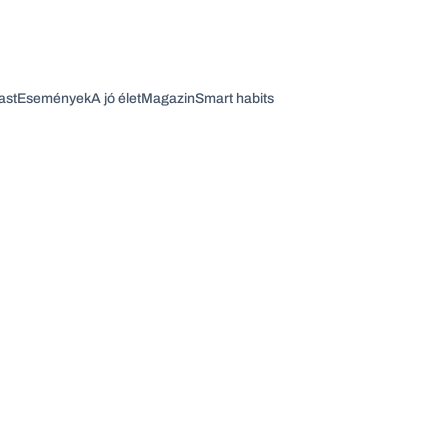
ast
Események
A jó élet
Magazin
Smart habits
Vagy fedezze fel a következő témákat
Üzlet
Pénz
Zöld
Legyél jobb!