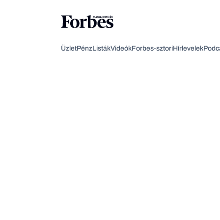
Üzlet
Pénz
Listák
Videók
Forbes-sztori
Hírlevelek
Podc