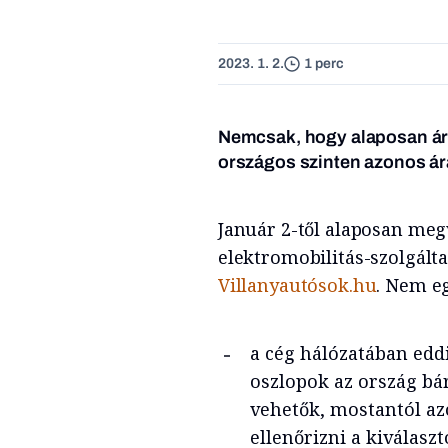
2023. 1. 2.
1 perc
Nemcsak, hogy alaposan ára
országos szinten azonos ár
Január 2-től alaposan meg
elektromobilitás-szolgálta
Villanyautósok.hu
. Nem e
a cég hálózatában edd
oszlopok az ország bá
vehetők, mostantól az
ellenőrizni a kiválaszt