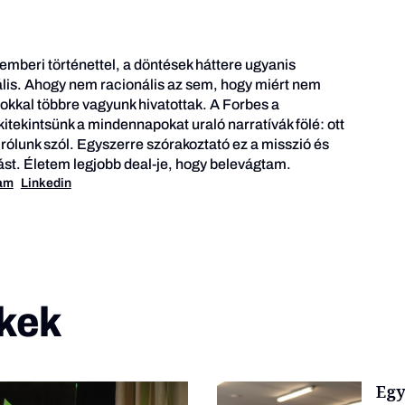
 emberi történettel, a döntések háttere ugyanis
is. Ahogy nem racionális az sem, hogy miért nem
kkal többre vagyunk hivatottak. A Forbes a
itekintsünk a mindennapokat uraló narratívák fölé: ott
 rólunk szól. Egyszerre szórakoztató ez a misszió és
ívást. Életem legjobb deal-je, hogy belevágtam.
ram
Linkedin
kek
Egy