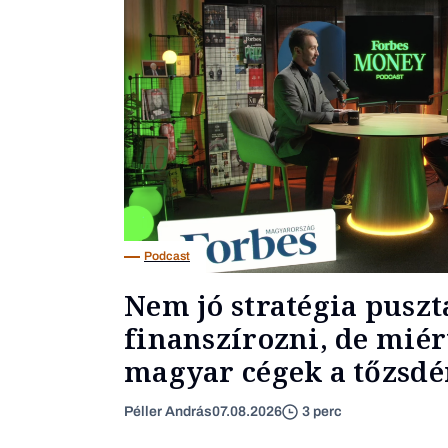
Podcast
Nem jó stratégia puszt
finanszírozni, de miér
magyar cégek a tőzsdér
Péller András
07.08.2026
3 perc