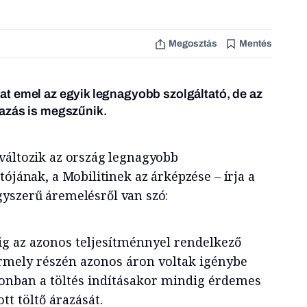
Megosztás
Mentés
t emel az egyik legnagyobb szolgáltató, de az
azás is megszűnik.
változik az ország legnagyobb
tójának, a Mobilitinek az árképzése – írja a
gyszerű áremelésről van szó:
ig az azonos teljesítménnyel rendelkező
rmely részén azonos áron voltak igénybe
onban a töltés indításakor mindig érdemes
ott töltő árazását.