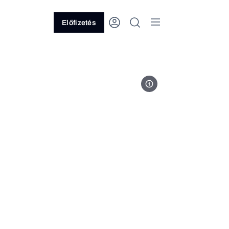
Előfizetés
Fotó: MVM Zrt.