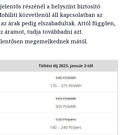
jelentős részénél a helyszínt biztosító
biliti közvetlenül áll kapcsolatban az
 az árak pedig elszabadultak. Attól függően,
z áramot, tudja továbbadni azt.
jelentősen megemelkednek mától.