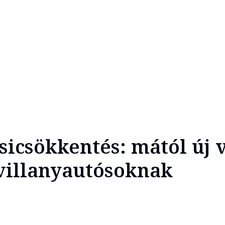
zsicsökkentés: mától új 
villanyautósoknak