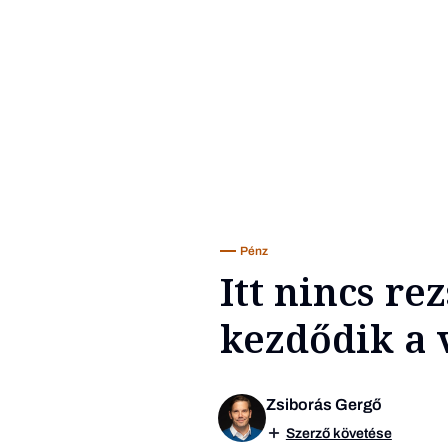
Pénz
Itt nincs re
kezdődik a 
Zsiborás Gergő
Szerző követése