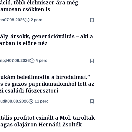
láció, több élelmiszer ára még
amosan csökken is
es
07.08.2026
2 perc
ály, ársokk, generációváltás – aki a
arban is előre néz
mp;H
07.08.2026
4 perc
ukám beleálmodta a birodalmat.”
s és gazos paprikamalomból lett az
zi családi fűszersztori
udit
08.08.2026
11 perc
tális profitot csinált a Mol, taroltak
agas olajáron Hernádi Zsolték