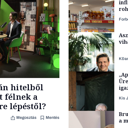
inf
roh
Forb
Asz
vih
K&a
„Ap
Makro
Üre
án hitelből
iga
t félnek a
Kis J
e lépéstől?
TÁMOGATÓI
Bru
TARTALOM
Megosztás
Mentés
a m