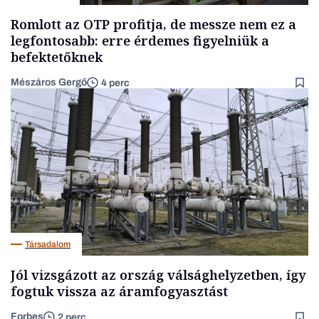
Romlott az OTP profitja, de messze nem ez a
legfontosabb: erre érdemes figyelniük a
befektetőknek
Mészáros Gergő
4 perc
Társadalom
Jól vizsgázott az ország válsághelyzetben, így
fogtuk vissza az áramfogyasztást
Forbes
2 perc