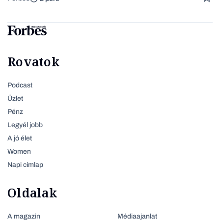
Rovatok
Podcast
Üzlet
Pénz
Legyél jobb
A jó élet
Women
Napi címlap
Oldalak
A magazin
Médiaajanlat