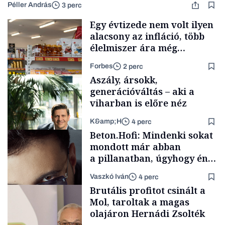
Péller András
3 perc
Egy évtizede nem volt ilyen
alacsony az infláció, több
élelmiszer ára még
rohamosan csökken is
Forbes
2 perc
Aszály, ársokk,
generációváltás – aki a
viharban is előre néz
K&amp;H
4 perc
Makro
Beton.Hofi: Mindenki sokat
mondott már abban
a pillanatban, úgyhogy én
a legsarkosabb
Vaszkó Iván
4 perc
gondolataimat akartam
TÁMOGATÓI
Brutális profitot csinált a
TARTALOM
kimondani
Mol, taroltak a magas
olajáron Hernádi Zsolték