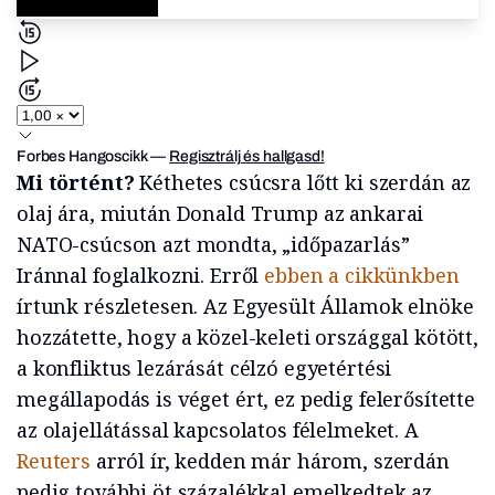
Forbes Hangoscikk
—
Regisztrálj és hallgasd!
Mi történt?
Kéthetes csúcsra lőtt ki szerdán az
olaj ára, miután Donald Trump az ankarai
NATO-csúcson azt mondta, „időpazarlás”
Iránnal foglalkozni. Erről
ebben a cikkünkben
írtunk részletesen. Az Egyesült Államok elnöke
hozzátette, hogy a közel-keleti országgal kötött,
a konfliktus lezárását célzó egyetértési
megállapodás is véget ért, ez pedig felerősítette
az olajellátással kapcsolatos félelmeket. A
Reuters
arról ír, kedden már három, szerdán
pedig további öt százalékkal emelkedtek az