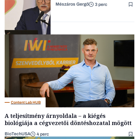
Mészáros Gergő
3 perc
Forbes-sztori
Befektetés
Content Lab HUB
A teljesítmény árnyoldala – a kiégés
biológiája a cégvezetői döntéshozatal mögött
BioTechUSA
4 perc