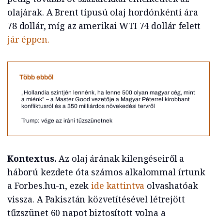
olajárak. A Brent típusú olaj hordónkénti ára
78 dollár, míg az amerikai WTI 74 dollár felett
jár éppen.
Több ebből
„Hollandia szintjén lennénk, ha lenne 500 olyan magyar cég, mint
a miénk” – a Master Good vezetője a Magyar Péterrel kirobbant
konfliktusról és a 350 milliárdos növekedési tervről
Trump: vége az iráni tűzszünetnek
Kontextus.
Az olaj árának kilengéseiről a
háború kezdete óta számos alkalommal írtunk
a Forbes.hu-n, ezek
ide kattintva
olvashatóak
vissza. A Pakisztán közvetítésével létrejött
tűzszünet 60 napot biztosított volna a