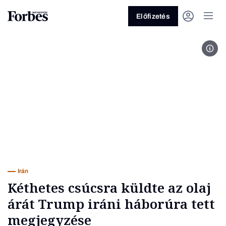
Előfizetés
Fotó
Vagy fedezze fel a következő
témákat
Üzlet
Pénz
Zöld
Legyél jobb!
Irán
Kéthetes csúcsra küldte az olaj
árát Trump iráni háborúra tett
megjegyzése