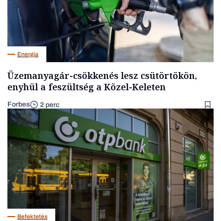
Energia
Üzemanyagár-csökkenés lesz csütörtökön,
enyhül a feszültség a Közel-Keleten
Forbes
2 perc
Befektetés