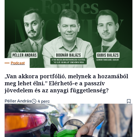
Podcast
„Van akkora portfólió, melynek a hozamából
meg lehet élni.” Elérhető-e a passzív
jövedelem és az anyagi függetlenség?
Péller András
4 perc