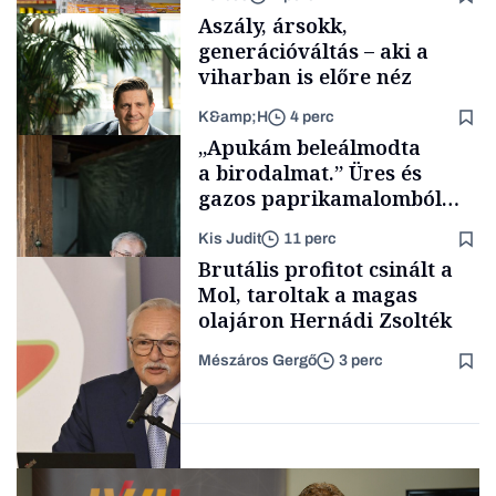
Aszály, ársokk,
generációváltás – aki a
viharban is előre néz
K&amp;H
4 perc
Makro
„Apukám beleálmodta
a birodalmat.” Üres és
gazos paprikamalomból
lett az igazi családi
Kis Judit
11 perc
fűszersztori
TÁMOGATÓI
Brutális profitot csinált a
TARTALOM
Mol, taroltak a magas
olajáron Hernádi Zsolték
Mészáros Gergő
3 perc
Családi
vállalkozások