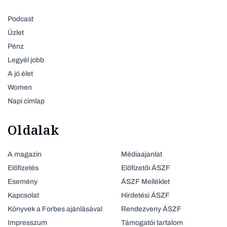
Podcast
Üzlet
Pénz
Legyél jobb
A jó élet
Women
Napi címlap
Oldalak
A magazin
Médiaajanlat
Előfizetés
Előfizetői ÁSZF
Esemény
ÁSZF Melléklet
Kapcsolat
Hirdetési ÁSZF
Könyvek a Forbes ajánlásával
Rendezveny ÁSZF
Impresszum
Támogatói tartalom