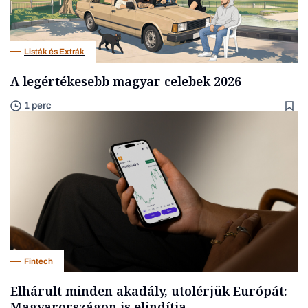
Listák és Extrák
A legértékesebb magyar celebek 2026
1 perc
Fintech
Elhárult minden akadály, utolérjük Európát:
Magyarországon is elindítja