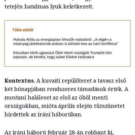
tetején hatalmas lyuk keletkezett.
Több ebből
Holoda Attila az energiapiaci éhezők viadaláról: „A végén a
műanyag játékkatonák árában is látható lesz az iráni konfliktus”
Kórusban kérik ugyanazt Öböl menti országok Trumptól Irán
kapcsán, de kérdés, hogy süket fülekre találnak-e
Kontextus.
A kuvaiti repülőteret a tavasz első
két hónapjában rendszeres támadások érték. A
mostani haláleset az első az öböl menti
országokban, mióta április elején tűzszünetet
hirdettek az iráni háborúban.
Az iráni háború február 28-án robbant ki,