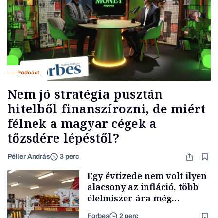
Podcast
Nem jó stratégia pusztán
hitelből finanszírozni, de miért
félnek a magyar cégek a
tőzsdére lépéstől?
Péller András
3 perc
Egy évtizede nem volt ilyen
alacsony az infláció, több
élelmiszer ára még
rohamosan csökken is
Forbes
2 perc