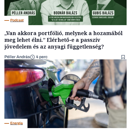
Podcast
„Van akkora portfólió, melynek a hozamából
meg lehet élni.” Elérhető-e a passzív
jövedelem és az anyagi függetlenség?
Péller András
4 perc
Energia