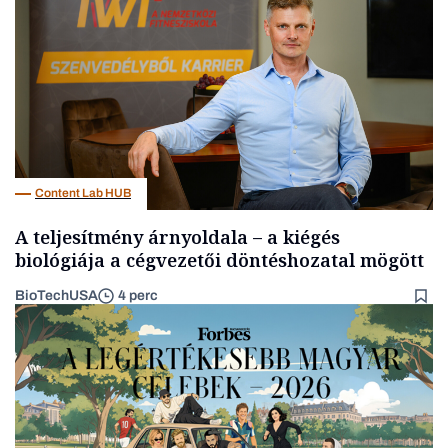
Befektetés
Content Lab HUB
A teljesítmény árnyoldala – a kiégés
biológiája a cégvezetői döntéshozatal mögött
BioTechUSA
4 perc