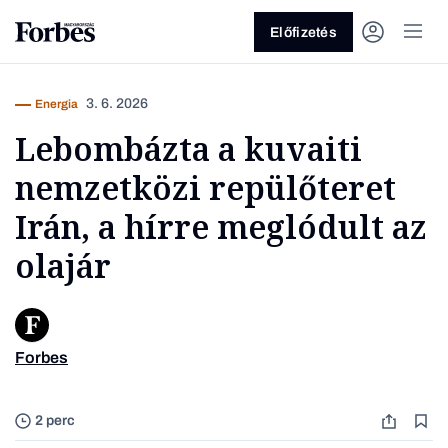
Előfizetés
3. 6. 2026
Energia
Lebombázta a kuvaiti
nemzetközi repülőteret
Irán, a hírre meglódult az
olajár
Vagy fedezze fel a következő
témákat
Üzlet
Pénz
Zöld
Legyél jobb!
Forbes
Fotó: M
2 perc