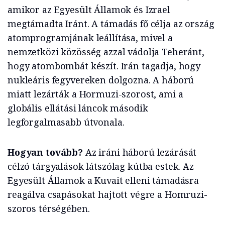
amikor az Egyesült Államok és Izrael
megtámadta Iránt. A támadás fő célja az ország
atomprogramjának leállítása, mivel a
nemzetközi közösség azzal vádolja Teheránt,
hogy atombombát készít. Irán tagadja, hogy
nukleáris fegyvereken dolgozna. A háború
miatt lezárták a Hormuzi-szorost, ami a
globális ellátási láncok második
legforgalmasabb útvonala.
Hogyan tovább?
Az iráni háború lezárását
célzó tárgyalások látszólag kútba estek. Az
Egyesült Államok a Kuvait elleni támadásra
reagálva csapásokat hajtott végre a Homruzi-
szoros térségében.