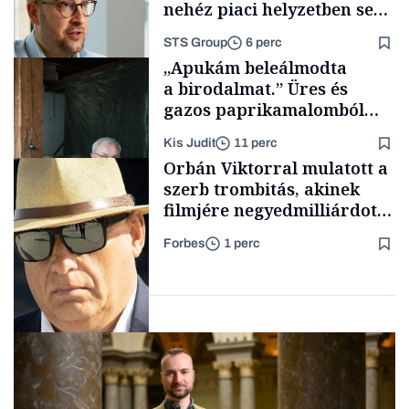
nehéz piaci helyzetben sem
lassult
STS Group
6 perc
Pénz
„Apukám beleálmodta
a birodalmat.” Üres és
gazos paprikamalomból
lett az igazi családi
Kis Judit
11 perc
fűszersztori
Támogatói tartalom
Orbán Viktorral mulatott a
szerb trombitás, akinek
filmjére negyedmilliárdot
adott az NFI
Forbes
1 perc
Családi
vállalkozások
Pénz