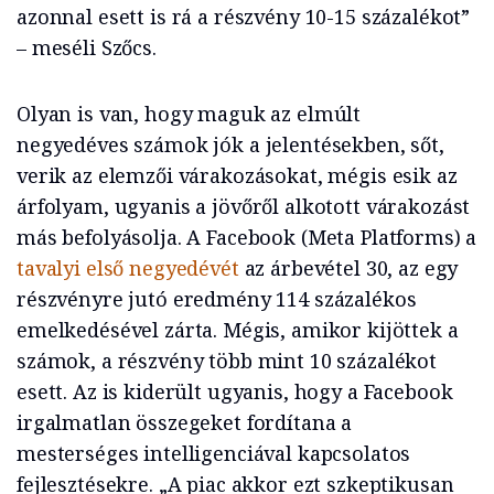
azonnal esett is rá a részvény 10-15 százalékot”
– meséli Szőcs.
Olyan is van, hogy maguk az elmúlt
negyedéves számok jók a jelentésekben, sőt,
verik az elemzői várakozásokat, mégis esik az
árfolyam, ugyanis a jövőről alkotott várakozást
más befolyásolja. A Facebook (Meta Platforms) a
tavalyi első negyedévét
az árbevétel 30, az egy
részvényre jutó eredmény 114 százalékos
emelkedésével zárta. Mégis, amikor kijöttek a
számok, a részvény több mint 10 százalékot
esett. Az is kiderült ugyanis, hogy a Facebook
irgalmatlan összegeket fordítana a
mesterséges intelligenciával kapcsolatos
fejlesztésekre. „A piac akkor ezt szkeptikusan