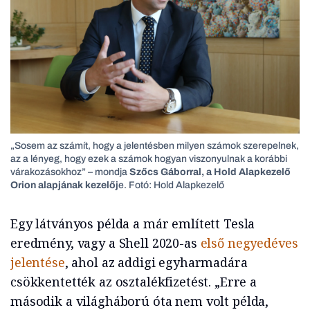
„Sosem az számít, hogy a jelentésben milyen számok szerepelnek,
az a lényeg, hogy ezek a számok hogyan viszonyulnak a korábbi
várakozásokhoz” – mondja
Szőcs Gáborral, a Hold Alapkezelő
Orion alapjának kezelőj
e. Fotó: Hold Alapkezelő
Egy látványos példa a már említett Tesla
eredmény, vagy a Shell 2020-as
első negyedéves
jelentése
, ahol az addigi egyharmadára
csökkentették az osztalékfizetést. „Erre a
második a világháború óta nem volt példa,