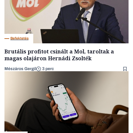
Befektetés
Brutális profitot csinált a Mol, taroltak a
magas olajáron Hernádi Zsolték
Mészáros Gergő
3 perc