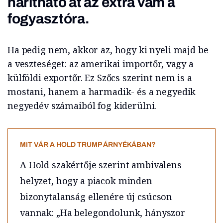
hárítható át az extra vám a
fogyasztóra.
Ha pedig nem, akkor az, hogy ki nyeli majd be
a veszteséget: az amerikai importőr, vagy a
külföldi exportőr. Ez Szőcs szerint nem is a
mostani, hanem a harmadik- és a negyedik
negyedév számaiból fog kiderülni.
MIT VÁR A HOLD TRUMP ÁRNYÉKÁBAN?
A Hold szakértője szerint ambivalens
helyzet, hogy a piacok minden
bizonytalanság ellenére új csúcson
vannak: „Ha belegondolunk, hányszor