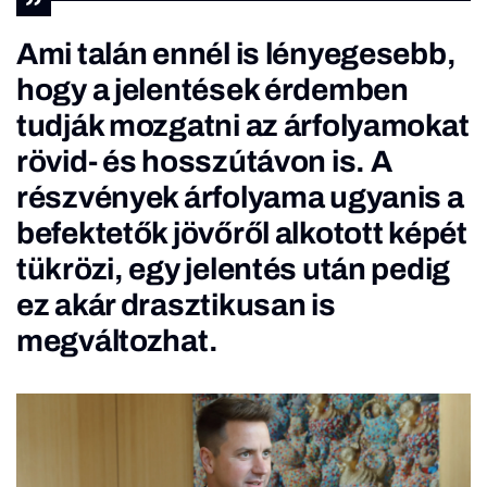
Ami talán ennél is lényegesebb,
hogy a jelentések érdemben
tudják mozgatni az árfolyamokat
rövid- és hosszútávon is. A
részvények árfolyama ugyanis a
befektetők jövőről alkotott képét
tükrözi, egy jelentés után pedig
ez akár drasztikusan is
megváltozhat.