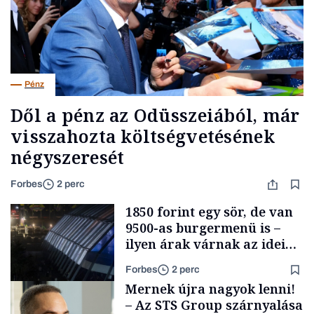
Pénz
Dől a pénz az Odüsszeiából, már
visszahozta költségvetésének
négyszeresét
Forbes
2 perc
1850 forint egy sör, de van
9500-as burgermenü is –
ilyen árak várnak az idei
Szigeten
Forbes
2 perc
Mernek újra nagyok lenni!
– Az STS Group szárnyalása