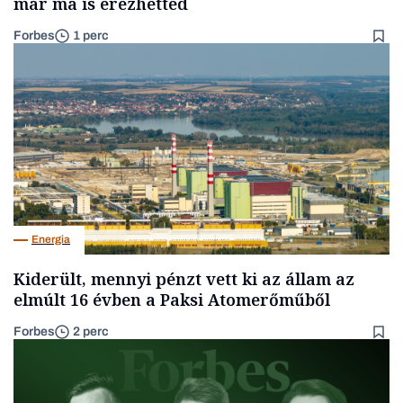
már ma is érezhetted
Forbes
1 perc
Energia
Kiderült, mennyi pénzt vett ki az állam az
elmúlt 16 évben a Paksi Atomerőműből
Forbes
2 perc