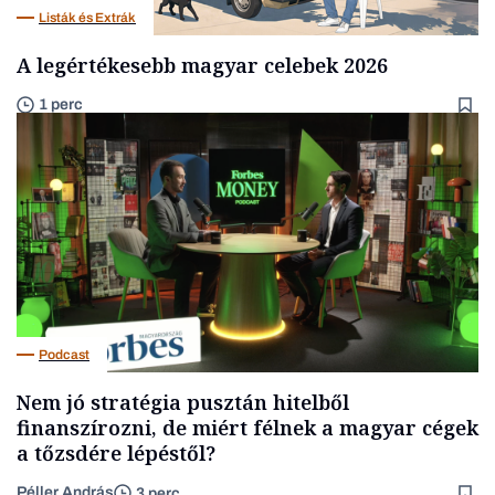
Listák és Extrák
A legértékesebb magyar celebek 2026
1 perc
Podcast
Nem jó stratégia pusztán hitelből
finanszírozni, de miért félnek a magyar cégek
a tőzsdére lépéstől?
Péller András
3 perc