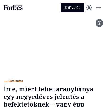
Előfizetés
MTI
Vagy fedezze fel a következő
témákat
Üzlet
Pénz
Zöld
Legyél jobb!
Befektetés
Íme, miért lehet aranybánya
egy negyedéves jelentés a
befektetőknek – vagy épp