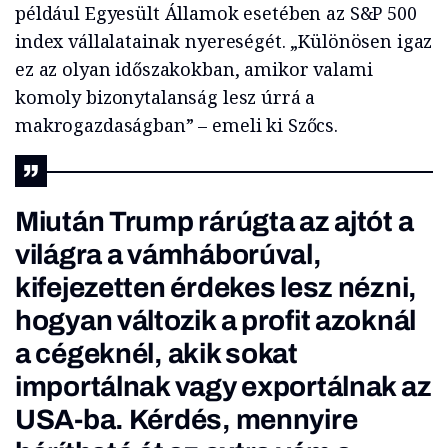
például Egyesült Államok esetében az S&P 500
index vállalatainak nyereségét. „Különösen igaz
ez az olyan időszakokban, amikor valami
komoly bizonytalanság lesz úrrá a
makrogazdaságban” – emeli ki Szőcs.
Miután Trump
rárúgta az ajtót a
világra
a vámháborúval,
kifejezetten érdekes lesz nézni,
hogyan változik a profit azoknál
a cégeknél, akik sokat
importálnak vagy exportálnak az
USA-ba. Kérdés, mennyire