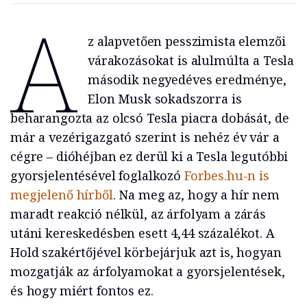
A
z alapvetően pesszimista elemzői
várakozásokat is alulmúlta a Tesla
második negyedéves eredménye,
Elon Musk sokadszorra is
beharangozta az olcsó Tesla piacra dobását, de
már a vezérigazgató szerint is nehéz év vár a
cégre – dióhéjban ez derül ki a Tesla legutóbbi
gyorsjelentésével foglalkozó
Forbes.hu-n is
megjelenő hírből
. Na meg az, hogy a hír nem
maradt reakció nélkül, az árfolyam a zárás
utáni kereskedésben esett 4,44 százalékot. A
Hold szakértőjével körbejárjuk azt is, hogyan
mozgatják az árfolyamokat a gyorsjelentések,
és hogy miért fontos ez.