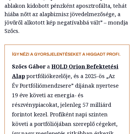
ablakon kidobott pénzként aposztrofálta, tehát
hiába nőtt az alapbiznisz jövedelmezősége, a
jövőről alkotott kép negatívabbá vált” – mondja
Szőcs.
ÍGY NÉZI A GYORSJELENTÉSEKET A HIGGADT PROFI.
Szőcs Gábor
a
HOLD Orion Befektetési
Alap
portfóliókezelője, és a 2025-ös „Az
Év Portfóliómendzsere” díjának nyertese
19 éve követi az energia- és
részvénypiacokat, jelenleg 57 milliárd
forintot kezel. Profiként napi szinten
követi a portfóliójában szereplő cégeket,
így nagy meglepetés ritkábban érkezik