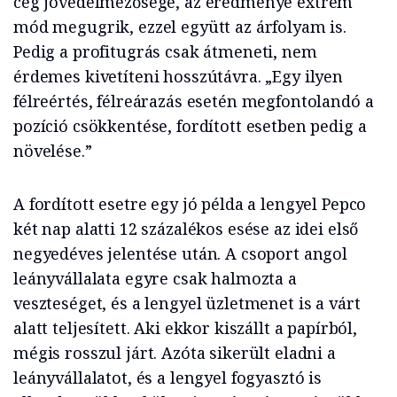
cég jövedelmezősége, az eredménye extrém
mód megugrik, ezzel együtt az árfolyam is.
Pedig a profitugrás csak átmeneti, nem
érdemes kivetíteni hosszútávra. „Egy ilyen
félreértés, félreárazás esetén megfontolandó a
pozíció csökkentése, fordított esetben pedig a
növelése.”
A fordított esetre egy jó példa a lengyel Pepco
két nap alatti 12 százalékos esése az idei első
negyedéves jelentése után. A csoport angol
leányvállalata egyre csak halmozta a
veszteséget, és a lengyel üzletmenet is a várt
alatt teljesített. Aki ekkor kiszállt a papírból,
mégis rosszul járt. Azóta sikerült eladni a
leányvállalatot, és a lengyel fogyasztó is