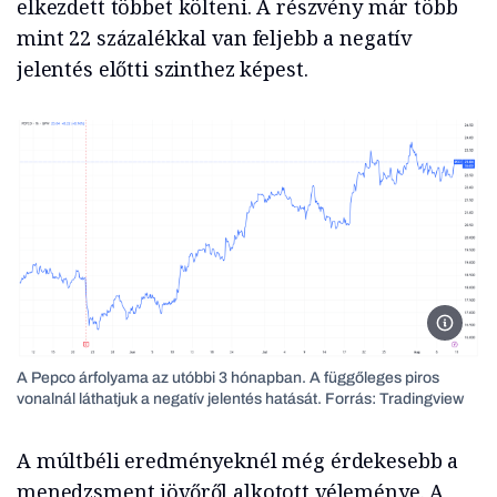
elkezdett többet költeni. A részvény már több
mint 22 százalékkal van feljebb a negatív
jelentés előtti szinthez képest.
A Pepco
A Pepco árfolyama az utóbbi 3 hónapban. A függőleges piros
vonalnál láthatjuk a negatív jelentés hatását. Forrás: Tradingview
A múltbéli eredményeknél még érdekesebb a
menedzsment jövőről alkotott véleménye. A