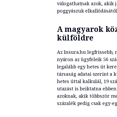
válogathatnak azok, akik j
poggyászuk elkallódásától
A magyarok köz
külföldre
Az Insura.hu legfrissebb,
nyáron az ügyfeleik 56 szá
legalább egy hetes út kere
társaság adatai szerint a 
hetes úttal kalkulál, 19 s
utazást is beiktatna ebben
azoknak, akik többször m
százalék pedig csak egy-