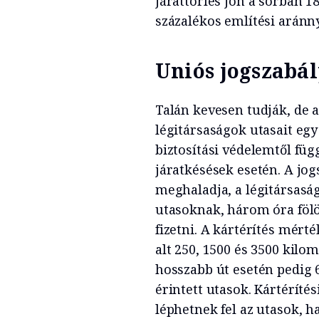
járattörlés jön a sorban 18
százalékos említési aránny
Uniós jogszabál
Talán kevesen tudják, de a
légitársaságok utasait egy
biztosítási védelemtől függ
járatkésések esetén. A jog
meghaladja, a légitársaság
utasoknak, három óra fölö
fizetni. A kártérítés mért
alt 250, 1500 és 3500 kilo
hosszabb út esetén pedig 
érintett utasok. Kártéríté
léphetnek fel az utasok, h