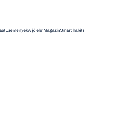
ast
Események
A jó élet
Magazin
Smart habits
Vagy fedezze fel a következő témákat
Üzlet
Pénz
Zöld
Legyél jobb!