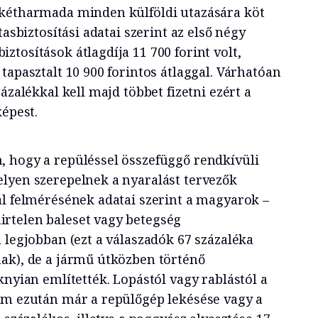
 kétharmada minden külföldi utazására köt
tasbiztosítási adatai szerint az első négy
tosítások átlagdíja 11 700 forint volt,
tapasztalt 10 900 forintos átlaggal. Várhatóan
ázalékkal kell majd többet fizetni ezért a
képest.
 hogy a repüléssel összefüggő rendkívüli
lyen szerepelnek a nyaralást tervezők
ál felmérésének adatai szerint a magyarok –
rtelen baleset vagy betegség
 legjobban (ezt a válaszadók 67 százaléka
ak), de a jármű útközben történő
knyian említették. Lopástól vagy rablástól a
ám ezután már a repülőgép lekésése vagy a