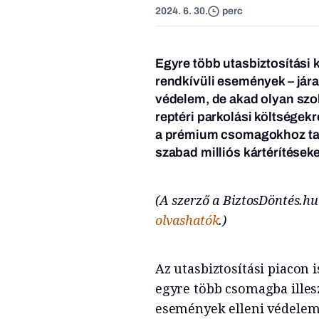
2024. 6. 30.
perc
Egyre több utasbiztosítási 
rendkívüli események – járat
védelem, de akad olyan szo
reptéri parkolási költségek
a prémium csomagokhoz tart
szabad milliós kártérítéseke
(A szerző a BiztosDöntés.hu
olvashatók
.)
Az utasbiztosítási piacon i
egyre több csomagba illes
események elleni védelem,