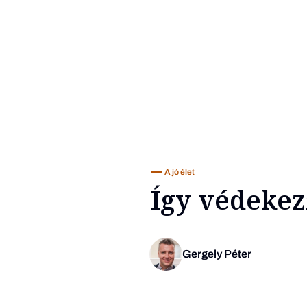
A jó élet
Így védekez
Gergely Péter