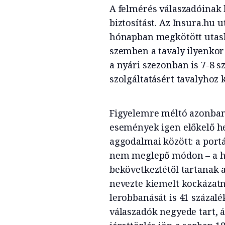
A felmérés válaszadóinak
biztosítást. Az Insura.hu u
hónapban megkötött utasbiz
szemben a tavaly ilyenkor 
a nyári szezonban is 7-8 sz
szolgáltatásért tavalyhoz 
Figyelemre méltó azonban,
események igen előkelő he
aggodalmai között: a port
nem meglepő módon – a hi
bekövetkeztétől tartanak a
nevezte kiemelt kockázatn
lerobbanását is 41 százalé
válaszadók negyede tart, 