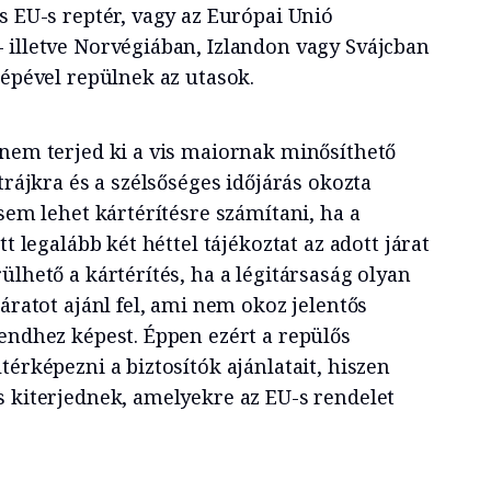
s EU-s reptér, vagy az Európai Unió
 illetve Norvégiában, Izlandon vagy Svájcban
gépével repülnek az utasok.
 nem terjed ki a vis maiornak minősíthető
trájkra és a szélsőséges időjárás okozta
 sem lehet kártérítésre számítani, ha a
tt legalább két héttel tájékoztat az adott járat
ülhető a kártérítés, ha a légitársaság olyan
járatot ajánl fel, ami nem okoz jelentős
rendhez képest. Éppen ezért a repülős
térképezni a biztosítók ajánlatait, hiszen
s kiterjednek, amelyekre az EU-s rendelet