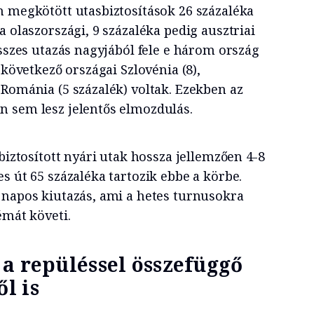
n megkötött utasbiztosítások 26 százaléka
a olaszországi, 9 százaléka pedig ausztriai
összes utazás nagyjából fele e három ország
 következő országai Szlovénia (8),
 Románia (5 százalék) voltak. Ezekben az
 sem lesz jelentős elmozdulás.
biztosított nyári utak hossza jellemzően 4-8
s út 65 százaléka tartozik ebbe a körbe.
 napos kiutazás, ami a hetes turnusokra
émát követi.
a repüléssel összefüggő
l is