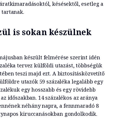
áratkimaradásoktól, késésektől, esetleg a
 tartanak.
ül is sokan készülnek
 májusban készült felmérése szerint idén
zaléka tervez külföldi utazást, többségük
tében teszi majd ezt. A biztosításközvetítő
külföldre utazók 59 százaléka legalább egy
zázalékuk egy hosszabb és egy rövidebb
 az időszakban. 14 százalékos az aránya
ennének néhány napra, a fennmaradó 8
egynapos kiruccanásokban gondolkodik.