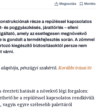
Megosztás
Mentés
konstrukciónak része a repüléssel kapcsolatos
- és poggyászkésés, járattörlés – elleni
lgáltató, amely az esetlegesen megnövekvő
re is gondolt a termékfejlesztés során. A zömmel
ozó kiegészítő biztosításoktól persze nem
t várni.
 alapítója, pénzügyi szakértő.
Korábbi írásai itt
s érezteti hatását a növekvő légi forgalom:
zthető be a repüléssel kapcsolatos rendkívüli
 vagyis egyre szélesebb palettáról