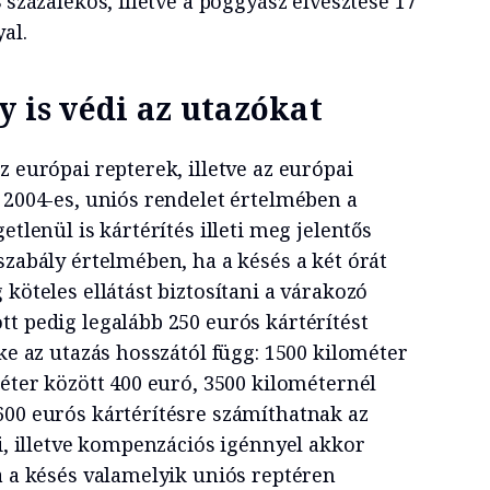
 százalékos, illetve a poggyász elvesztése 17
al.
y is védi az utazókat
z európai repterek, illetve az európai
 2004-es, uniós rendelet értelmében a
etlenül is kártérítés illeti meg jelentős
szabály értelmében, ha a késés a két órát
 köteles ellátást biztosítani a várakozó
tt pedig legalább 250 eurós kártérítést
éke az utazás hosszától függ: 1500 kilométer
méter között 400 euró, 3500 kilométernél
600 eurós kártérítésre számíthatnak az
si, illetve kompenzációs igénnyel akkor
a a késés valamelyik uniós reptéren