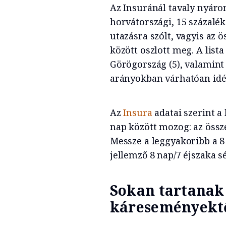
Az Insuránál tavaly nyáro
horvátországi, 15 százalék
utazásra szólt, vagyis az 
között oszlott meg. A lista
Görögország (5), valamint
arányokban várhatóan idén
Az
Insura
adatai szerint a 
nap között mozog: az össze
Messze a leggyakoribb a 8
jellemző 8 nap/7 éjszaka s
Sokan tartanak 
káreseményektő