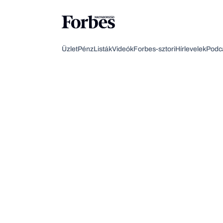
Üzlet
Pénz
Listák
Videók
Forbes-sztori
Hírlevelek
Podc