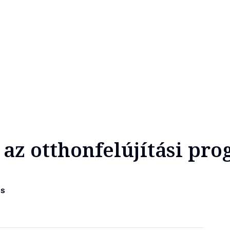
 az otthonfelújítási pr
os