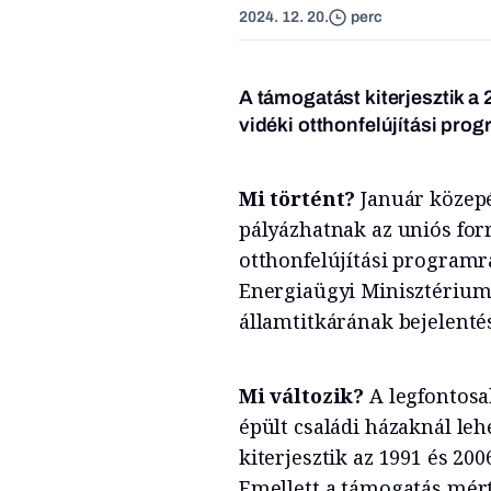
2024. 12. 20.
perc
A támogatást kiterjesztik a 
vidéki otthonfelújítási prog
Mi történt?
Január közepé
pályázhatnak az uniós for
otthonfelújítási programra
Energiaügyi Minisztérium 
államtitkárának bejelentés
Mi változik?
A legfontosa
épült családi házaknál leh
kiterjesztik az 1991 és 20
Emellett a támogatás mért