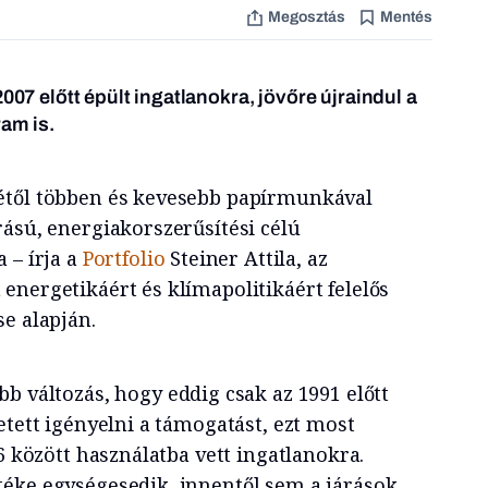
Megosztás
Mentés
2007 előtt épült ingatlanokra, jövőre újraindul a
ram is.
től többen és kevesebb papírmunkával
rású, energiakorszerűsítési célú
 – írja a
Portfolio
Steiner Attila, az
energetikáért és klímapolitikáért felelős
e alapján.
bb változás, hogy eddig csak az 1991 előtt
etett igényelni a támogatást, ezt most
06 között használatba vett ingatlanokra.
éke egységesedik, innentől sem a járások,