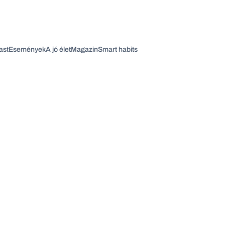
ast
Események
A jó élet
Magazin
Smart habits
Vagy fedezze fel a következő témákat
Üzlet
Pénz
Zöld
Legyél jobb!