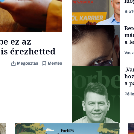
mög
Bio
Bet
Energia
már
be ez az
a l
aka
is érezhetted
Vasz
Megosztás
Mentés
„Va
Content Lab HUB
hoz
a p
füg
Péll
Forbes-sztori