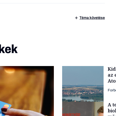
Téma követése
kek
Kid
az 
At
Forb
A t
bio