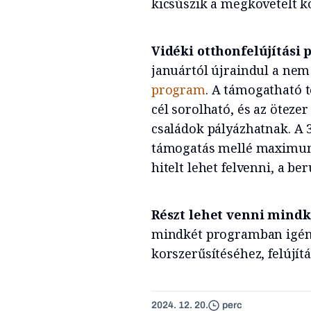
kicsúszik a megkövetelt k
Vidéki otthonfelújítási
januártól újraindul a nem
program
. A támogatható 
cél sorolható, és az öteze
családok pályázhatnak. A 3
támogatás mellé maximum
hitelt lehet felvenni, a be
Részt lehet venni mind
mindkét programban igén
korszerűsítéséhez, felújít
2024. 12. 20.
perc