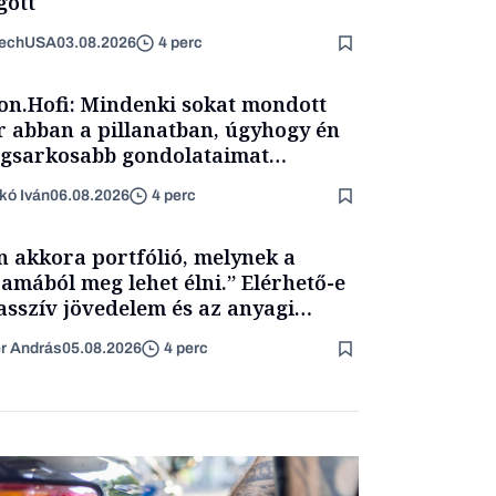
ött
TechUSA
03.08.2026
4 perc
on.Hofi: Mindenki sokat mondott
 abban a pillanatban, úgyhogy én
egsarkosabb gondolataimat
rtam kimondani
kó Iván
06.08.2026
4 perc
n akkora portfólió, melynek a
amából meg lehet élni.” Elérhető-e
asszív jövedelem és az anyagi
getlenség?
er András
05.08.2026
4 perc