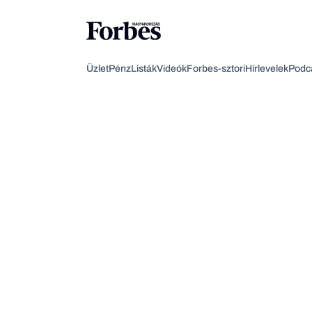
Üzlet
Pénz
Listák
Videók
Forbes-sztori
Hírlevelek
Podc