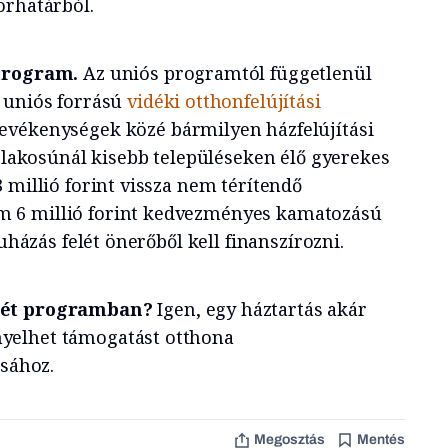
orhatárból.
 program.
Az uniós programtól függetlenül
 uniós forrású
vidéki otthonfelújítási
tevékenységek közé bármilyen házfelújítási
r lakosúnál kisebb településeken élő gyerekes
 millió forint vissza nem térítendő
 6 millió forint kedvezményes kamatozású
ruházás felét önerőből kell finanszírozni.
két programban?
Igen, egy háztartás akár
yelhet támogatást otthona
ásához.
Megosztás
Mentés