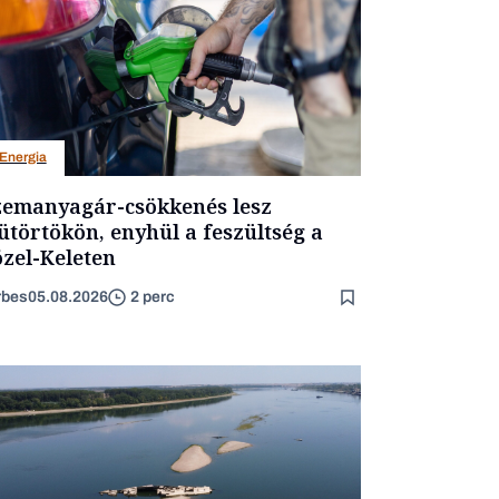
Energia
emanyagár-csökkenés lesz
ütörtökön, enyhül a feszültség a
zel-Keleten
rbes
05.08.2026
2 perc