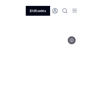
Előfizetés
Unsplash // Josh Olalde