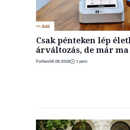
Autó
Csak pénteken lép élet
árváltozás, de már ma 
Forbes
06.08.2026
1 perc