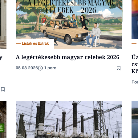
Podcast
Listák és Extrák
y
A legértékesebb magyar celebek 2026
Üz
cs
05.08.2026
1 perc
Kö
Fo