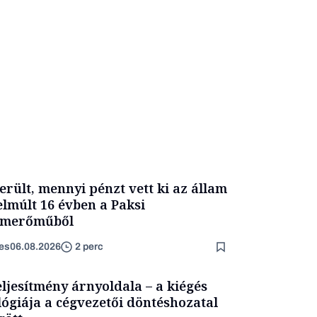
erült, mennyi pénzt vett ki az állam
elmúlt 16 évben a Paksi
omerőműből
es
06.08.2026
2 perc
eljesítmény árnyoldala – a kiégés
lógiája a cégvezetői döntéshozatal