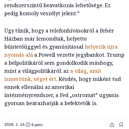
rendszerszintű beavatkozás lehetősége. Ez
pedig komoly veszélyt jelent.”
Úgy tűnik, hogy a telefonhívásokról a Fehér
Házban már lemondtak, helyette
büntetőüggyel és gyanúsítással
helyezik újra
nyomás alá
a Powell vezette jegybankot. Trump
a belpolitikáról sem gondolkodik máshogy,
mint a világpolitikáról: az
a világ, amit
ismertünk, véget ért
. Kérdés, hogy miként tud
ennek ellenálni az amerikai
intézményrendszer, a Fed „ostromát” ugyanis
gyorsan beárazhatják a befektetők is.
2026. 1. 14.
6 perc