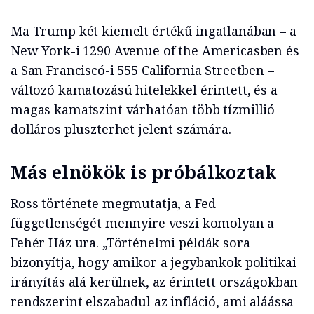
Ma Trump két kiemelt értékű ingatlanában – a
New York-i 1290 Avenue of the Americasben és
a San Franciscó-i 555 California Streetben –
változó kamatozású hitelekkel érintett, és a
magas kamatszint várhatóan több tízmillió
dolláros pluszterhet jelent számára.
Más elnökök is próbálkoztak
Ross története megmutatja, a Fed
függetlenségét mennyire veszi komolyan a
Fehér Ház ura. „Történelmi példák sora
bizonyítja, hogy amikor a jegybankok politikai
irányítás alá kerülnek, az érintett országokban
rendszerint elszabadul az infláció, ami aláássa