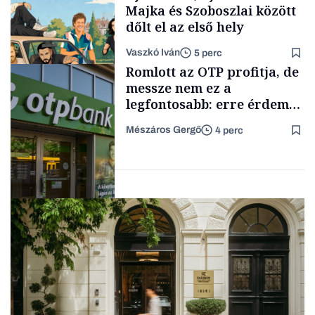
Majka és Szoboszlai között
dőlt el az első hely
Vaszkó Iván
5 perc
Content Lab HUB
Romlott az OTP profitja, de
messze nem ez a
legfontosabb: erre érdemes
figyelniük a befektetőknek
Mészáros Gergő
4 perc
Lista
Befektetés