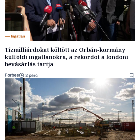
Ingatlan
Tízmilliárdokat költött az Orbán-kormány
külföldi ingatlanokra, a rekordot a londoni
bevásárlás tartja
Forbes
2 perc