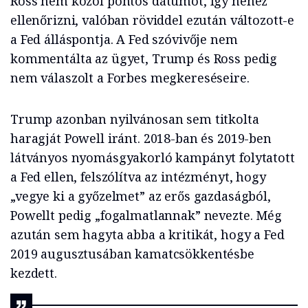
Ross nem közöl pontos dátumot, így nehéz
ellenőrizni, valóban röviddel ezután változott-e
a Fed álláspontja. A Fed szóvivője nem
kommentálta az ügyet, Trump és Ross pedig
nem válaszolt a Forbes megkereséseire.
Trump azonban nyilvánosan sem titkolta
haragját Powell iránt. 2018-ban és 2019-ben
látványos nyomásgyakorló kampányt folytatott
a Fed ellen, felszólítva az intézményt, hogy
„vegye ki a győzelmet” az erős gazdaságból,
Powellt pedig „fogalmatlannak” nevezte. Még
azután sem hagyta abba a kritikát, hogy a Fed
2019 augusztusában kamatcsökkentésbe
kezdett.