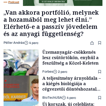
Podcast
„Van akkora portfólió, melynek
a hozamából meg lehet élni.”
Elérhető-e a passzív jövedelem
és az anyagi függetlenség?
Péller András
4 perc
Üzemanyagár-csökkenés
lesz csütörtökön, enyhül a
feszültség a Közel-Keleten
Forbes
2 perc
A teljesítmény árnyoldala –
a kiégés biológiája a
cégvezetői döntéshozatal
mögött
BioTechUSA
4 perc
Energia
Új korszak, új celeblista: