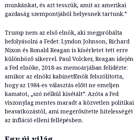
munkánkat, és azt tesszük, amit az amerikai
gazdaság szempontjából helyesnek tartunk.”
Trump nem az első elnök, aki megpróbálta
befolyásolni a Fedet: Lyndon Johnson, Richard
Nixon és Ronald Reagan is kísérletet tett erre
különböző sikerrel. Paul Volcker, Reagan idején
a Fed elnöke, 2018-as memoárjában felidézte:
amikor az elnöki kabinetfőnök felszólította,
hogy az 1984-es választás előtt ne emeljen
kamatot, „szó nélkül kisétált”. Azóta a Fed
viszonylag mentes maradt a közvetlen politikai
beavatkozástól, ami megerősítette hitelességét
az infláció elleni fellépésben.
Egy új világ