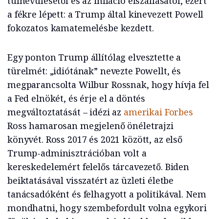
túlhevülésétől és az infláció elszállásától, ezért
a fékre lépett: a Trump által kinevezett Powell
fokozatos kamatemelésbe kezdett.
Egy ponton Trump állítólag elvesztette a
türelmét: „idiótának” nevezte Powellt, és
megparancsolta Wilbur Rossnak, hogy hívja fel
a Fed elnökét, és érje el a döntés
megváltoztatását – idézi az
amerikai Forbes
Ross hamarosan megjelenő önéletrajzi
könyvét. Ross 2017 és 2021 között, az első
Trump-adminisztrációban volt a
kereskedelemért felelős tárcavezető. Biden
beiktatásával visszatért az üzleti életbe
tanácsadóként és felhagyott a politikával. Nem
mondhatni, hogy szembefordult volna egykori