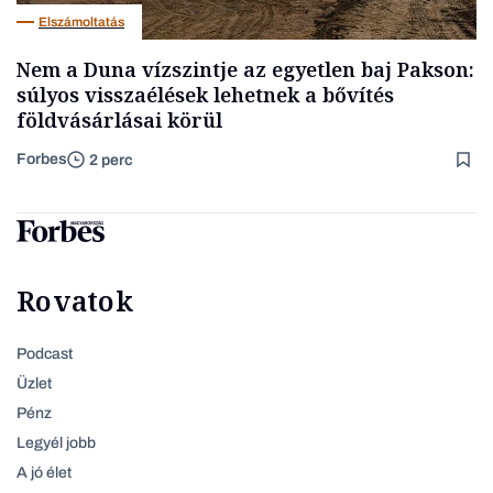
Elszámoltatás
Nem a Duna vízszintje az egyetlen baj Pakson:
súlyos visszaélések lehetnek a bővítés
földvásárlásai körül
Forbes
2 perc
Rovatok
Podcast
Üzlet
Pénz
Legyél jobb
A jó élet