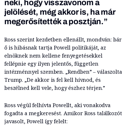
neki, hogy visszavonom a
jelölését, még akkor is, ha már
megerősítették a posztján.”
Ross szerint kezdetben ellenállt, mondván: bár
ő is hibásnak tartja Powell politikáját, az
elnöknek nem kellene fenyegetésekkel
fellépnie egy ilyen jelentős, független
intézménnyel szemben. „Rendben” – válaszolta
Trump. „De akkor is fel kell hívnod, és
beszélned kell vele, hogy észhez térjen.”
Ross végül felhívta Powellt, aki vonakodva
fogadta a megkeresést. Amikor Ross találkozót
javasolt, Powell így felelt: