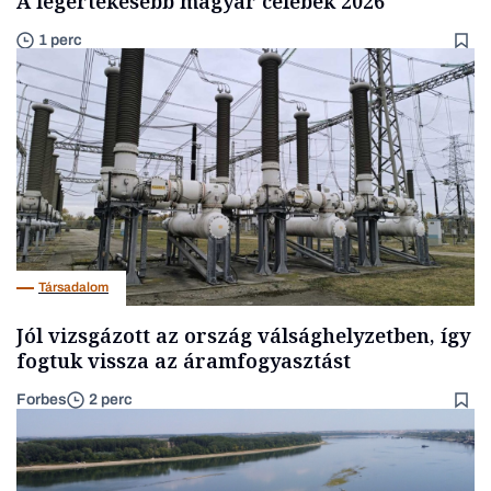
A legértékesebb magyar celebek 2026
1 perc
Társadalom
Jól vizsgázott az ország válsághelyzetben, így
fogtuk vissza az áramfogyasztást
Forbes
2 perc