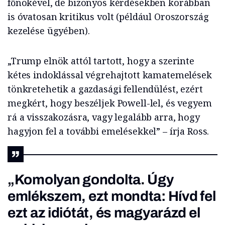
főnökével, de bizonyos kérdésekben korábban
is óvatosan kritikus volt (például Oroszország
kezelése ügyében).
„Trump elnök attól tartott, hogy a szerinte
kétes indoklással végrehajtott kamatemelések
tönkretehetik a gazdasági fellendülést, ezért
megkért, hogy beszéljek Powell-lel, és vegyem
rá a visszakozásra, vagy legalább arra, hogy
hagyjon fel a további emelésekkel” – írja Ross.
„Komolyan gondolta. Úgy
emlékszem, ezt mondta: Hívd fel
ezt az idiótát, és magyarázd el