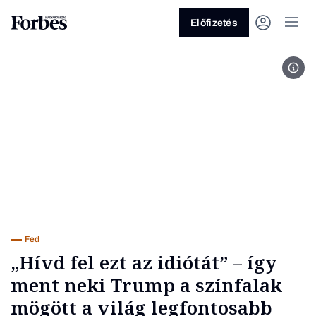
Előfizetés
Fotó
Vagy fedezze fel a következő
témákat
Üzlet
Pénz
Zöld
Legyél jobb!
Fed
„Hívd fel ezt az idiótát” – így
ment neki Trump a színfalak
mögött a világ legfontosabb