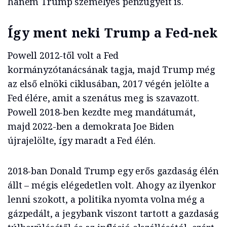
hanem Trump személyes pénzügyeit is.
Így ment neki Trump a Fed-nek
Powell 2012-től volt a Fed
kormányzótanácsának tagja, majd Trump még
az első elnöki ciklusában, 2017 végén jelölte a
Fed élére, amit a szenátus meg is szavazott.
Powell 2018-ben kezdte meg mandátumát,
majd 2022-ben a demokrata Joe Biden
újrajelölte, így maradt a Fed élén.
2018-ban Donald Trump egy erős gazdaság élén
állt – mégis elégedetlen volt. Ahogy az ilyenkor
lenni szokott, a politika nyomta volna még a
gázpedált, a jegybank viszont tartott a gazdaság