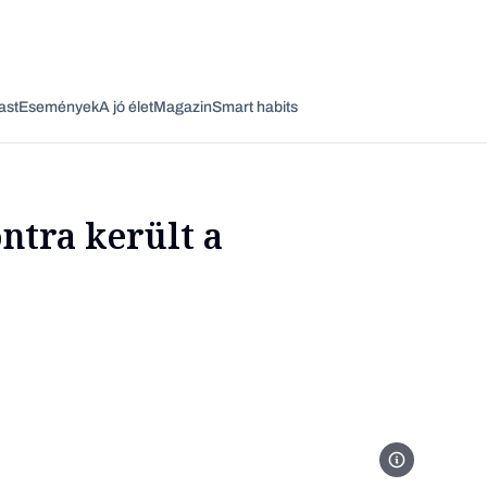
ast
Események
A jó élet
Magazin
Smart habits
tra került a
Vagy fedezze fel a következő témákat
Üzlet
Pénz
Zöld
Legyél jobb!
kriptovaluta-bit