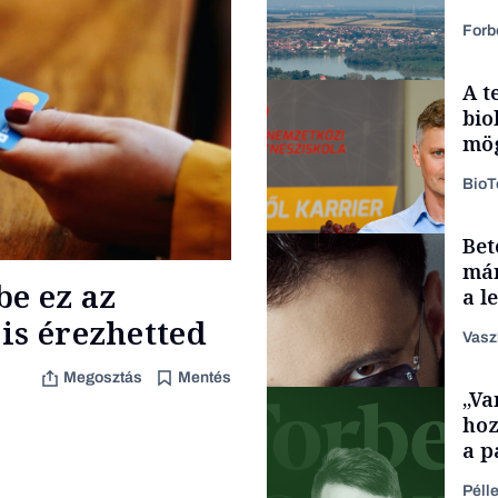
Forb
A t
bio
mög
Bio
Bet
Energia
már
be ez az
a l
aka
is érezhetted
Vasz
Megosztás
Mentés
„Va
Content Lab HUB
hoz
a p
füg
Péll