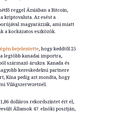
hétfő reggel Ázsiában a Bitcoin,
 kriptovaluta. Az esést a
orújával magyarázzák, ami miatt
k a kockázatos eszközök.
égén bejelentette
, hogy keddtől 25
 a legtöbb kanadai importra,
ból származó árukra. Kanada és
gnagyobb kereskedelmi partnere
rt, Kína pedig azt mondta, hogy
i Világszervezetnél.
,86 dolláros rekordszintet ért el,
esült Államok 47. elnöki posztján,