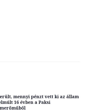
erült, mennyi pénzt vett ki az állam
elmúlt 16 évben a Paksi
omerőműből