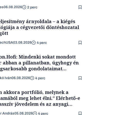
es
06.08.2026
2 perc
eljesítmény árnyoldala – a kiégés
lógiája a cégvezetői döntéshozatal
ött
TechUSA
03.08.2026
4 perc
on.Hofi: Mindenki sokat mondott
 abban a pillanatban, úgyhogy én
egsarkosabb gondolataimat
rtam kimondani
kó Iván
06.08.2026
4 perc
n akkora portfólió, melynek a
amából meg lehet élni.” Elérhető-e
asszív jövedelem és az anyagi
getlenség?
er András
05.08.2026
4 perc