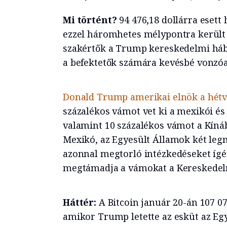
Mi történt?
94 476,18 dollárra esett 
ezzel háromhetes mélypontra került a
szakértők a Trump kereskedelmi háb
a befektetők számára kevésbé vonzóa
Donald Trump amerikai elnök a hétv
százalékos vámot vet ki a mexikói és
valamint 10 százalékos vámot a Kíná
Mexikó, az Egyesült Államok két le
azonnal megtorló intézkedéseket ígé
megtámadja a vámokat a Kereskedelm
Háttér:
A Bitcoin január 20-án 107 071
amikor Trump letette az esküt az Egy