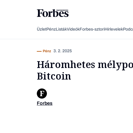
Üzlet
Pénz
Listák
Videók
Forbes-sztori
Hírlevelek
Podc
3. 2. 2025
Pénz
Háromhetes mélypon
Bitcoin
Forbes