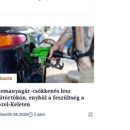
Energia
emanyagár-csökkenés lesz
ütörtökön, enyhül a feszültség a
zel-Keleten
rbes
05.08.2026
2 perc