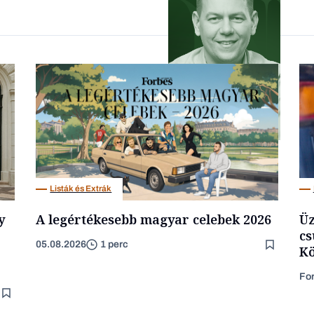
Forbes-sztori
Podcast
Listák és Extrák
y
A legértékesebb magyar celebek 2026
Üz
cs
05.08.2026
1 perc
Kö
Fo