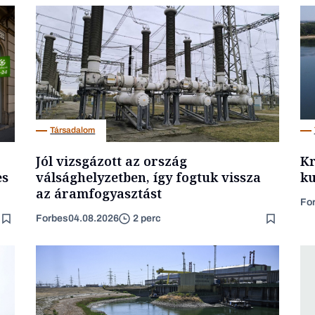
Társadalom
Jól vizsgázott az ország
Kr
es
válsághelyzetben, így fogtuk vissza
ku
az áramfogyasztást
Fo
Forbes
04.08.2026
2 perc