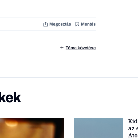
Megosztás
Mentés
Téma követése
kek
Kid
az 
At