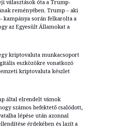
ji választások óta a Trump-
sának reményében. Trump – aki
 – kampánya során felkarolta a
hogy az Egyesült Államokat a
egy kriptovaluta munkacsoport
igitális eszközökre vonatkozó
nemzeti kriptovaluta készlet
p által elrendelt vámok
 hogy számos befektető csalódott,
vatalba lépése után azonnal
llendítése érdekében és lazít a