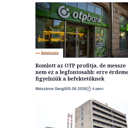
Befektetés
Romlott az OTP profitja, de messze
nem ez a legfontosabb: erre érdem
figyelniük a befektetőknek
Mészáros Gergő
05.08.2026
4 perc