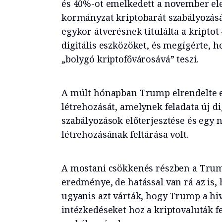
és 40%-ot emelkedett a november ele
kormányzat kriptobarát szabályozá
egykor átverésnek titulálta a kriptot
digitális eszközöket, és megígérte, 
„bolygó kriptofővárosává” teszi.
A múlt hónapban Trump elrendelte 
létrehozását, amelynek feladata új d
szabályozások előterjesztése és egy 
létrehozásának feltárása volt.
A mostani csökkenés részben a Trum
eredménye, de hatással van rá az is,
ugyanis azt várták, hogy Trump a hi
intézkedéseket hoz a kriptovaluták fe