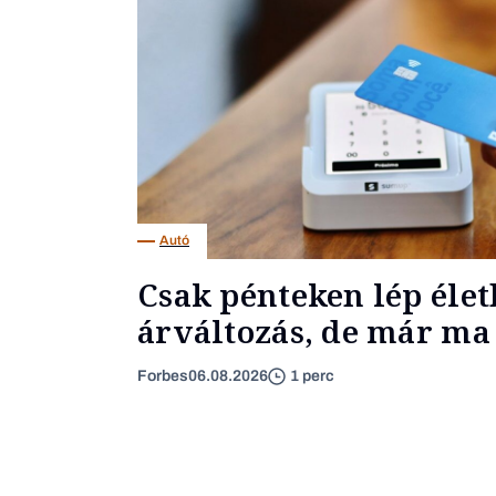
Autó
Csak pénteken lép élet
árváltozás, de már ma 
Forbes
06.08.2026
1 perc