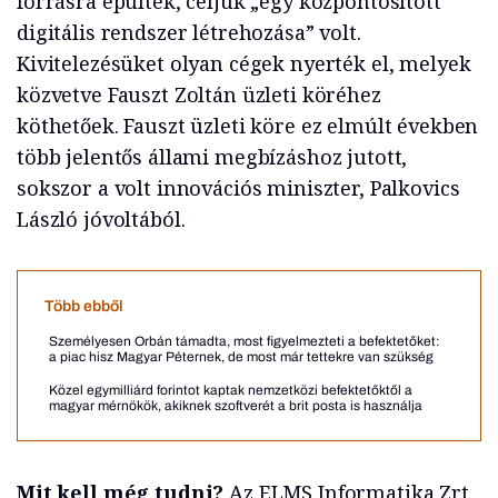
forrásra épültek, céljuk „egy központosított
digitális rendszer létrehozása” volt.
Kivitelezésüket olyan cégek nyerték el, melyek
közvetve Fauszt Zoltán üzleti köréhez
köthetőek. Fauszt üzleti köre ez elmúlt években
több jelentős állami megbízáshoz jutott,
sokszor a volt innovációs miniszter, Palkovics
László jóvoltából.
Több ebből
Személyesen Orbán támadta, most figyelmezteti a befektetőket:
a piac hisz Magyar Péternek, de most már tettekre van szükség
Közel egymilliárd forintot kaptak nemzetközi befektetőktől a
magyar mérnökök, akiknek szoftverét a brit posta is használja
Mit kell még tudni?
Az ELMS Informatika Zrt.