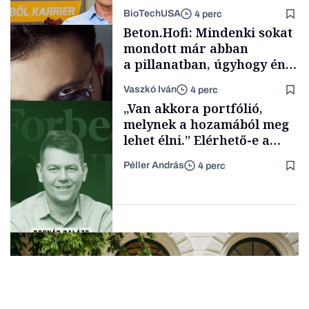
mögött
BioTechUSA
4 perc
Energia
Beton.Hofi: Mindenki sokat
mondott már abban
a pillanatban, úgyhogy én
a legsarkosabb
Vaszkó Iván
4 perc
gondolataimat akartam
Content Lab HUB
„Van akkora portfólió,
kimondani
melynek a hozamából meg
lehet élni.” Elérhető-e a
passzív jövedelem és az
Péller András
4 perc
anyagi függetlenség?
Forbes-sztori
Podcast