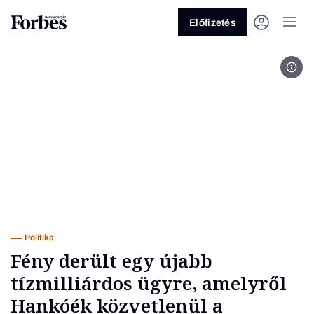
Előfizetés
Fotó
Vagy fedezze fel a következő
témákat
Üzlet
Pénz
Zöld
Legyél jobb!
Politika
Fény derült egy újabb
tízmilliárdos ügyre, amelyről
Hankóék közvetlenül a