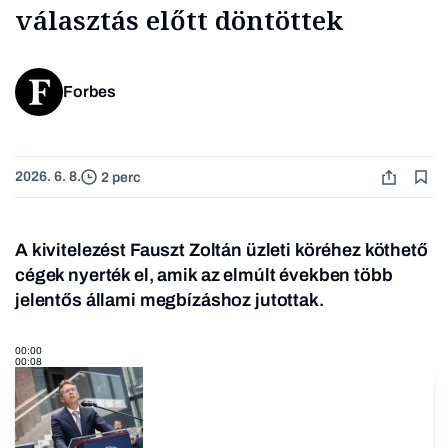
választás előtt döntöttek
Forbes
2026. 6. 8.
2 perc
A kivitelezést Fauszt Zoltán üzleti köréhez köthető
cégek nyerték el, amik az elmúlt években több
jelentős állami megbízáshoz jutottak.
00:00
00:08