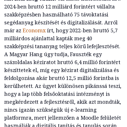
2024-ben bruttó 12 milliárd forintért vállalta
szakképzésben használható 75 távoktatási
segédanyag készítését és digitalizálását. Arról
már az
Economx
írt, hogy 2022-ben bruttó 5,7
milliárdos ajánlattal kapták meg 40
szakképzési tananyag teljes körű lefejlesztését.
A Magyar Hang úgy tudja, Fauszték egy
százoldalas kéziratot bruttó 6,4 millió forintért
készíttetek el, míg egy kézirat digitalizálása és
feldolgozása akár bruttó 12,5 millió forintba is
kerülhetett. Az ügyet különösen pikánssá teszi,
hogy a lap több felsőoktatási intézményt is
megkérdezett a fejlesztésről, akik azt mondták,
nincs igazán szükségük új e-learning
platformra, mert jellemzően a Moodle felületét
használják a digitális tanítás és tanulás során.