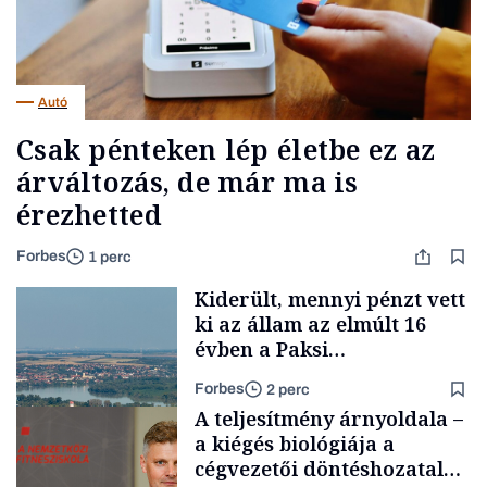
Autó
Csak pénteken lép életbe ez az
árváltozás, de már ma is
érezhetted
Forbes
1 perc
Kiderült, mennyi pénzt vett
ki az állam az elmúlt 16
évben a Paksi
Atomerőműből
Forbes
2 perc
A teljesítmény árnyoldala –
a kiégés biológiája a
cégvezetői döntéshozatal