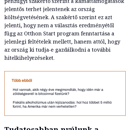
pénzügyi szakértő szerint a kamattámogatások
jelentős terhet jelentenek az ország
költségvetésének. A szakértő szerint ez azt
jelenti, hogy nem a választás eredményétől
függ az Otthon Start program fenntartása a
jelenlegi feltételek mellett, hanem attól, hogy
az ország ki tudja-e gazdálkodni a további
hitelkihelyezéseket.
Több ebből
Hol vannak, akik négy éve megmondták, hogy idén már a
zöldségesnél is bitcoinnal fizetünk?
Fiskális alkoholizmus után kijózanodás: hol hoz többet 5 millió
forint, ha Amerika már nem verhetetlen?
Tudatosabban nyúlunk a