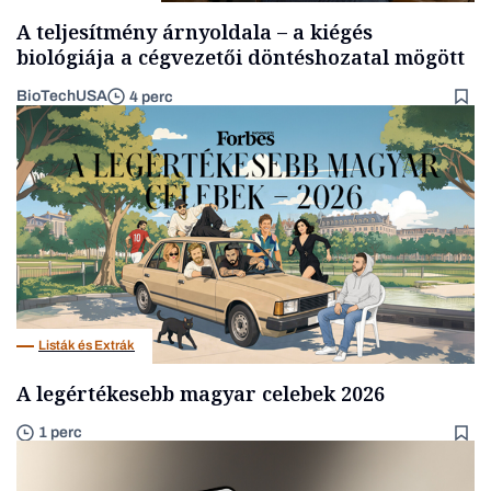
A teljesítmény árnyoldala – a kiégés
biológiája a cégvezetői döntéshozatal mögött
BioTechUSA
4 perc
Listák és Extrák
A legértékesebb magyar celebek 2026
1 perc