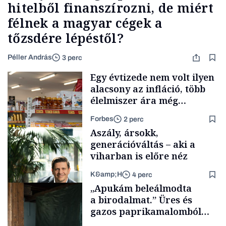
hitelből finanszírozni, de miért
félnek a magyar cégek a
tőzsdére lépéstől?
Péller András
3 perc
Egy évtizede nem volt ilyen
alacsony az infláció, több
élelmiszer ára még
rohamosan csökken is
Forbes
2 perc
Aszály, ársokk,
generációváltás – aki a
viharban is előre néz
K&amp;H
4 perc
Makro
„Apukám beleálmodta
a birodalmat.” Üres és
gazos paprikamalomból
lett az igazi családi