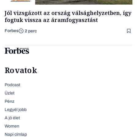
Jól vizsgázott az ország válsághelyzetben, így
fogtuk vissza az áramfogyasztást
Forbes
2 perc
Rovatok
Podcast
Üzlet
Pénz
Legyél jobb
A jó élet
Women
Napi címlap