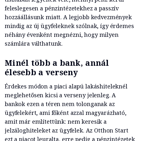
feleslegesen a pénzintézetekhez a passzív
hozzáállásunk miatt. A legjobb kedvezmények
mindig az új ügyfeleknek szólnak, így érdemes
néhány évenként megnézni, hogy milyen
számlára válthatunk.
Minél több a bank, annál
élesebb a verseny
Érdekes módon a piaci alapú lakáshiteleknél
meglehetősen kicsi a verseny jelenleg. A
bankok ezen a téren nem tolonganak az
ügyfelekért, ami főként azzal magyarázható,
amit már említettünk: nem keresik a
jelzáloghiteleket az ügyfelek. Az Otthon Start
ezt a piacot leuralta, erre pedig a pénzintézetek