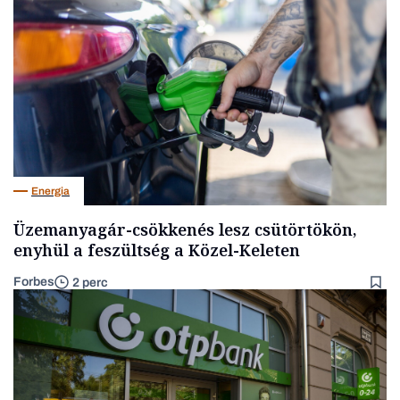
Energia
Üzemanyagár-csökkenés lesz csütörtökön,
enyhül a feszültség a Közel-Keleten
Forbes
2 perc