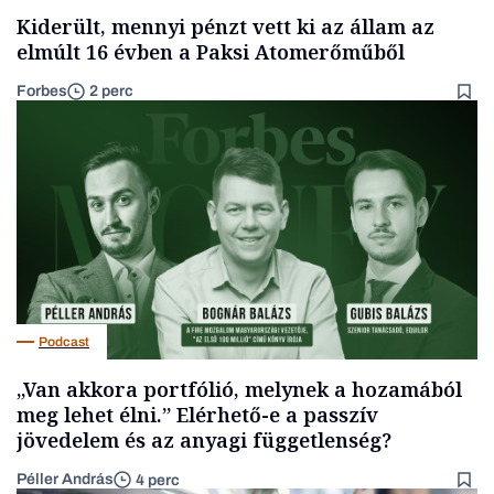
Kiderült, mennyi pénzt vett ki az állam az
elmúlt 16 évben a Paksi Atomerőműből
Forbes
2 perc
Podcast
„Van akkora portfólió, melynek a hozamából
meg lehet élni.” Elérhető-e a passzív
jövedelem és az anyagi függetlenség?
Péller András
4 perc