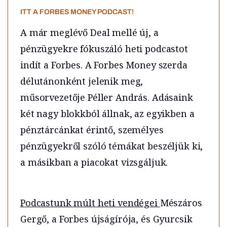
ITT A FORBES MONEY PODCAST!
A már meglévő Deal mellé új, a
pénzügyekre fókuszáló heti podcastot
indít a Forbes. A Forbes Money szerda
délutánonként jelenik meg,
műsorvezetője Péller András. Adásaink
két nagy blokkból állnak, az egyikben a
pénztárcánkat érintő, személyes
pénzügyekről szóló témákat beszéljük ki,
a másikban a piacokat vizsgáljuk.
Podcastunk múlt heti vendégei
Mészáros
Gergő, a Forbes újságírója, és Gyurcsik