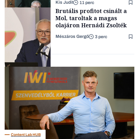
Kis Judit
11 perc
fűszersztori
TÁMOGATÓI
Brutális profitot csinált a
TARTALOM
Mol, taroltak a magas
olajáron Hernádi Zsolték
Mészáros Gergő
3 perc
Családi
vállalkozások
Befektetés
Content Lab HUB