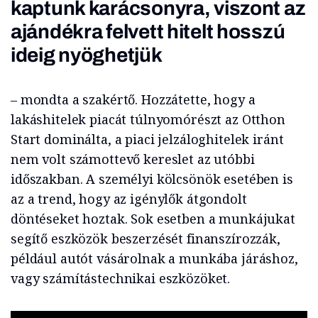
kaptunk karácsonyra, viszont az
ajándékra felvett hitelt hosszú
ideig nyöghetjük
– mondta a szakértő. Hozzátette, hogy a
lakáshitelek piacát túlnyomórészt az Otthon
Start dominálta, a piaci jelzáloghitelek iránt
nem volt számottevő kereslet az utóbbi
időszakban. A személyi kölcsönök esetében is
az a trend, hogy az igénylők átgondolt
döntéseket hoztak. Sok esetben a munkájukat
segítő eszközök beszerzését finanszírozzák,
például autót vásárolnak a munkába járáshoz,
vagy számítástechnikai eszközöket.