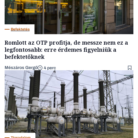
Befektetés
Romlott az OTP profitja, de messze nem ez a
legfontosabb: erre érdemes figyelniük a
befektetőknek
Mészáros Gergő
4 perc
Társadalom