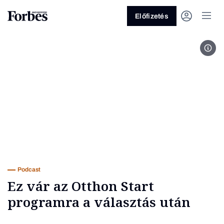
Előfizetés
Fotó
Vagy fedezze fel a következő
témákat
Üzlet
Pénz
Zöld
Legyél jobb!
Podcast
Ez vár az Otthon Start
programra a választás után