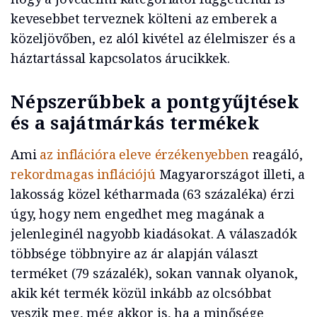
kevesebbet terveznek költeni az emberek a
közeljövőben, ez alól kivétel az élelmiszer és a
háztartással kapcsolatos árucikkek.
Népszerűbbek a pontgyűjtések
és a sajátmárkás termékek
Ami
az inflációra eleve érzékenyebben
reagáló,
rekordmagas inflációjú
Magyarországot illeti, a
lakosság közel kétharmada (63 százaléka) érzi
úgy, hogy nem engedhet meg magának a
jelenleginél nagyobb kiadásokat. A válaszadók
többsége többnyire az ár alapján választ
terméket (79 százalék), sokan vannak olyanok,
akik két termék közül inkább az olcsóbbat
veszik meg, még akkor is, ha a minősége