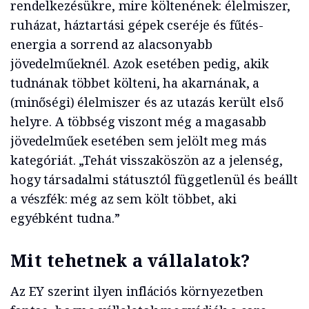
rendelkezésükre, mire költenének: élelmiszer,
ruházat, háztartási gépek cseréje és fűtés-
energia a sorrend az alacsonyabb
jövedelműeknél. Azok esetében pedig, akik
tudnának többet költeni, ha akarnának, a
(minőségi) élelmiszer és az utazás került első
helyre. A többség viszont még a magasabb
jövedelműek esetében sem jelölt meg más
kategóriát. „Tehát visszaköszön az a jelenség,
hogy társadalmi státusztól függetlenül és beállt
a vészfék: még az sem költ többet, aki
egyébként tudna.”
Mit tehetnek a vállalatok?
Az EY szerint ilyen inflációs környezetben