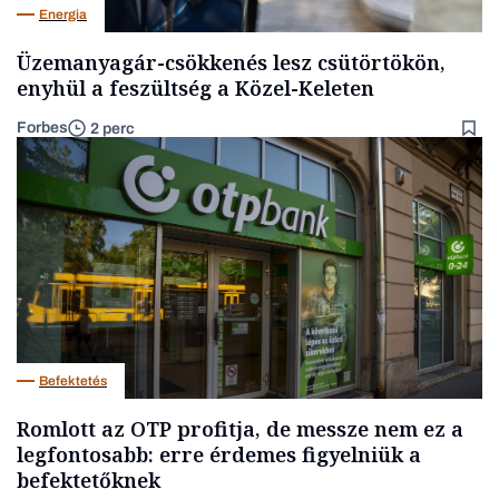
Energia
Üzemanyagár-csökkenés lesz csütörtökön,
enyhül a feszültség a Közel-Keleten
Forbes
2 perc
Befektetés
Romlott az OTP profitja, de messze nem ez a
legfontosabb: erre érdemes figyelniük a
befektetőknek