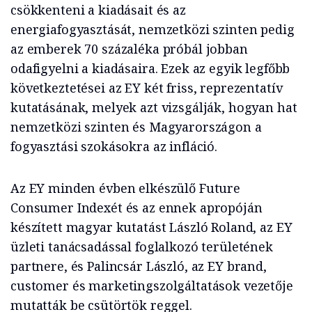
csökkenteni a kiadásait és az
energiafogyasztását, nemzetközi szinten pedig
az emberek 70 százaléka próbál jobban
odafigyelni a kiadásaira. Ezek az egyik legfőbb
következtetései az EY két friss, reprezentatív
kutatásának, melyek azt vizsgálják, hogyan hat
nemzetközi szinten és Magyarországon a
fogyasztási szokásokra az infláció.
Az EY minden évben elkészülő Future
Consumer Indexét és az ennek apropóján
készített magyar kutatást László Roland, az EY
üzleti tanácsadással foglalkozó területének
partnere, és Palincsár László, az EY brand,
customer és marketingszolgáltatások vezetője
mutatták be csütörtök reggel.