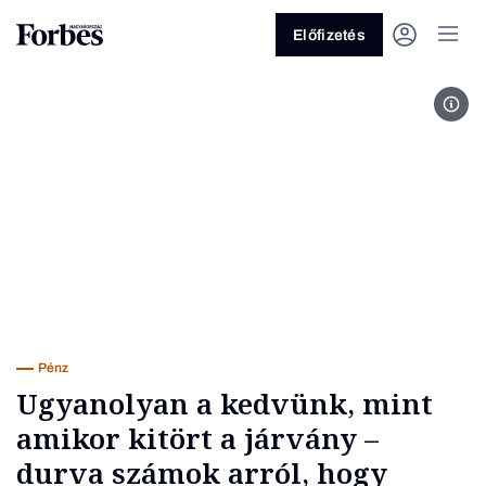
Előfizetés
Fotó
Vagy fedezze fel a következő
témákat
Üzlet
Pénz
Zöld
Legyél jobb!
Pénz
Ugyanolyan a kedvünk, mint
amikor kitört a járvány –
durva számok arról, hogy