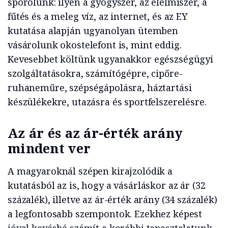
spórolunk: ilyen a gyógyszer, az élelmiszer, a
fűtés és a meleg víz, az internet, és az EY
kutatása alapján ugyanolyan ütemben
vásárolunk okostelefont is, mint eddig.
Kevesebbet költünk ugyanakkor egészségügyi
szolgáltatásokra, számítógépre, cipőre-
ruhaneműre, szépségápolásra, háztartási
készülékekre, utazásra és sportfelszerelésre.
Az ár és az ár-érték arány
mindent ver
A magyaroknál szépen kirajzolódik a
kutatásból az is, hogy a vásárláskor az ár (32
százalék), illetve az ár-érték arány (34 százalék)
a legfontosabb szempontok. Ezekhez képest