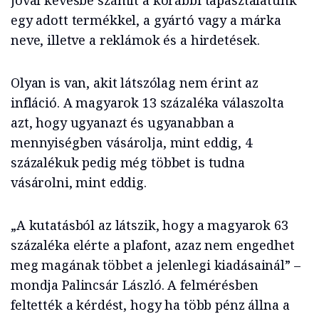
jóval kevésbé számít a korábbi tapasztalatunk
egy adott termékkel, a gyártó vagy a márka
neve, illetve a reklámok és a hirdetések.
Olyan is van, akit látszólag nem érint az
infláció. A magyarok 13 százaléka válaszolta
azt, hogy ugyanazt és ugyanabban a
mennyiségben vásárolja, mint eddig, 4
százalékuk pedig még többet is tudna
vásárolni, mint eddig.
„A kutatásból az látszik, hogy a magyarok 63
százaléka elérte a plafont, azaz nem engedhet
meg magának többet a jelenlegi kiadásainál” –
mondja Palincsár László. A felmérésben
feltették a kérdést, hogy ha több pénz állna a