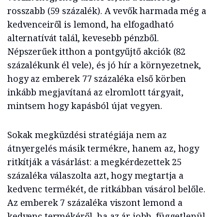
rosszabb (59 százalék). A vevők harmada még a
kedvenceiről is lemond, ha elfogadható
alternatívát talál, kevesebb pénzből.
Népszerűek itthon a pontgyűjtő akciók (82
százalékunk él vele), és jó hír a környezetnek,
hogy az emberek 77 százaléka első körben
inkább megjavítaná az elromlott tárgyait,
mintsem hogy kapásból újat vegyen.
Sokak megküzdési stratégiája nem az
átnyergelés másik termékre, hanem az, hogy
ritkítják a vásárlást: a megkérdezettek 25
százaléka válaszolta azt, hogy megtartja a
kedvenc termékét, de ritkábban vásárol belőle.
Az emberek 7 százaléka viszont lemond a
kedvenc termékéről, ha az ár jobb, függetlenül