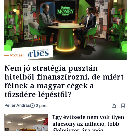
Podcast
Nem jó stratégia pusztán
hitelből finanszírozni, de miért
félnek a magyar cégek a
tőzsdére lépéstől?
Péller András
3 perc
Egy évtizede nem volt ilyen
alacsony az infláció, több
élelmiszer ára még