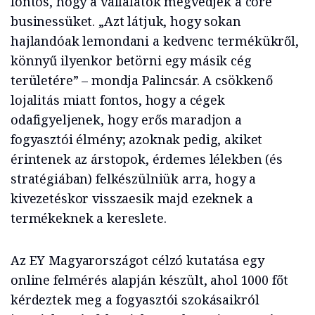
fontos, hogy a vállalatok megvédjék a core
businessüket. „Azt látjuk, hogy sokan
hajlandóak lemondani a kedvenc termékükről,
könnyű ilyenkor betörni egy másik cég
területére” – mondja Palincsár. A csökkenő
lojalitás miatt fontos, hogy a cégek
odafigyeljenek, hogy erős maradjon a
fogyasztói élmény; azoknak pedig, akiket
érintenek az árstopok, érdemes lélekben (és
stratégiában) felkészülniük arra, hogy a
kivezetéskor visszaesik majd ezeknek a
termékeknek a kereslete.
Az EY Magyarországot célzó kutatása egy
online felmérés alapján készült, ahol 1000 főt
kérdeztek meg a fogyasztói szokásaikról