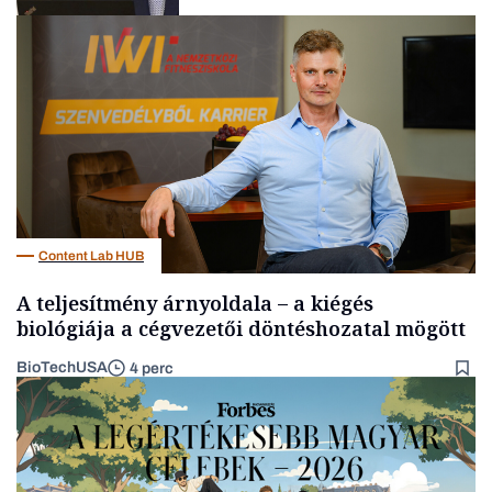
Befektetés
Content Lab HUB
A teljesítmény árnyoldala – a kiégés
biológiája a cégvezetői döntéshozatal mögött
BioTechUSA
4 perc