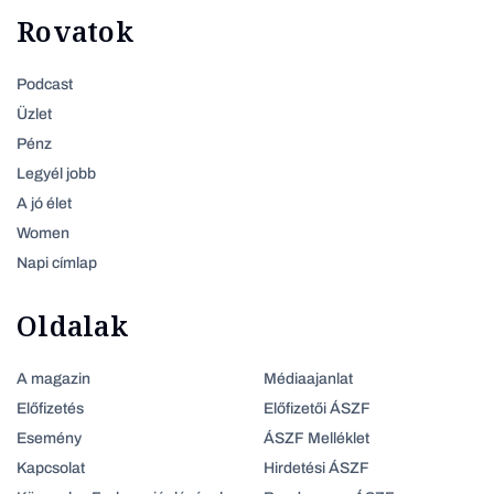
Rovatok
Podcast
Üzlet
Pénz
Legyél jobb
A jó élet
Women
Napi címlap
Oldalak
A magazin
Médiaajanlat
Előfizetés
Előfizetői ÁSZF
Esemény
ÁSZF Melléklet
Kapcsolat
Hirdetési ÁSZF