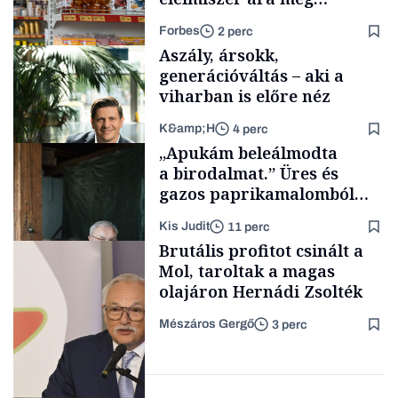
rohamosan csökken is
Forbes
2 perc
Aszály, ársokk,
generációváltás – aki a
viharban is előre néz
K&amp;H
4 perc
Makro
„Apukám beleálmodta
a birodalmat.” Üres és
gazos paprikamalomból
lett az igazi családi
Kis Judit
11 perc
fűszersztori
TÁMOGATÓI
Brutális profitot csinált a
TARTALOM
Mol, taroltak a magas
olajáron Hernádi Zsolték
Mészáros Gergő
3 perc
Családi
vállalkozások