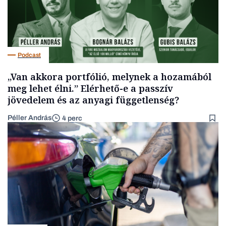
Podcast
„Van akkora portfólió, melynek a hozamából
meg lehet élni.” Elérhető-e a passzív
jövedelem és az anyagi függetlenség?
Péller András
4 perc