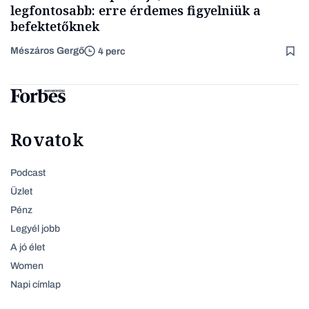
legfontosabb: erre érdemes figyelniük a
befektetőknek
Mészáros Gergő
4 perc
Rovatok
Podcast
Üzlet
Pénz
Legyél jobb
A jó élet
Women
Napi címlap