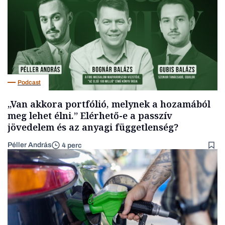
Podcast
„Van akkora portfólió, melynek a hozamából
meg lehet élni.” Elérhető-e a passzív
jövedelem és az anyagi függetlenség?
Péller András
4 perc