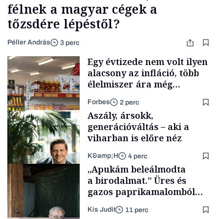
félnek a magyar cégek a
tőzsdére lépéstől?
Péller András
3 perc
Egy évtizede nem volt ilyen
alacsony az infláció, több
élelmiszer ára még
rohamosan csökken is
Forbes
2 perc
Aszály, ársokk,
generációváltás – aki a
viharban is előre néz
K&amp;H
4 perc
Makro
„Apukám beleálmodta
a birodalmat.” Üres és
gazos paprikamalomból
lett az igazi családi
Kis Judit
11 perc
fűszersztori
TÁMOGATÓI