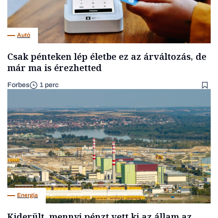
Autó
Csak pénteken lép életbe ez az árváltozás, de
már ma is érezhetted
Forbes
1 perc
Energia
Kiderült, mennyi pénzt vett ki az állam az