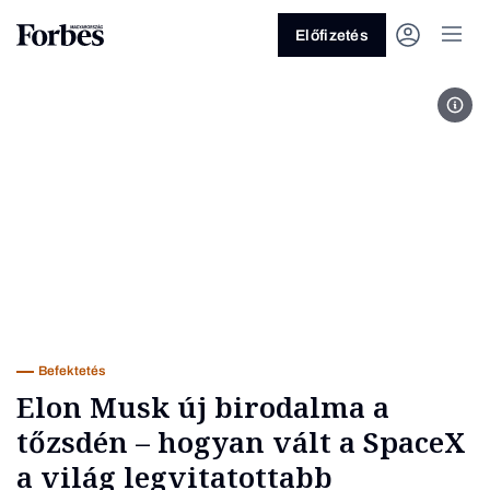
Előfizetés
Fot
Vagy fedezze fel a következő
témákat
Üzlet
Pénz
Zöld
Legyél jobb!
Befektetés
Elon Musk új birodalma a
tőzsdén – hogyan vált a SpaceX
a világ legvitatottabb