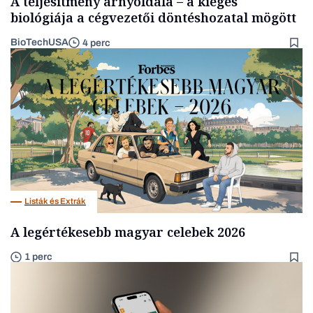
A teljesítmény árnyoldala – a kiégés
biológiája a cégvezetői döntéshozatal mögött
BioTechUSA
4 perc
Listák és Extrák
A legértékesebb magyar celebek 2026
1 perc