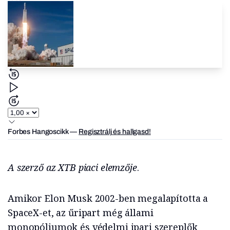
Forbes Hangoscikk
—
Regisztrálj és hallgasd!
A szerző az XTB piaci elemzője
.
Amikor Elon Musk 2002-ben megalapította a
SpaceX-et, az űripart még állami
monopóliumok és védelmi ipari szereplők