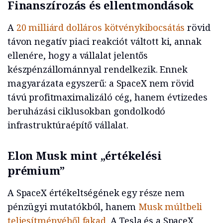
Finanszírozás és ellentmondások
A
20 milliárd dolláros kötvénykibocsátás
rövid
távon negatív piaci reakciót váltott ki, annak
ellenére, hogy a vállalat jelentős
készpénzállománnyal rendelkezik. Ennek
magyarázata egyszerű: a SpaceX nem rövid
távú profitmaximalizáló cég, hanem évtizedes
beruházási ciklusokban gondolkodó
infrastruktúraépítő vállalat.
Elon Musk mint „értékelési
prémium”
A SpaceX értékeltségének egy része nem
pénzügyi mutatókból, hanem
Musk múltbeli
teljesítményéből fakad
. A Tesla és a SpaceX