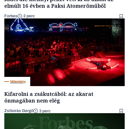
elmúlt 16 évben a Paksi Atomerőműből
Forbes
2 perc
Vélemény
Kifarolni a zsákutcából: az akarat
önmagában nem elég
Zsiborás Gergő
3 perc