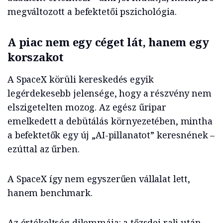
megváltozott a befektetői pszichológia.
A piac nem egy céget lát, hanem egy
korszakot
A SpaceX körüli kereskedés egyik
legérdekesebb jelensége, hogy a részvény nem
elszigetelten mozog. Az egész űripar
emelkedett a debütálás környezetében, mintha
a befektetők egy új „AI-pillanatot” keresnének –
ezúttal az űrben.
A SpaceX így nem egyszerűen vállalat lett,
hanem benchmark.
Az értékeltség dilemmája: a tőzsdei rali után