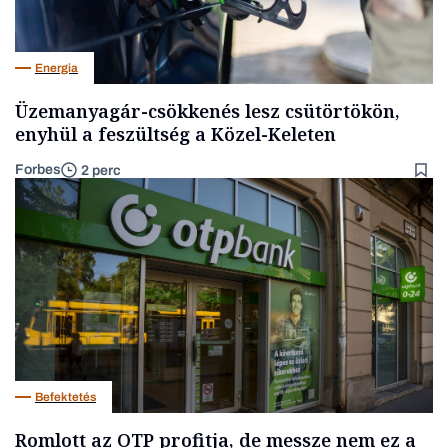
Energia
Üzemanyagár-csökkenés lesz csütörtökön,
enyhül a feszültség a Közel-Keleten
Forbes
2 perc
Befektetés
Romlott az OTP profitja, de messze nem ez a