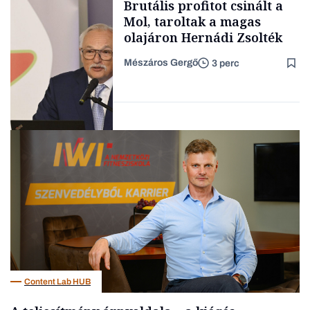
Brutális profitot csinált a
TARTALOM
Mol, taroltak a magas
olajáron Hernádi Zsolték
Mészáros Gergő
3 perc
Családi
vállalkozások
Befektetés
Content Lab HUB