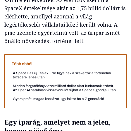
szintre emelkedtek. Az elemzők szerint a
SpaceX értékeltsége akár az 1,75 billió dollárt is
elérhette, amellyel azonnal a világ
legértékesebb vállalatai közé került volna. A
piac üzenete egyértelmű volt: az űripar ismét
önálló növekedési történet lett.
Több ebből
A SpaceX az új Tesla? Erre figyelnek a szakértők a történelmi
tőzsdére lépés után
Minden forgatókönyv ezermilliárd dollár alatt kudarcnak számít.
Az OpenAI hatalmas visszavonulót fújhat a SpaceX gondjai után
Gyors profit, magas kockázat: így fektet be a Z generáció
Egy iparág, amelyet nem a jelen,
hanem a jövő áraz