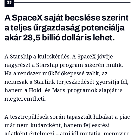
A SpaceX saját becslése szerint
a teljes űrgazdaság potenciálja
akár 28,5 billió dollár is lehet.
A Starship a kulcskérdés. A SpaceX jövője
nagyrészt a Starship program sikerén múlik.
Ha a rendszer működőképessé válik, az
nemcsak a Starlink terjeszkedését gyorsítja fel,
hanem a Hold- és Mars-programok alapját is
megteremtheti.
A tesztrepülések során tapasztalt hibákat a piac
már nem kudarcként, hanem fejlesztési
adatként értelmezi – ami jól mutatja, mennyire