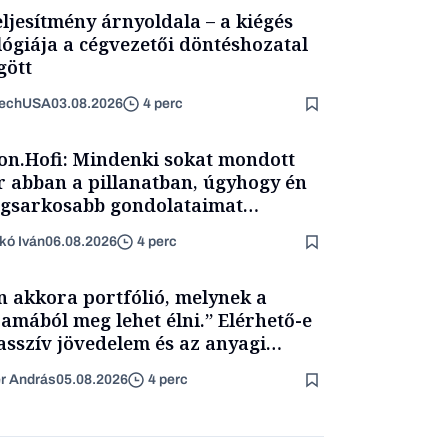
eljesítmény árnyoldala – a kiégés
lógiája a cégvezetői döntéshozatal
ött
TechUSA
03.08.2026
4 perc
on.Hofi: Mindenki sokat mondott
 abban a pillanatban, úgyhogy én
egsarkosabb gondolataimat
rtam kimondani
kó Iván
06.08.2026
4 perc
n akkora portfólió, melynek a
amából meg lehet élni.” Elérhető-e
asszív jövedelem és az anyagi
getlenség?
er András
05.08.2026
4 perc