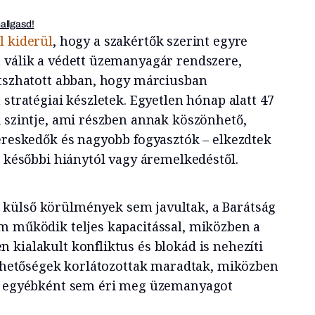
hallgasd!
l kiderül
, hogy a szakértők szerint egyre
 válik a védett üzemanyagár rendszere,
átszhatott abban, hogy márciusban
 stratégiai készletek. Egyetlen hónap alatt 47
k szintje, ami részben annak köszönhető,
kereskedők és nagyobb fogyasztók – elkezdtek
a későbbi hiánytól vagy áremelkedéstől.
 külső körülmények sem javultak, a Barátság
m működik teljes kapacitással, miközben a
 kialakult konfliktus és blokád is nehezíti
tlehetőségek korlátozottak maradtak, miközben
tt egyébként sem éri meg üzemanyagot