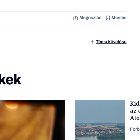
Megosztás
Mentés
Téma követése
kek
Kid
az 
At
Forb