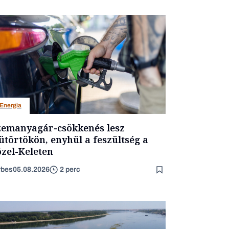
Energia
emanyagár-csökkenés lesz
ütörtökön, enyhül a feszültség a
zel-Keleten
rbes
05.08.2026
2 perc