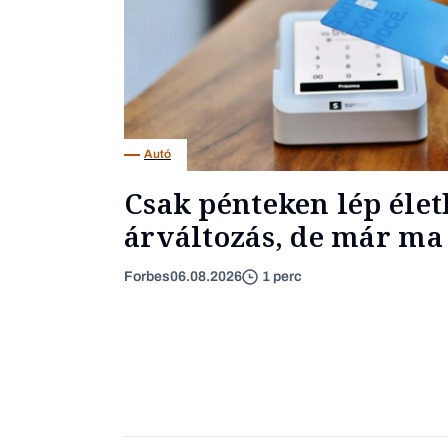
Autó
Csak pénteken lép élet
árváltozás, de már ma 
Forbes
06.08.2026
1 perc