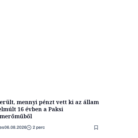
erült, mennyi pénzt vett ki az állam
elmúlt 16 évben a Paksi
omerőműből
es
06.08.2026
2 perc