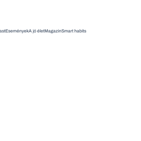
ast
Események
A jó élet
Magazin
Smart habits
Vagy fedezze fel a következő témákat
Üzlet
Pénz
Zöld
Legyél jobb!