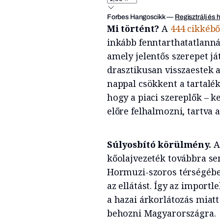
Forbes Hangoscikk
—
Regisztrálj és 
Mi történt?
A
444 cikkébő
inkább fenntarthatatlanná
amely jelentős szerepet j
drasztikusan visszaestek a
nappal csökkent a tartalé
hogy a piaci szereplők – 
előre felhalmozni, tartva 
Súlyosbító körülmény.
A
kőolajvezeték továbbra se
Hormuzi-szoros térségében
az ellátást. Így az impor
a hazai árkorlátozás mia
behozni Magyarországra.