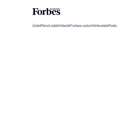
Üzlet
Pénz
Listák
Videók
Forbes-sztori
Hírlevelek
Podc