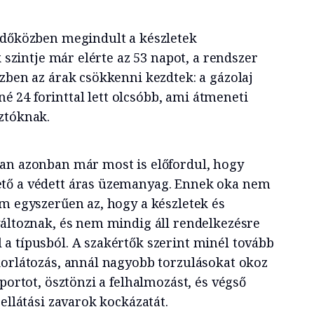
időközben megindult a készletek
k szintje már elérte az 53 napot, a rendszer
zben az árak csökkenni kezdtek: a gázolaj
ziné 24 forinttal lett olcsóbb, ami átmeneti
ztóknak.
an azonban már most is előfordul, hogy
tő a védett áras üzemanyag. Ennek oka nem
em egyszerűen az, hogy a készletek és
változnak, és nem mindig áll rendelkezésre
a típusból. A szakértők szerint minél tovább
korlátozás, annál nagyobb torzulásokat okoz
mportot, ösztönzi a felhalmozást, és végső
 ellátási zavarok kockázatát.