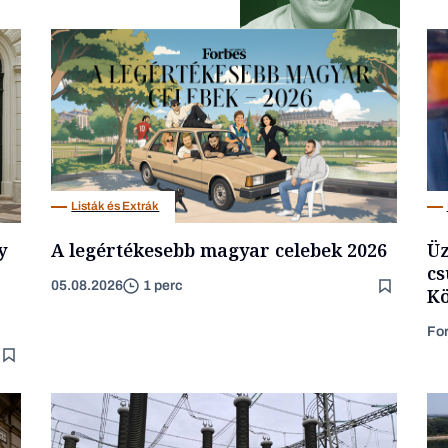
Podcast
Listák és Extrák
y
A legértékesebb magyar celebek 2026
Üz
cs
05.08.2026
1 perc
Kö
Fo