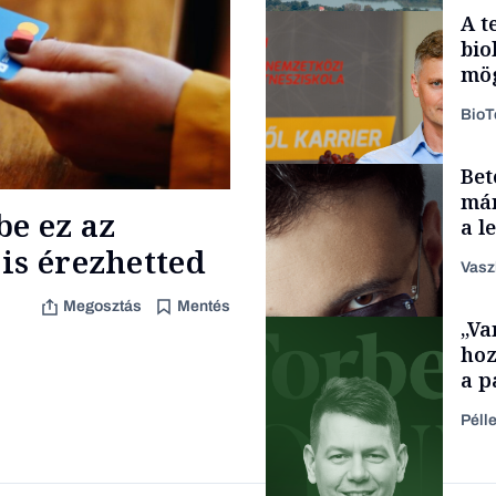
A t
bio
mög
Bio
Bet
Energia
már
be ez az
a l
aka
is érezhetted
Vasz
Megosztás
Mentés
„Va
Content Lab HUB
hoz
a p
füg
Péll
Forbes-sztori