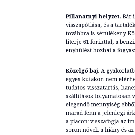
Pillanatnyi helyzet.
Bár 
visszapótlása, és a tartalé
továbbra is sérülékeny. Kö
literje 61 forinttal, a ben
enyhülést hozhat a fogyas
Közelgő baj.
A gyakorlatb
egyes kutakon nem elérhe
tudatos visszatartás, han
szállítások folyamatosan 
elegendő mennyiség ebből 
marad fenn a jelenlegi ár
a piacon: visszafogja az i
soron növeli a hiány és az