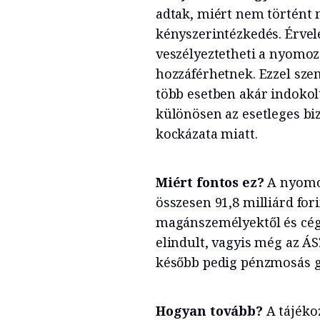
adtak, miért nem történt 
kényszerintézkedés. Érvelé
veszélyeztetheti a nyomoz
hozzáférhetnek. Ezzel sze
több esetben akár indokolt
különösen az esetleges b
kockázata miatt.
Miért fontos ez?
A nyomoz
összesen 91,8 milliárd fo
magánszemélyektől és cége
elindult, vagyis még az ÁS
később pedig pénzmosás gya
Hogyan tovább?
A tájéko