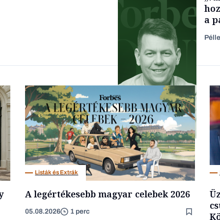
hoz
a p
füg
Péll
Forbes-sztori
Podcast
Listák és Extrák
y
A legértékesebb magyar celebek 2026
Üz
cs
05.08.2026
1 perc
Kö