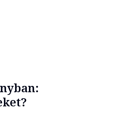
ányban:
eket?