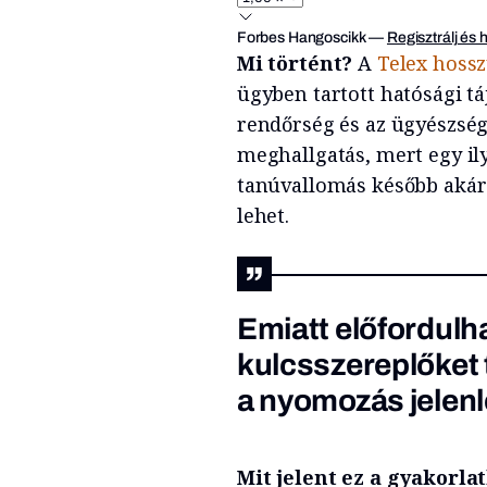
Forbes Hangoscikk
—
Regisztrálj és 
Mi történt?
A
Telex hoss
ügyben tartott hatósági tá
rendőrség és az ügyészség 
meghallgatás, mert egy il
tanúvallomás később akár 
lehet.
Emiatt előfordulh
kulcsszereplőket
a nyomozás jelen
Mit jelent ez a gyakorla