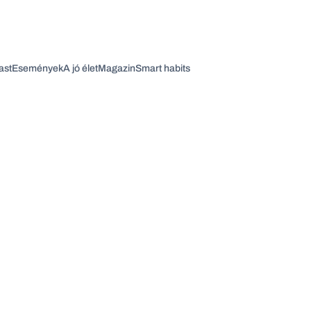
ast
Események
A jó élet
Magazin
Smart habits
Vagy fedezze fel a következő témákat
Üzlet
Pénz
Zöld
Legyél jobb!