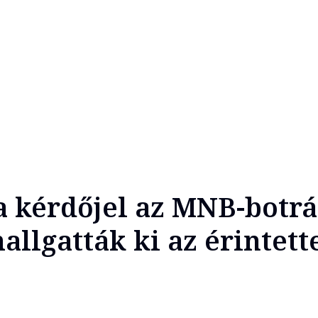
a kérdőjel az MNB-botr
allgatták ki az érintett