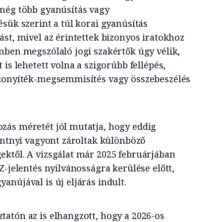
még több gyanúsítás vagy
sük szerint a túl korai gyanúsítás
ást, mivel az érintettek bizonyos iratokhoz
mben megszólaló jogi szakértők úgy vélik,
 is lehetett volna a szigorúbb fellépés,
izonyíték-megsemmisítés vagy összebeszélés
ás méretét jól mutatja, hogy eddig
rintnyi vagyont zároltak különböző
ktől. A vizsgálat már 2025 februárjában
Z-jelentés nyilvánosságra kerülése előtt,
nújával is új eljárás indult.
ztatón az is elhangzott, hogy a 2026-os