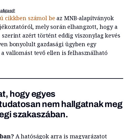
hallgasd!
zú cikkben számol be
az MNB-alapítványok
jékoztatóról, mely során elhangzott, hogy a
szerint azért történt eddig viszonylag kevés
yen bonyolult gazdasági ügyben egy
a vallomást tevő ellen is felhasználható
at, hogy egyes
 tudatosan nem hallgatnak meg
legi szakaszában.
tban?
A hatóságok arra is magyarázatot