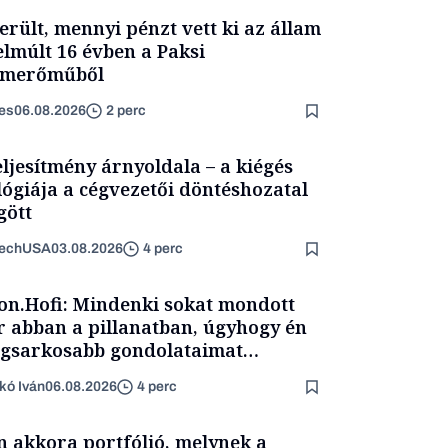
erült, mennyi pénzt vett ki az állam
elmúlt 16 évben a Paksi
omerőműből
es
06.08.2026
2 perc
eljesítmény árnyoldala – a kiégés
lógiája a cégvezetői döntéshozatal
ött
TechUSA
03.08.2026
4 perc
on.Hofi: Mindenki sokat mondott
 abban a pillanatban, úgyhogy én
egsarkosabb gondolataimat
rtam kimondani
kó Iván
06.08.2026
4 perc
n akkora portfólió, melynek a