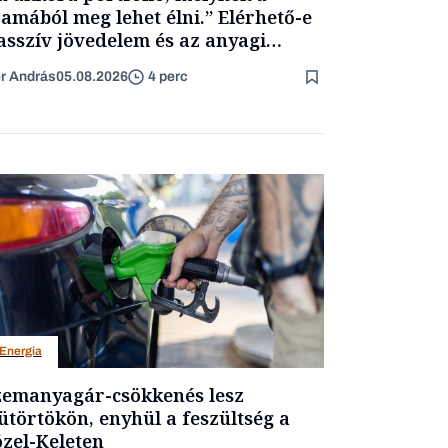
amából meg lehet élni.” Elérhető-e
asszív jövedelem és az anyagi
getlenség?
er András
05.08.2026
4 perc
Energia
emanyagár-csökkenés lesz
ütörtökön, enyhül a feszültség a
zel-Keleten