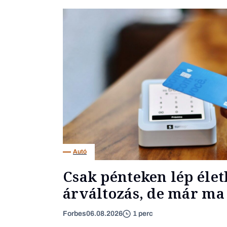
Autó
Csak pénteken lép élet
árváltozás, de már ma 
Forbes
06.08.2026
1 perc