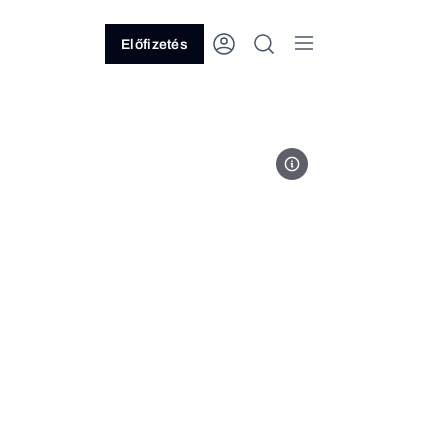
Előfizetés
Fotó: Magyar Nemzeti Bank/F