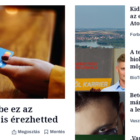
Kid
az 
At
Forb
A t
bio
mög
Bio
Bet
Energia
már
be ez az
a l
aka
is érezhetted
Vasz
Megosztás
Mentés
„Va
Content Lab HUB