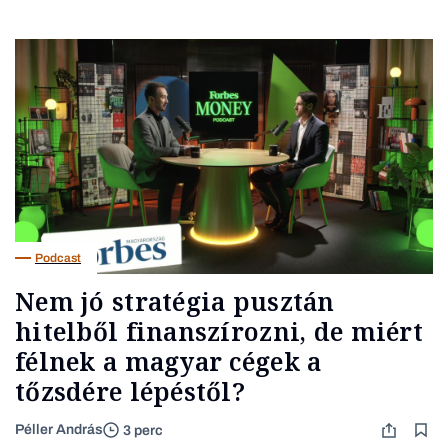
Podcast
Nem jó stratégia pusztán
hitelből finanszírozni, de miért
félnek a magyar cégek a
tőzsdére lépéstől?
Péller András
3 perc