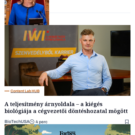
Forbes-sztori
neveket
Politika
Content Lab HUB
A teljesítmény árnyoldala – a kiégés
biológiája a cégvezetői döntéshozatal mögött
BioTechUSA
4 perc