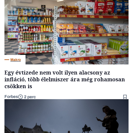
Makro
Egy évtizede nem volt ilyen alacsony az
infláció, több élelmiszer ára még rohamosan
csökken is
Forbes
2 perc