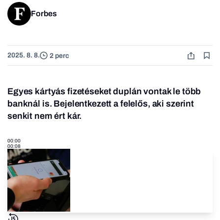
Forbes
2025. 8. 8.
2 perc
Egyes kártyás fizetéseket duplán vontak le több
banknál is. Bejelentkezett a felelős, aki szerint
senkit nem ért kár.
00:00
00:08