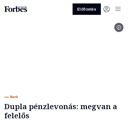
Előfizetés
Fotó
Vagy fedezze fel a következő
témákat
Üzlet
Pénz
Zöld
Legyél jobb!
Bank
Dupla pénzlevonás: megvan a
felelős