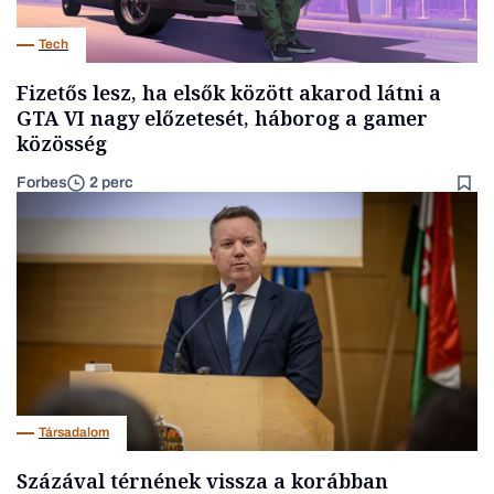
Tech
Fizetős lesz, ha elsők között akarod látni a
GTA VI nagy előzetesét, háborog a gamer
közösség
Forbes
2 perc
Társadalom
Százával térnének vissza a korábban