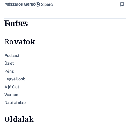
Mészáros Gergő
3 perc
Rovatok
Podcast
Üzlet
Pénz
Legyél jobb
A jó élet
Women
Napi címlap
Oldalak