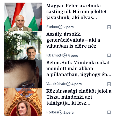
Magyar Péter az elnöki
castingról: Három jelöltet
javaslunk, aki olvas
híreket, nem fog
Forbes
2 perc
meglepődni
Aszály, ársokk,
generációváltás – aki a
viharban is előre néz
K&amp;H
4 perc
Politika
Beton.Hofi: Mindenki sokat
mondott már abban
a pillanatban, úgyhogy én
a legsarkosabb
Vaszkó Iván
4 perc
gondolataimat akartam
TÁMOGATÓI
Köztársasági elnököt jelöl a
TARTALOM
kimondani
Tisza, mindenki azt
találgatja, ki lesz
szombaton a befutó –
Forbes
2 perc
soroljuk az eddig felmerült