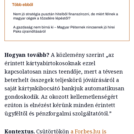
Több ebből
Nem jó stratégia pusztán hitelből finanszírozni, de miért félnek a
magyar cégek a tőzsdére lépéstől?
A gazdaság nem bírná ki – Magyar Péternek nincsenek jó hírei
Paks újraindításáról
Hogyan tovább?
A közlemény szerint „az
érintett kártyabirtokosoknak ezzel
kapcsolatosan nincs teendője, mert a tévesen
beterhelt összegek teljeskörű jóváírásáról a
saját kártyakibocsátó bankjuk automatikusan
gondoskodik. Az okozott kellemetlenségért
ezúton is elnézést kérünk minden érintett
ügyféltől és pénzforgalmi szolgáltatótól.”
Kontextus.
Csütörtökön
a Forbes.hu is