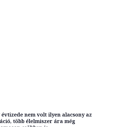
 évtizede nem volt ilyen alacsony az
láció, több élelmiszer ára még