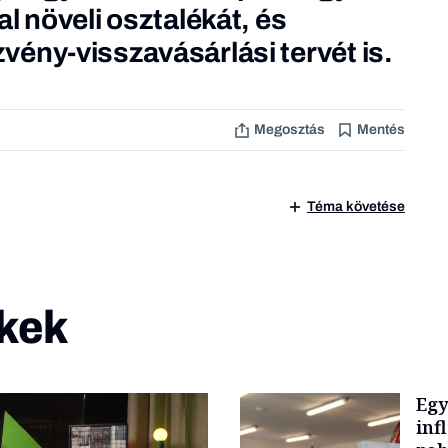
l növeli osztalékát, és
ény-visszavásárlási tervét is.
Megosztás
Mentés
Téma követése
kek
Egy
inf