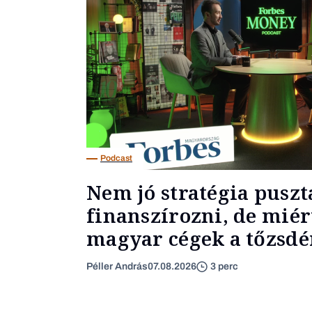
Podcast
Nem jó stratégia puszt
finanszírozni, de miér
magyar cégek a tőzsdér
Péller András
07.08.2026
3 perc