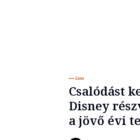
Üzlet
Csalódást k
Disney rész
a jövő évi t