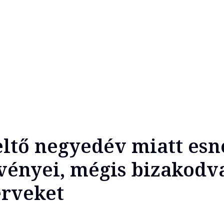
eltő negyedév miatt esn
vényei, mégis bizakodv
erveket