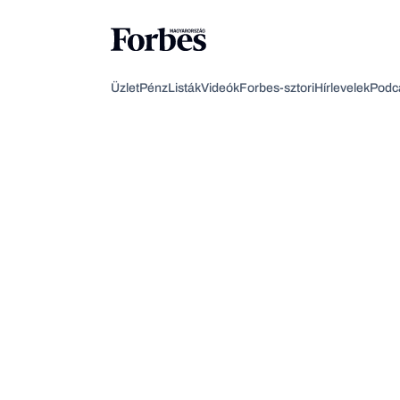
Üzlet
Pénz
Listák
Videók
Forbes-sztori
Hírlevelek
Podc