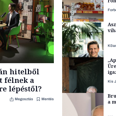
roh
Forb
Asz
vih
K&a
„Ap
Makro
Üre
án hitelből
iga
t félnek a
Kis J
e lépéstől?
TÁMOGATÓI
Bru
TARTALOM
Megosztás
Mentés
a m