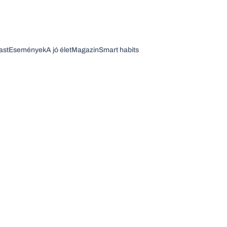
ast
Események
A jó élet
Magazin
Smart habits
Vagy fedezze fel a következő témákat
Üzlet
Pénz
Zöld
Legyél jobb!