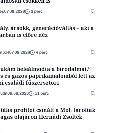
amosan csökken is
es
07.08.2026
2 perc
ály, ársokk, generációváltás – aki a
arban is előre néz
mp;H
07.08.2026
4 perc
ukám beleálmodta a birodalmat.”
s és gazos paprikamalomból lett az
zi családi fűszersztori
udit
08.08.2026
11 perc
tális profitot csinált a Mol, taroltak
agas olajáron Hernádi Zsolték