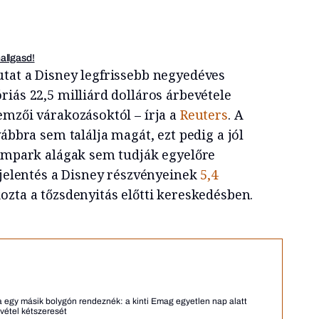
hallgasd!
tat a Disney legfrissebb negyedéves
iás 22,5 milliárd dolláros árbevétele
emzői várakozásoktól – írja a
Reuters
. A
vábbra sem találja magát, ezt pedig a jól
dámpark alágak sem tudják egyelőre
 jelentés a Disney részvényeinek
5,4
ozta a tőzsdenyitás előtti kereskedésben.
a egy másik bolygón rendeznék: a kinti Emag egyetlen nap alatt
vétel kétszeresét