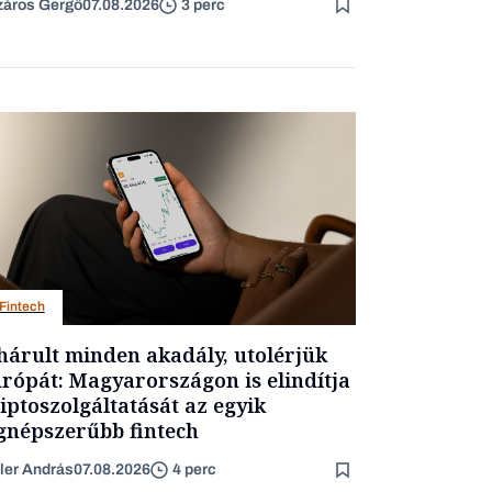
áros Gergő
07.08.2026
3 perc
Fintech
hárult minden akadály, utolérjük
rópát: Magyarországon is elindítja
iptoszolgáltatását az egyik
gnépszerűbb fintech
ler András
07.08.2026
4 perc