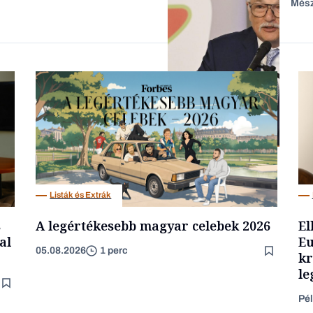
Mész
Családi vállalkozások
Befektetés
Listák és Extrák
s
A legértékesebb magyar celebek 2026
El
al
Eu
05.08.2026
1 perc
kr
le
Pél