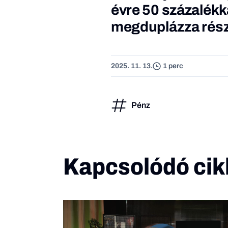
évre 50 százalékka
megduplázza részv
2025. 11. 13.
1 perc
Pénz
Kapcsolódó cik