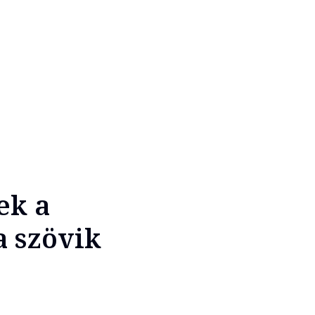
ek a
a szövik