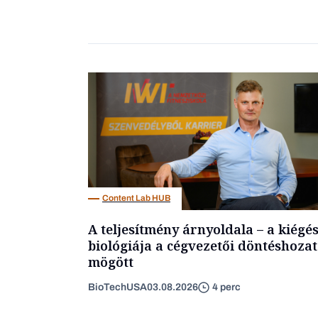
Content Lab HUB
A teljesítmény árnyoldala – a kiégé
biológiája a cégvezetői döntéshozat
mögött
BioTechUSA
03.08.2026
4 perc