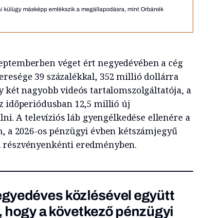
i külügy másképp emlékszik a megállapodásra, mint Orbánék
eptemberben véget ért negyedévében a cég
resége 39 százalékkal, 352 millió dollárra
y két nagyobb videós tartalomszolgáltatója, a
z időperiódusban 12,5 millió új
lni. A televíziós láb gyengélkedése ellenére a
n, a 2026-os pénzügyi évben kétszámjegyű
a részvényenkénti eredményben.
negyedéves közlésével együtt
e, hogy a következő pénzügyi