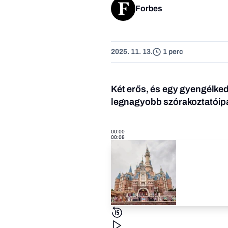
Forbes
2025. 11. 13.
1 perc
Két erős, és egy gyengélkedő
legnagyobb szórakoztatóipar
00:00
00:08