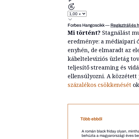
Forbes Hangoscikk
—
Regisztrálj és 
Mi történt?
Stagnálást mu
eredménye: a médiaipari ór
enyhén, de elmaradt az el
kábeltelevíziós üzletág to
teljesítő streaming és vi
ellensúlyozni. A közzétett
százalékos csökkenését
ok
Több ebből
A román black friday olyan, minth
behúzta a magyarországi éves be