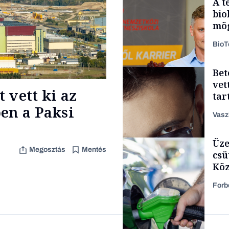
A t
bio
mög
Bio
Bet
Podcast
vet
 vett ki az
tar
zen
en a Paksi
Vasz
Üze
Content Lab HUB
Megosztás
Mentés
csü
Köz
Forb
Forbes-sztori