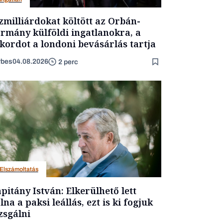
zmilliárdokat költött az Orbán-
rmány külföldi ingatlanokra, a
kordot a londoni bevásárlás tartja
rbes
04.08.2026
2 perc
Elszámoltatás
pitány István: Elkerülhető lett
lna a paksi leállás, ezt is ki fogjuk
zsgálni