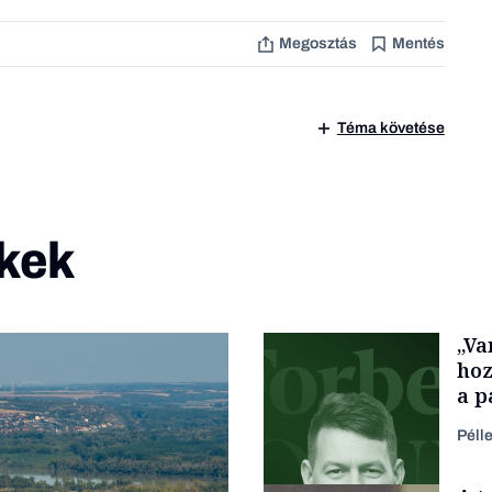
Megosztás
Mentés
Téma követése
kek
„Va
hoz
a p
füg
Péll