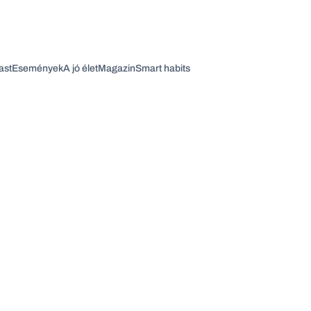
ast
Események
A jó élet
Magazin
Smart habits
Vagy fedezze fel a következő témákat
Üzlet
Pénz
Zöld
Legyél jobb!