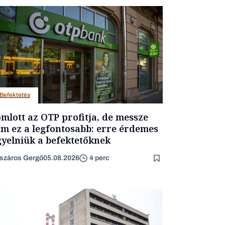
Befektetés
mlott az OTP profitja, de messze
m ez a legfontosabb: erre érdemes
gyelniük a befektetőknek
száros Gergő
05.08.2026
4 perc