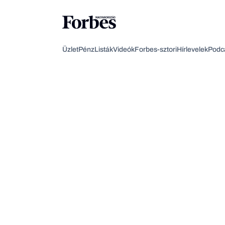
Üzlet
Pénz
Listák
Videók
Forbes-sztori
Hírlevelek
Podc