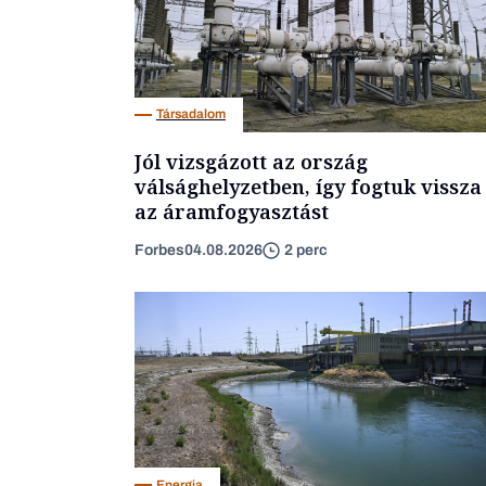
Társadalom
Jól vizsgázott az ország
válsághelyzetben, így fogtuk vissza
az áramfogyasztást
Forbes
04.08.2026
2 perc
Energia