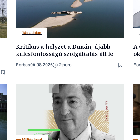
Társadalom
Kritikus a helyzet a Dunán, újabb
A 
kulcsfontosságú szolgáltatás áll le
ok
Forbes
04.08.2026
Fo
2 perc
Milliárdosok