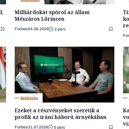
l,
Milliárdokat spórol az állam
Tí
Mészáros Lőrincen
ko
re
Forbes
04.08.2026
2 perc
Fo
Befektetés
Ezeket a részvényeket szeretik a
Ka
profik az iráni háború árnyékában
vo
vi
Forbes
31.07.2026
5 perc