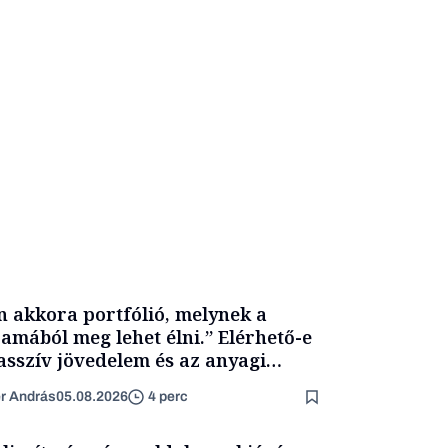
n akkora portfólió, melynek a
amából meg lehet élni.” Elérhető-e
asszív jövedelem és az anyagi
getlenség?
er András
05.08.2026
4 perc