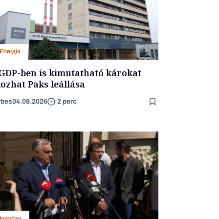
Energia
GDP-ben is kimutatható károkat
ozhat Paks leállása
rbes
04.08.2026
2 perc
Ingatlan