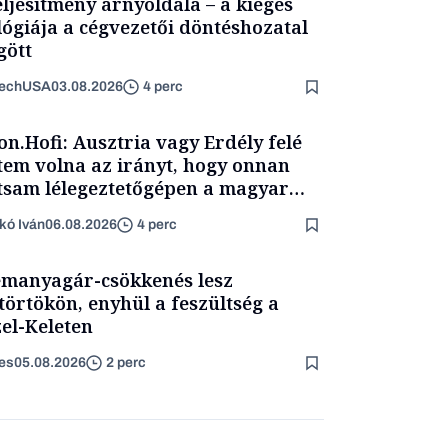
eljesítmény árnyoldala – a kiégés
lógiája a cégvezetői döntéshozatal
ött
TechUSA
03.08.2026
4 perc
on.Hofi: Ausztria vagy Erdély felé
tem volna az irányt, hogy onnan
tsam lélegeztetőgépen a magyar
ét
kó Iván
06.08.2026
4 perc
manyagár-csökkenés lesz
törtökön, enyhül a feszültség a
el-Keleten
es
05.08.2026
2 perc