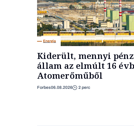
Energia
Kiderült, mennyi pénzt
állam az elmúlt 16 évb
Atomerőműből
Forbes
06.08.2026
2 perc