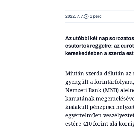
2022. 7. 7.
1 perc
Az utóbbi két nap sorozatos
csütörtök reggelre: az eurót
kereskedésben a szerda esti
Miután szerda délután az 
gyengült a forintárfolyam
Nemzeti Bank (MNB) alelnö
kamatának megemelésével
kialakult pénzpiaci helyze
egyértelműen veszélyezteti
estére 410 forint alá korri