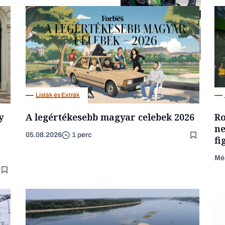
Energia
Listák és Extrák
y
A legértékesebb magyar celebek 2026
Ro
ne
05.08.2026
1 perc
fi
Mé