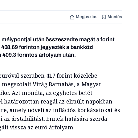
Megosztás
Mentés
 mélypontjai után összeszedte magát a forint
 408,69 forinton jegyezték a bankközi
 409,3 forintos árfolyam után.
euróval szemben 417 forint közelébe
, megszólalt Virág Barnabás, a Magyar
ke. Azt mondta, az egyhetes betét
 határozottan reagál az elmúlt napokban
tre, amely növeli az inflációs kockázatokat és
 az árstabilitást. Ennek hatására szerda
gált vissza az euró árfolyam.