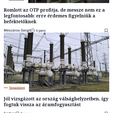
Romlott az OTP profitja, de messze nem ez a
legfontosabb: erre érdemes figyelniük a
befektetőknek
Mészáros Gergő
4 perc
Társadalom
Jól vizsgázott az ország válsághelyzetben, így
fogtuk vissza az áramfogyasztást