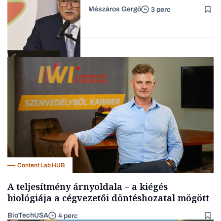
Mészáros Gergő
3 perc
Családi
vállalkozások
Befektetés
Content Lab HUB
A teljesítmény árnyoldala – a kiégés
biológiája a cégvezetői döntéshozatal mögött
BioTechUSA
4 perc