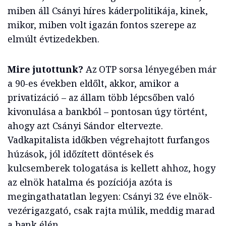
miben áll Csányi híres káderpolitikája, kinek,
mikor, miben volt igazán fontos szerepe az
elmúlt évtizedekben.
Mire jutottunk?
Az OTP sorsa lényegében már
a 90-es években eldőlt, akkor, amikor a
privatizáció – az állam több lépcsőben való
kivonulása a bankból – pontosan úgy történt,
ahogy azt Csányi Sándor eltervezte.
Vadkapitalista időkben végrehajtott furfangos
húzások, jól időzített döntések és
kulcsemberek tologatása is kellett ahhoz, hogy
az elnök hatalma és pozíciója azóta is
megingathatatlan legyen: Csányi 32 éve elnök-
vezérigazgató, csak rajta múlik, meddig marad
a bank élén.