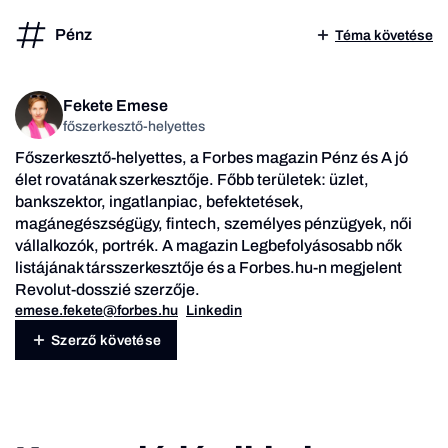
Pénz
Téma követése
Fekete Emese
főszerkesztő-helyettes
Főszerkesztő-helyettes, a Forbes magazin Pénz és A jó
élet rovatának szerkesztője. Főbb területek: üzlet,
bankszektor, ingatlanpiac, befektetések,
magánegészségügy, fintech, személyes pénzügyek, női
vállalkozók, portrék. A magazin Legbefolyásosabb nők
listájának társszerkesztője és a Forbes.hu-n megjelent
Revolut-dosszié szerzője.
emese.fekete@forbes.hu
Linkedin
Szerző követése