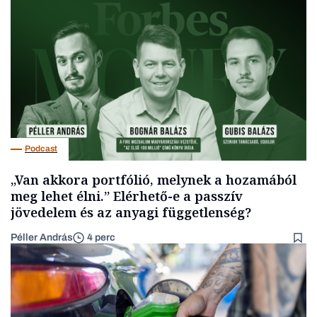
Podcast
„Van akkora portfólió, melynek a hozamából
meg lehet élni.” Elérhető-e a passzív
jövedelem és az anyagi függetlenség?
Péller András
4 perc