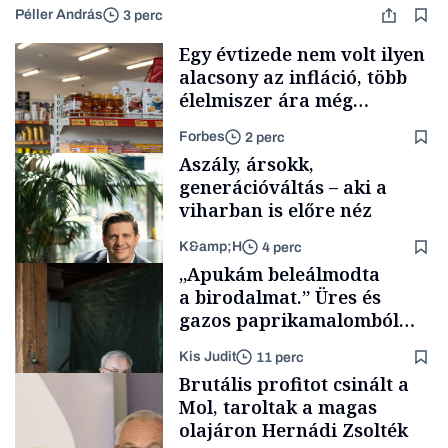
Péller András
3 perc
Egy évtizede nem volt ilyen
alacsony az infláció, több
élelmiszer ára még
rohamosan csökken is
Forbes
2 perc
Aszály, ársokk,
generációváltás – aki a
viharban is előre néz
K&amp;H
4 perc
Makro
„Apukám beleálmodta
a birodalmat.” Üres és
gazos paprikamalomból
lett az igazi családi
Kis Judit
11 perc
fűszersztori
TÁMOGATÓI
Brutális profitot csinált a
TARTALOM
Mol, taroltak a magas
olajáron Hernádi Zsolték