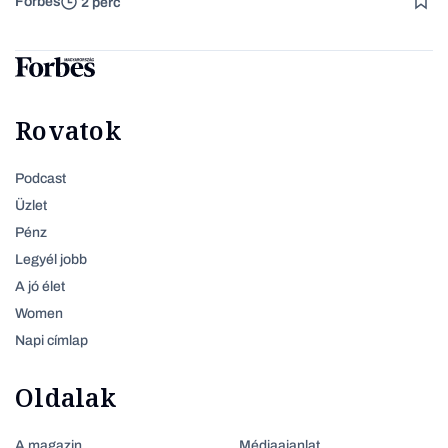
Forbes
2 perc
Rovatok
Podcast
Üzlet
Pénz
Legyél jobb
A jó élet
Women
Napi címlap
Oldalak
A magazin
Médiaajanlat