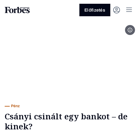
Előfizetés
Fotó
Vagy fedezze fel a következő
témákat
Üzlet
Pénz
Zöld
Legyél jobb!
Pénz
Csányi csinált egy bankot – de
kinek?