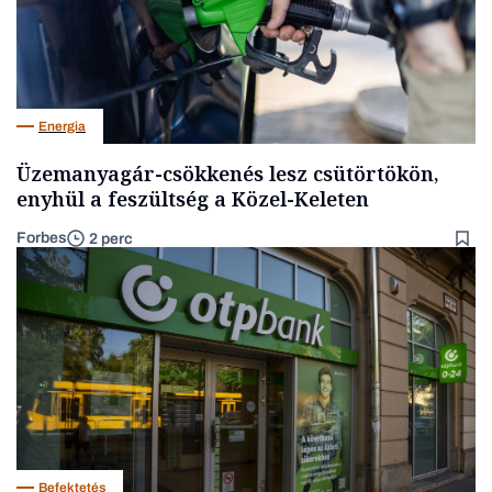
Energia
Üzemanyagár-csökkenés lesz csütörtökön,
enyhül a feszültség a Közel-Keleten
Forbes
2 perc
Befektetés