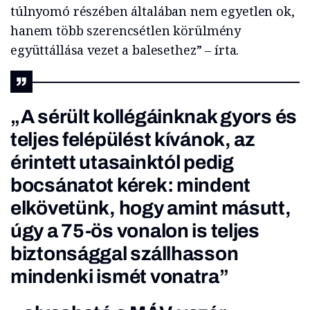
túlnyomó részében általában nem egyetlen ok,
hanem több szerencsétlen körülmény
együttállása vezet a balesethez” – írta.
„A sérült kollégáinknak gyors és
teljes felépülést kívánok, az
érintett utasainktól pedig
bocsánatot kérek: mindent
elkövetünk, hogy amint másutt,
úgy a 75-ös vonalon is teljes
biztonsággal szállhasson
mindenki ismét vonatra”