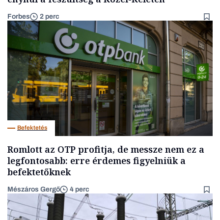
Forbes
2 perc
Befektetés
Romlott az OTP profitja, de messze nem ez a
legfontosabb: erre érdemes figyelniük a
befektetőknek
Mészáros Gergő
4 perc