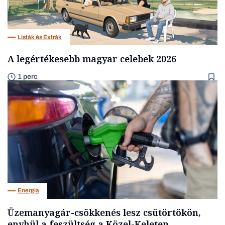
Listák és Extrák
A legértékesebb magyar celebek 2026
1 perc
Energia
Üzemanyagár-csökkenés lesz csütörtökön,
enyhül a feszültség a Közel-Keleten