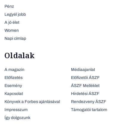
Pénz
Legyél jobb
A jó élet
Women
Napi címlap
Oldalak
A magazin
Médiaajanlat
Előfizetés
Előfizetői ÁSZF
Esemény
ÁSZF Melléklet
Kapcsolat
Hirdetési ÁSZF
Könyvek a Forbes ajánlásával
Rendezveny ÁSZF
Impresszum
Támogatói tartalom
Így dolgozunk