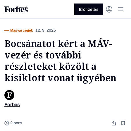
Előfizetés
12. 9. 2025
Magyar cégek
Bocsánatot kért a MÁV-
vezér és további
részleteket közölt a
kisiklott vonat ügyében
Vagy fedezze fel a következő
témákat
Üzlet
Pénz
Zöld
Legyél jobb!
Forbes
Verõce,
2 perc