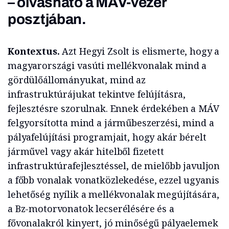
– olvasható a MÁV-vezér
posztjában.
Kontextus.
Azt Hegyi Zsolt is elismerte, hogy a
magyarországi vasúti mellékvonalak mind a
gördülőállományukat, mind az
infrastruktúrájukat tekintve felújításra,
fejlesztésre szorulnak. Ennek érdekében a MÁV
felgyorsította mind a járműbeszerzési, mind a
pályafelújítási programjait, hogy akár bérelt
járművel vagy akár hitelből fizetett
infrastruktúrafejlesztéssel, de mielőbb javuljon
a főbb vonalak vonatközlekedése, ezzel ugyanis
lehetőség nyílik a mellékvonalak megújítására,
a Bz-motorvonatok lecserélésére és a
fővonalakról kinyert, jó minőségű pályaelemek