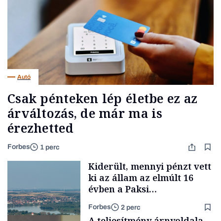
Autó
Csak pénteken lép életbe ez az
árváltozás, de már ma is
érezhetted
Forbes
1 perc
Kiderült, mennyi pénzt vett
ki az állam az elmúlt 16
évben a Paksi
Atomerőműből
Forbes
2 perc
A teljesítmény árnyoldala –