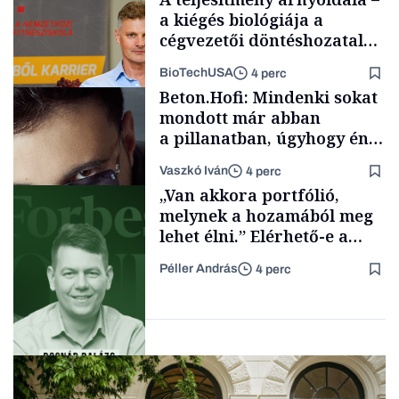
a kiégés biológiája a
cégvezetői döntéshozatal
mögött
BioTechUSA
4 perc
Energia
Beton.Hofi: Mindenki sokat
mondott már abban
a pillanatban, úgyhogy én
a legsarkosabb
Vaszkó Iván
4 perc
gondolataimat akartam
Content Lab HUB
„Van akkora portfólió,
kimondani
melynek a hozamából meg
lehet élni.” Elérhető-e a
passzív jövedelem és az
Péller András
4 perc
anyagi függetlenség?
Forbes-sztori
Podcast