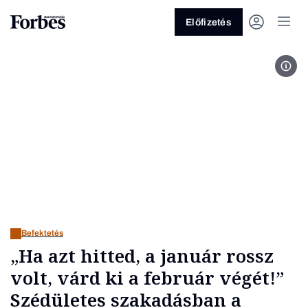
Előfizetés
Fot
Vagy fedezze fel a következő
témákat
Üzlet
Pénz
Zöld
Legyél jobb!
Befektetés
„Ha azt hitted, a január rossz
volt, várd ki a február végét!”
Szédületes szakadásban a