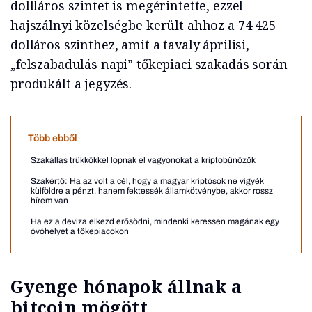
dollláros szintet is megérintette, ezzel
hajszálnyi közelségbe került ahhoz a 74 425
dolláros szinthez, amit a tavaly áprilisi,
„felszabadulás napi” tőkepiaci szakadás során
produkált a jegyzés.
Több ebből
Szakállas trükkökkel lopnak el vagyonokat a kriptobűnözők
Szakértő: Ha az volt a cél, hogy a magyar kriptósok ne vigyék
külföldre a pénzt, hanem fektessék államkötvénybe, akkor rossz
hírem van
Ha ez a deviza elkezd erősödni, mindenki keressen magának egy
óvóhelyet a tőkepiacokon
Gyenge hónapok állnak a
bitcoin mögött