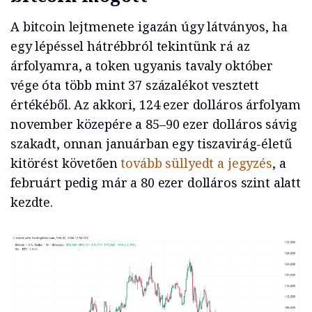
A bitcoin lejtmenete igazán úgy látványos, ha
egy lépéssel hátrébbról tekintünk rá az
árfolyamra, a token ugyanis tavaly október
vége óta több mint 37 százalékot vesztett
értékéből. Az akkori, 124 ezer dolláros árfolyam
november közepére a 85–90 ezer dolláros sávig
szakadt, onnan januárban egy tiszavirág-életű
kitörést követően
tovább süllyedt a jegyzés
, a
februárt pedig már a 80 ezer dolláros szint alatt
kezdte.