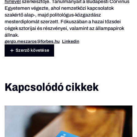
hírlevél
szerkesztője. Tanulmányait a Budapesti Corvinus
Egyetemen végezte, ahol nemzetközi kapcsolatok
szakértő alap-, majd politológus-közgazdász
mesterdiplomát szerzett. Fókuszában a hazai tőzsdei
cégek sztorijai és részvényei, valamint az állampapírok
állnak.
gergo.meszaros@forbes.hu
Linkedin
Szerző követése
Kapcsolódó cikkek