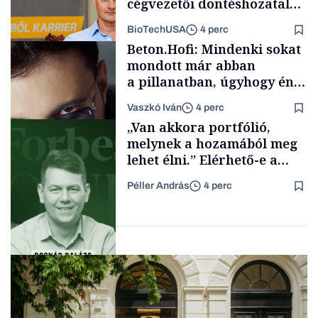
cégvezetői döntéshozatal
mögött
BioTechUSA
4 perc
Energia
Beton.Hofi: Mindenki sokat
mondott már abban
a pillanatban, úgyhogy én
a legsarkosabb
Vaszkó Iván
4 perc
gondolataimat akartam
Content Lab HUB
„Van akkora portfólió,
kimondani
melynek a hozamából meg
lehet élni.” Elérhető-e a
passzív jövedelem és az
Péller András
4 perc
anyagi függetlenség?
Forbes-sztori
Podcast