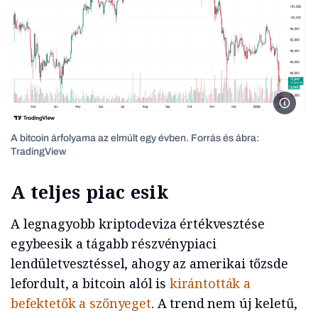
Fotó: T
A bitcoin árfolyama az elmúlt egy évben. Forrás és ábra:
TradingView
A teljes piac esik
A legnagyobb kriptodeviza értékvesztése
egybeesik a tágabb részvénypiaci
lendületvesztéssel, ahogy az amerikai tőzsde
lefordult, a bitcoin alól is
kirántották a
befektetők a szőnyeget
. A trend nem új keletű,