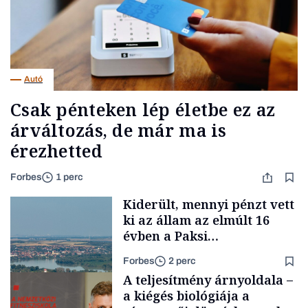
Autó
Csak pénteken lép életbe ez az
árváltozás, de már ma is
érezhetted
Forbes
1 perc
Kiderült, mennyi pénzt vett
ki az állam az elmúlt 16
évben a Paksi
Atomerőműből
Forbes
2 perc
A teljesítmény árnyoldala –
a kiégés biológiája a