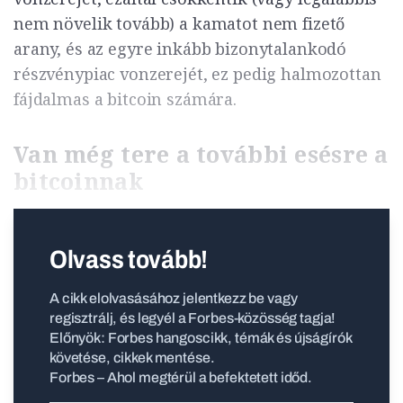
nem növelik tovább) a kamatot nem fizető
arany, és az egyre inkább bizonytalankodó
részvénypiac vonzerejét, ez pedig halmozottan
fájdalmas a bitcoin számára.
Van még tere a további esésre a
bitcoinnak
Olvass tovább!
A cikk elolvasásához jelentkezz be vagy
regisztrálj, és legyél a Forbes-közösség tagja!
Előnyök: Forbes hangoscikk, témák és újságírók
követése, cikkek mentése.
Forbes – Ahol megtérül a befektetett időd.