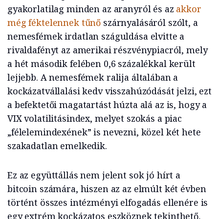
gyakorlatilag minden az aranyról és az
akkor
még féktelennek tűnő
szárnyalásáról szólt, a
nemesfémek irdatlan száguldása elvitte a
rivaldafényt az amerikai részvénypiacról, mely
a hét második felében 0,6 százalékkal került
lejjebb. A nemesfémek ralija általában a
kockázatvállalási kedv visszahúzódását jelzi, ezt
a befektetői magatartást húzta alá az is, hogy a
VIX volatilitásindex, melyet szokás a piac
„félelemindexének” is nevezni, közel két hete
szakadatlan emelkedik.
Ez az együttállás nem jelent sok jó hírt a
bitcoin számára, hiszen az az elmúlt két évben
történt összes intézményi elfogadás ellenére is
egy extrém kockázatos eszköznek tekinthető,