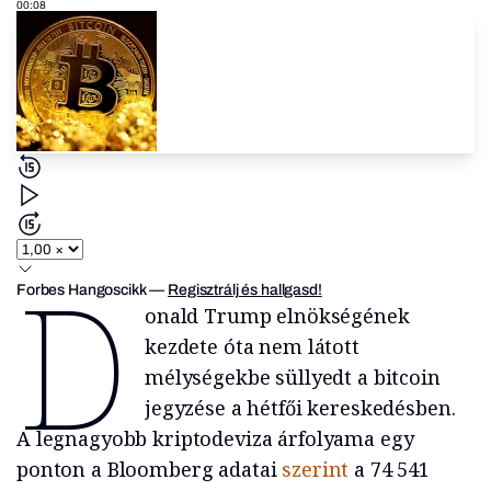
00:08
D
Forbes Hangoscikk
—
Regisztrálj és hallgasd!
onald Trump elnökségének
kezdete óta nem látott
mélységekbe süllyedt a bitcoin
jegyzése a hétfői kereskedésben.
A legnagyobb kriptodeviza árfolyama egy
ponton a Bloomberg adatai
szerint
a 74 541