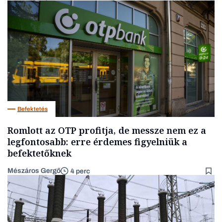
Befektetés
Romlott az OTP profitja, de messze nem ez a
legfontosabb: erre érdemes figyelniük a
befektetőknek
Mészáros Gergő
4 perc