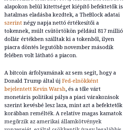
alapokon belül kitettséget kiépítő befektetők is
hatalmas eladásba kezdtek, a TheBlock adatai
szerint
négy napja nettó értékesítői a
tokennek, múlt csütörtökön például 817 millió
dollár értékben szálltak ki a tokenből, ilyen
piacra döntés legutóbb november második
felében volt látható a piacon.
A bitcoin árfolyamának az sem segít, hogy a
Donald Trump által új
Fed-elnökként
bejelentett Kevin Warsh
, és a tőle várt
monetáris politikai pálya a piaci várakozások
szerint kevésbé lesz laza, mint azt a befektetők
korábban remélték. A relatíve magas kamatok
megőrzik az amerikai államkötvények
vonzerejét, ezáltal csökkentik (vagy legalábbis