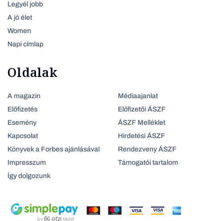
Legyél jobb
A jó élet
Women
Napi címlap
Oldalak
A magazin
Médiaajanlat
Előfizetés
Előfizetői ÁSZF
Esemény
ÁSZF Melléklet
Kapcsolat
Hirdetési ÁSZF
Könyvek a Forbes ajánlásával
Rendezveny ÁSZF
Impresszum
Támogatói tartalom
Így dolgozunk