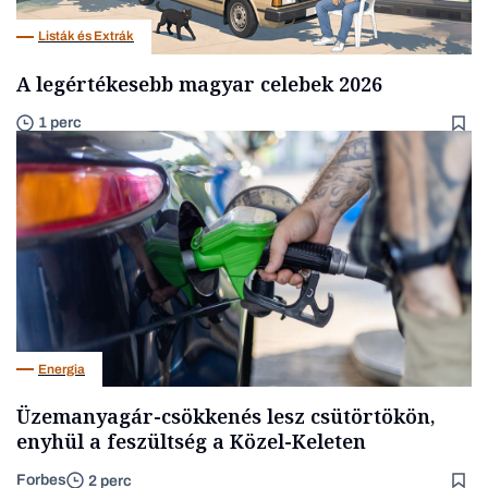
Listák és Extrák
A legértékesebb magyar celebek 2026
1 perc
Energia
Üzemanyagár-csökkenés lesz csütörtökön,
enyhül a feszültség a Közel-Keleten
Forbes
2 perc