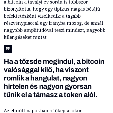
a bitcoin a tavalyi év során is többször
bizonyította, hogy egy tipikus magas bétájú
befektetésként viselkedik: a tágabb
részvénypiaccal egy irányba mozog, de annál
nagyobb amplitúdóval teszi mindezt, nagyobb
kilengéseket mutat.
Ha a tőzsde megindul, a bitcoin
valósággal kilő, ha viszont
romlik a hangulat, nagyon
hirtelen és nagyon gyorsan
tűnik el a támasz a token alól.
Az elmúlt napokban a tőkepiacokon