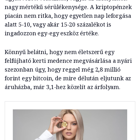
nagy mértékű sérülékenysége. A kriptopénzek
piacán nem ritka, hogy egyetlen nap leforgása
alatt 5-10, vagy akár 15-20 százalékot is
ingadozzon egy-egy eszköz értéke.
Könnyű belátni, hogy nem életszerű egy
felfújható kerti medence megvásárlása a nyári
szezonban úgy, hogy reggel még 2,8 millió
forint egy bitcoin, de mire délután eljutunk az
áruházba, már 3,1-hez közelít az árfolyam.