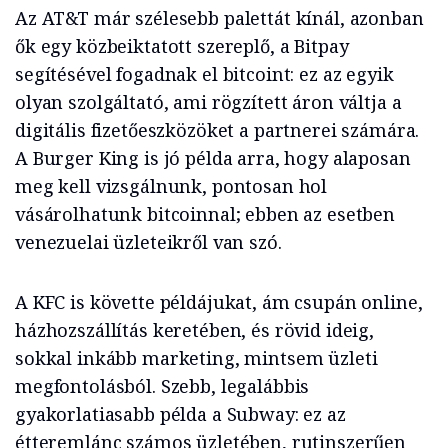
Az AT&T már szélesebb palettát kínál, azonban
ők egy közbeiktatott szereplő, a Bitpay
segítésével fogadnak el bitcoint: ez az egyik
olyan szolgáltató, ami rögzített áron váltja a
digitális fizetőeszközöket a partnerei számára.
A Burger King is jó példa arra, hogy alaposan
meg kell vizsgálnunk, pontosan hol
vásárolhatunk bitcoinnal; ebben az esetben
venezuelai üzleteikről van szó.
A KFC is követte példájukat, ám csupán online,
házhozszállítás keretében, és rövid ideig,
sokkal inkább marketing, mintsem üzleti
megfontolásból. Szebb, legalábbis
gyakorlatiasabb példa a Subway: ez az
étteremlánc számos üzletében, rutinszerűen