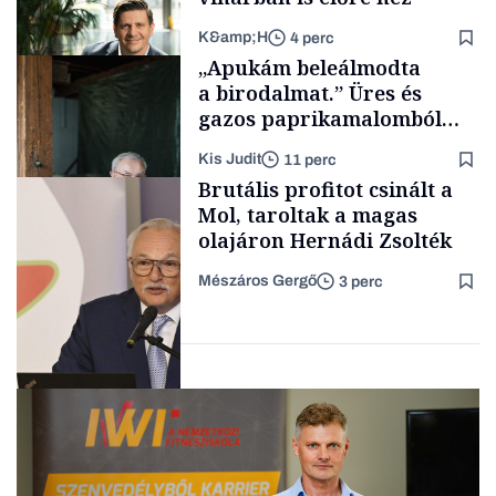
K&amp;H
4 perc
Makro
„Apukám beleálmodta
a birodalmat.” Üres és
gazos paprikamalomból
lett az igazi családi
Kis Judit
11 perc
fűszersztori
TÁMOGATÓI
Brutális profitot csinált a
TARTALOM
Mol, taroltak a magas
olajáron Hernádi Zsolték
Mészáros Gergő
3 perc
Családi
vállalkozások
Befektetés