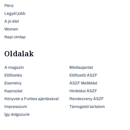
Pénz
Legyél jobb
A jó élet
Women
Napi címlap
Oldalak
A magazin
Médiaajanlat
Előfizetés
Előfizetői ÁSZF
Esemény
ÁSZF Melléklet
Kapcsolat
Hirdetési ÁSZF
Könyvek a Forbes ajánlásával
Rendezveny ÁSZF
Impresszum
Támogatói tartalom
Így dolgozunk