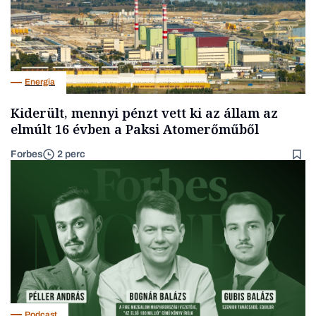
Energia
Kiderült, mennyi pénzt vett ki az állam az
elmúlt 16 évben a Paksi Atomerőműből
Forbes
2 perc
Podcast