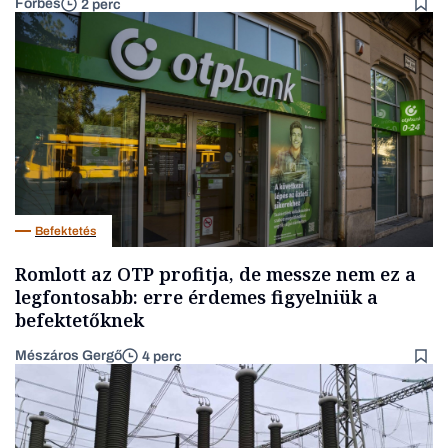
Forbes
2 perc
Befektetés
Romlott az OTP profitja, de messze nem ez a
legfontosabb: erre érdemes figyelniük a
befektetőknek
Mészáros Gergő
4 perc