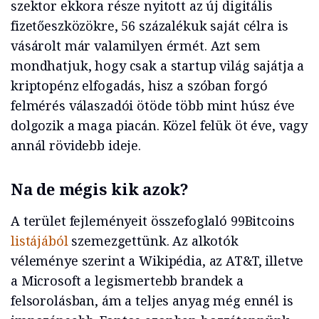
szektor ekkora része nyitott az új digitális
fizetőeszközökre, 56 százalékuk saját célra is
vásárolt már valamilyen érmét. Azt sem
mondhatjuk, hogy csak a startup világ sajátja a
kriptopénz elfogadás, hisz a szóban forgó
felmérés válaszadói ötöde több mint húsz éve
dolgozik a maga piacán. Közel felük öt éve, vagy
annál rövidebb ideje.
Na de mégis kik azok?
A terület fejleményeit összefoglaló 99Bitcoins
listájából
szemezgettünk. Az alkotók
véleménye szerint a Wikipédia, az AT&T, illetve
a Microsoft a legismertebb brandek a
felsorolásban, ám a teljes anyag még ennél is