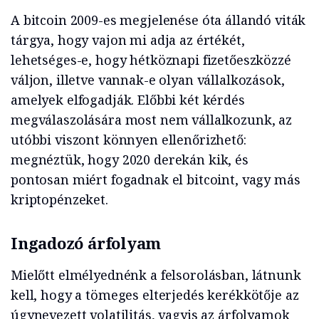
A bitcoin 2009-es megjelenése óta állandó viták
tárgya, hogy vajon mi adja az értékét,
lehetséges-e, hogy hétköznapi fizetőeszközzé
váljon, illetve vannak-e olyan vállalkozások,
amelyek elfogadják. Előbbi két kérdés
megválaszolására most nem vállalkozunk, az
utóbbi viszont könnyen ellenőrizhető:
megnéztük, hogy 2020 derekán kik, és
pontosan miért fogadnak el bitcoint, vagy más
kriptopénzeket.
Ingadozó árfolyam
Mielőtt elmélyednénk a felsorolásban, látnunk
kell, hogy a tömeges elterjedés kerékkötője az
úgynevezett volatilitás, vagyis az árfolyamok