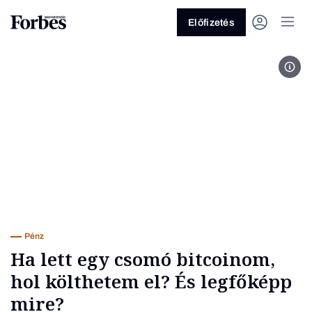
Előfizetés
krip
Vagy fedezze fel a következő
témákat
Üzlet
Pénz
Zöld
Legyél jobb!
Pénz
Ha lett egy csomó bitcoinom,
hol költhetem el? És legfőképp
mire?