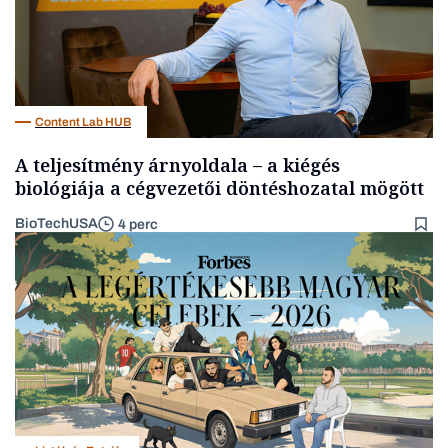
Content Lab HUB
A teljesítmény árnyoldala – a kiégés
biológiája a cégvezetői döntéshozatal mögött
BioTechUSA
4 perc