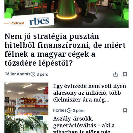
Podcast
Nem jó stratégia pusztán
hitelből finanszírozni, de miért
félnek a magyar cégek a
tőzsdére lépéstől?
Péller András
3 perc
Egy évtizede nem volt ilyen
alacsony az infláció, több
élelmiszer ára még
rohamosan csökken is
Forbes
2 perc
Aszály, ársokk,
generációváltás – aki a
viharban is előre néz