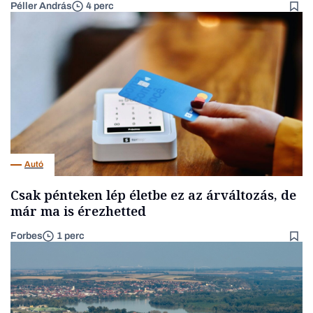
Péller András
4 perc
Autó
Csak pénteken lép életbe ez az árváltozás, de
már ma is érezhetted
Forbes
1 perc