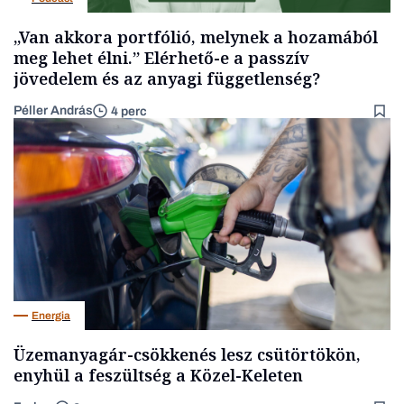
„Van akkora portfólió, melynek a hozamából
meg lehet élni.” Elérhető-e a passzív
jövedelem és az anyagi függetlenség?
Péller András
4 perc
Energia
Üzemanyagár-csökkenés lesz csütörtökön,
enyhül a feszültség a Közel-Keleten