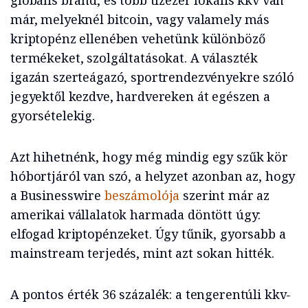
globális brand, és több tízezer lokális kkv van
már, melyeknél bitcoin, vagy valamely más
kriptopénz ellenében vehetünk különböző
termékeket, szolgáltatásokat. A választék
igazán szerteágazó, sportrendezvényekre szóló
jegyektől kezdve, hardvereken át egészen a
gyorsételekig.
Azt hihetnénk, hogy még mindig egy szűk kör
hóbortjáról van szó, a helyzet azonban az, hogy
a Businesswire
beszámolója
szerint már az
amerikai vállalatok harmada döntött úgy:
elfogad kriptopénzeket. Úgy tűnik, gyorsabb a
mainstream terjedés, mint azt sokan hitték.
A pontos érték 36 százalék: a tengerentúli kkv-