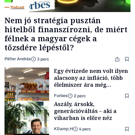
Podcast
Nem jó stratégia pusztán
hitelből finanszírozni, de miért
félnek a magyar cégek a
tőzsdére lépéstől?
Péller András
3 perc
Egy évtizede nem volt ilyen
alacsony az infláció, több
élelmiszer ára még
rohamosan csökken is
Forbes
2 perc
Aszály, ársokk,
generációváltás – aki a
viharban is előre néz
K&amp;H
4 perc
Makro