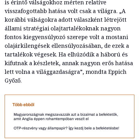
is érintő válságokhoz mérten relatíve
visszafogottabb hatása volt csak a világra. „A
korábbi válságokra adott válaszként létrejött
állami stratégiai olajtartalékoknak nagyon
fontos kiegyensúlyozó szerepe volt a mostani
olajárkilengések ellensúlyozásában, de ezek a
tartalékok végesek. Ha elhúzódik a háború és
kifutnak a készletek, annak nagyon erős hatása
lett volna a világgazdaságra”, mondta Eppich
Győző.
Több ebből
Magyarországnak megszavazzák azt a bizalmat a befektetők,
amit Anglia éppen rohamtempóban veszít el
OTP-részvény vagy állampapír? Így kezdj bele a befektetésbe!