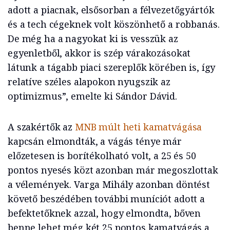
adott a piacnak, elsősorban a félvezetőgyártók
és a tech cégeknek volt köszönhető a robbanás.
De még ha a nagyokat ki is vesszük az
egyenletből, akkor is szép várakozásokat
látunk a tágabb piaci szereplők körében is, így
relatíve széles alapokon nyugszik az
optimizmus”, emelte ki Sándor Dávid.
A szakértők az
MNB múlt heti kamatvágása
kapcsán elmondták, a vágás ténye már
előzetesen is borítékolható volt, a 25 és 50
pontos nyesés közt azonban már megoszlottak
a vélemények. Varga Mihály azonban döntést
követő beszédében további muníciót adott a
befektetőknek azzal, hogy elmondta, bőven
benne lehet még két 25 pontos kamatvágás a