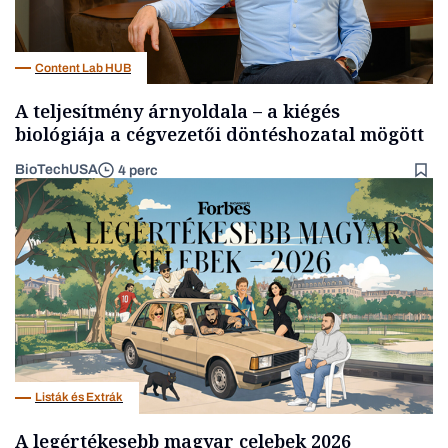
Content Lab HUB
A teljesítmény árnyoldala – a kiégés
biológiája a cégvezetői döntéshozatal mögött
BioTechUSA
4 perc
Listák és Extrák
A legértékesebb magyar celebek 2026