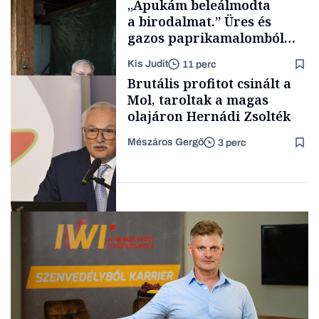
„Apukám beleálmodta
a birodalmat.” Üres és
gazos paprikamalomból
lett az igazi családi
Kis Judit
11 perc
fűszersztori
TÁMOGATÓI
Brutális profitot csinált a
TARTALOM
Mol, taroltak a magas
olajáron Hernádi Zsolték
Mészáros Gergő
3 perc
Családi
vállalkozások
Befektetés