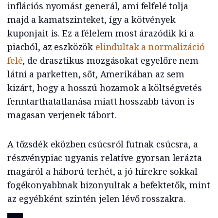
inflációs nyomást generál, ami felfelé tolja
majd a kamatszinteket, így a kötvények
kuponjait is. Ez a félelem most árazódik ki a
piacból, az eszközök
elindultak a normalizáció
felé
, de drasztikus mozgásokat egyelőre nem
látni a parketten, sőt, Amerikában az sem
kizárt, hogy a hosszú hozamok a költségvetés
fenntarthatatlanása miatt hosszabb távon is
magasan verjenek tábort.
A tőzsdék eközben csúcsról futnak csúcsra, a
részvénypiac ugyanis relatíve gyorsan lerázta
magáról a háború terhét, a jó hírekre sokkal
fogékonyabbnak bizonyultak a befektetők, mint
az egyébként szintén jelen lévő rosszakra.