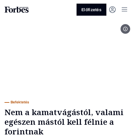
Előfizetés
Forr
Vagy fedezze fel a következő
témákat
Üzlet
Pénz
Zöld
Legyél jobb!
Befektetés
Nem a kamatvágástól, valami
egészen mástól kell félnie a
forintnak