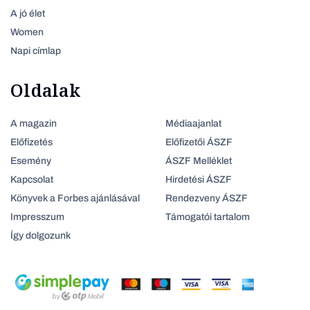
A jó élet
Women
Napi címlap
Oldalak
A magazin
Médiaajanlat
Előfizetés
Előfizetői ÁSZF
Esemény
ÁSZF Melléklet
Kapcsolat
Hirdetési ÁSZF
Könyvek a Forbes ajánlásával
Rendezveny ÁSZF
Impresszum
Támogatói tartalom
Így dolgozunk