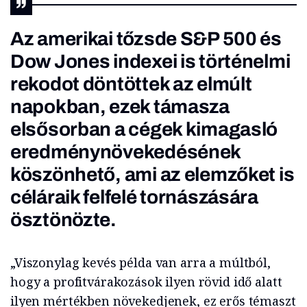
Az amerikai tőzsde S&P 500 és
Dow Jones indexei is történelmi
rekodot döntöttek az elmúlt
napokban, ezek támasza
elsősorban a cégek kimagasló
eredménynövekedésének
köszönhető, ami az elemzőket is
céláraik felfelé tornászására
ösztönözte.
„Viszonylag kevés példa van arra a múltból,
hogy a profitvárakozások ilyen rövid idő alatt
ilyen mértékben növekedjenek, ez erős témaszt