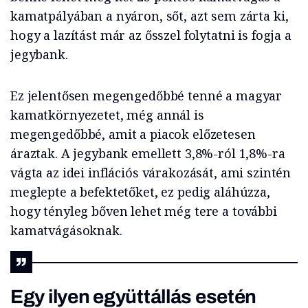
kamatpályában a nyáron, sőt, azt sem zárta ki,
hogy a lazítást már az ősszel folytatni is fogja a
jegybank.
Ez jelentősen megengedőbbé tenné a magyar
kamatkörnyezetet, még annál is
megengedőbbé, amit a piacok előzetesen
áraztak. A jegybank emellett 3,8%-ról 1,8%-ra
vágta az idei inflációs várakozását, ami szintén
meglepte a befektetőket, ez pedig aláhúzza,
hogy tényleg bőven lehet még tere a további
kamatvágásoknak.
Egy ilyen együttállás esetén