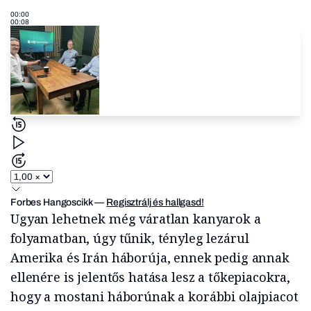
00:00
00:08
Forbes Hangoscikk
—
Regisztrálj és hallgasd!
Ugyan lehetnek még váratlan kanyarok a
folyamatban, úgy tűnik, tényleg lezárul
Amerika és Irán háborúja, ennek pedig annak
ellenére is jelentős hatása lesz a tőkepiacokra,
hogy a mostani háborúnak a korábbi olajpiacot