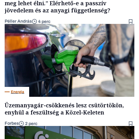
meg lehet élni.” Elérhető-e a passzív
jövedelem és az anyagi függetlenség?
Péller András
4 perc
Energia
Üzemanyagár-csökkenés lesz csütörtökön,
enyhül a feszültség a Közel-Keleten
Forbes
2 perc