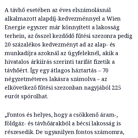
A távhő esetében az éves elszámolásnál
alkalmazott alapdíj-kedvezménnyel a Wien
Energie egyszer már könnyített a lakosság
terhein, az ősszel kezdődő fűtési szezonra pedig
20 százalékos kedvezményt ad az alap- és
munkadíjra azoknál az ügyfeleknél, akik a
hivatalos árkiírás szerinti tarifát fizetik a
távhőért. Így egy átlagos háztartás – 70
négyzetméteres lakásra számolva – az
elkövetkező fűtési szezonban nagyjából 225
eurót spórolhat.
„Fontos és helyes, hogy a csökkenő áram-,
földgáz- és távhőárakból a bécsi lakosság is
részesedik. De ugyanilyen fontos számomra,