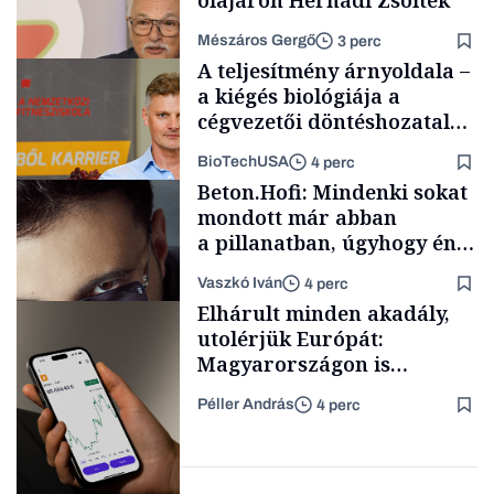
olajáron Hernádi Zsolték
Mészáros Gergő
3 perc
A teljesítmény árnyoldala –
a kiégés biológiája a
cégvezetői döntéshozatal
mögött
BioTechUSA
4 perc
Befektetés
Beton.Hofi: Mindenki sokat
mondott már abban
a pillanatban, úgyhogy én
a legsarkosabb
Vaszkó Iván
4 perc
gondolataimat akartam
Content Lab HUB
Elhárult minden akadály,
kimondani
utolérjük Európát:
Magyarországon is
elindítja
Péller András
4 perc
kriptoszolgáltatását az
Forbes-sztori
egyik legnépszerűbb
fintech