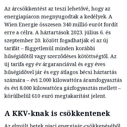
Az árcsökkentést az teszi lehetővé, hogy az
energiapiacon megnyugodtak a kedélyek. A
Wien Energie összesen 340 millió eurót fordít
erre a célra. A háztartások 2023. július 6. és
szeptember 20. között fogadhatják el az új
tarifát – függetlenül minden korábbi
hűségidőtől vagy szerződéses kötöttségtől. Az
új tarifa egy év árgaranciával és egy éves
hűségidővel jár és egy átlagos bécsi háztartás
számára – évi 2.000 kilowattóra áramfogyasztás
és évi 8.000 kilowattóra gázfogyasztás mellett –
körülbelül 610 euró megtakarítást jelent.
A KKV-knak is csökkentenek
Az elmúlt hetek piaci energiaár-csökkenéséből