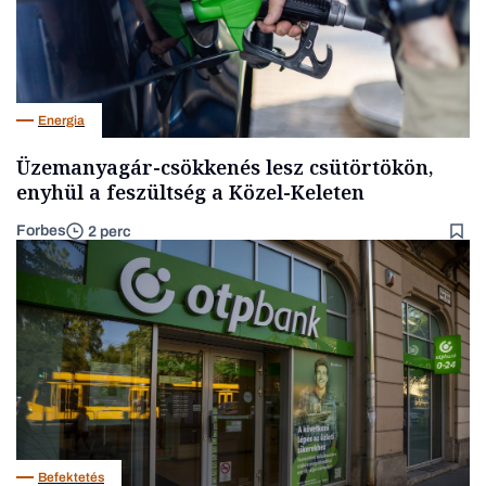
Energia
Üzemanyagár-csökkenés lesz csütörtökön,
enyhül a feszültség a Közel-Keleten
Forbes
2 perc
Befektetés