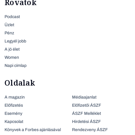
Rovatok
Podcast
Üzlet
Pénz
Legyél jobb
A jó élet
Women
Napi címlap
Oldalak
A magazin
Médiaajanlat
Előfizetés
Előfizetői ÁSZF
Esemény
ÁSZF Melléklet
Kapcsolat
Hirdetési ÁSZF
Könyvek a Forbes ajánlásával
Rendezveny ÁSZF