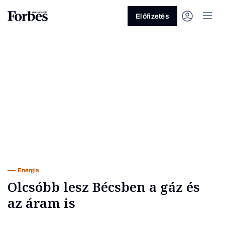
Előfizetés
Vagy fedezze fel a következő
témákat
Üzlet
Pénz
Zöld
Legyél jobb!
Energia
Olcsóbb lesz Bécsben a gáz és
az áram is