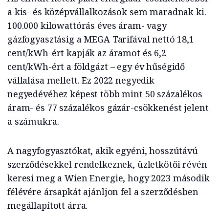
a kis- és középvállalkozások sem maradnak ki.
100.000 kilowattórás éves áram- vagy
gázfogyasztásig a MEGA Tarifával nettó 18,1
cent/kWh-ért kapják az áramot és 6,2
cent/kWh-ért a földgázt – egy év hűségidő
vállalása mellett. Ez 2022 negyedik
negyedévéhez képest több mint 50 százalékos
áram- és 77 százalékos gázár-csökkenést jelent
a számukra.
A nagyfogyasztókat, akik egyéni, hosszútávú
szerződésekkel rendelkeznek, üzletkötői révén
keresi meg a Wien Energie, hogy 2023 második
félévére ársapkát ajánljon fel a szerződésben
megállapított árra.