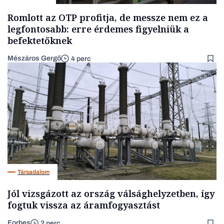
Romlott az OTP profitja, de messze nem ez a
legfontosabb: erre érdemes figyelniük a
befektetőknek
Mészáros Gergő
4 perc
Társadalom
Jól vizsgázott az ország válsághelyzetben, így
fogtuk vissza az áramfogyasztást
Forbes
2 perc