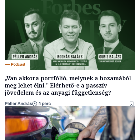
Podcast
„Van akkora portfólió, melynek a hozamából
meg lehet élni.” Elérhető-e a passzív
jövedelem és az anyagi függetlenség?
Péller András
4 perc