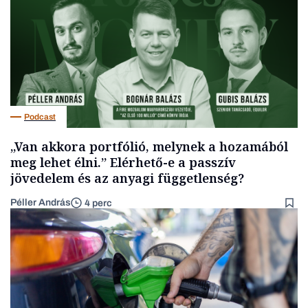
Podcast
„Van akkora portfólió, melynek a hozamából
meg lehet élni.” Elérhető-e a passzív
jövedelem és az anyagi függetlenség?
Péller András
4 perc