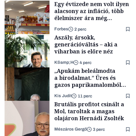
Egy évtizede nem volt ilyen
alacsony az infláció, több
élelmiszer ára még
rohamosan csökken is
Forbes
2 perc
Aszály, ársokk,
generációváltás – aki a
viharban is előre néz
K&amp;H
4 perc
Makro
„Apukám beleálmodta
a birodalmat.” Üres és
gazos paprikamalomból
lett az igazi családi
Kis Judit
11 perc
fűszersztori
TÁMOGATÓI
Brutális profitot csinált a
TARTALOM
Mol, taroltak a magas
olajáron Hernádi Zsolték
Mészáros Gergő
3 perc
Családi