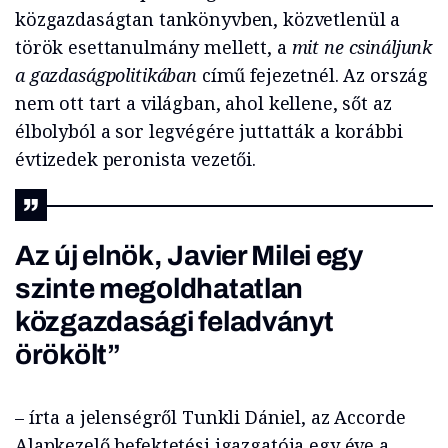
közgazdaságtan tankönyvben, közvetlenül a
török esettanulmány mellett, a
mit ne csináljunk
a gazdaságpolitikában
című fejezetnél. Az ország
nem ott tart a világban, ahol kellene, sőt az
élbolyból a sor legvégére juttatták a korábbi
évtizedek peronista vezetői.
Az új elnök, Javier Milei egy
szinte megoldhatatlan
közgazdasági feladványt
örökölt”
– írta a jelenségről Tunkli Dániel, az Accorde
Alapkezelő befektetési igazgatója egy éve a