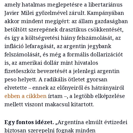
amely hatalmas meglepetésre a libertariánus
Javier Milei győzelmével zárult. Kampányában
akkor mindent megígért: az állam gazdaságban
betöltött szerepének drasztikus csökkentését,
és így a költségvetési hiány felszámolását, az
infláció lefaragását, az argentin jegybank
felszámolását, és még a formális dollarizációt
is, az amerikai dollár mint hivatalos
fizetőeszköz bevezetését a jelenlegi argentin
peso helyett. A radikális ötletet gyorsan
elvetette – ennek az előnyeiről és hátrányairól
ebben a cikkben
írtam –, a legtöbb elképzelése
mellett viszont makacsul kitartott.
Egy fontos idézet.
„Argentína elmúlt évtizedei
biztosan szerepelni fognak minden