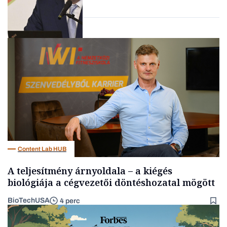
vállalkozások
Befektetés
Content Lab HUB
A teljesítmény árnyoldala – a kiégés
biológiája a cégvezetői döntéshozatal mögött
BioTechUSA
4 perc