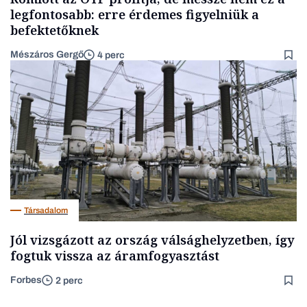
legfontosabb: erre érdemes figyelniük a
befektetőknek
Mészáros Gergő
4 perc
Társadalom
Jól vizsgázott az ország válsághelyzetben, így
fogtuk vissza az áramfogyasztást
Forbes
2 perc