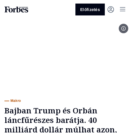
Előfizetés
Fotó
Vagy fedezze fel a következő
témákat
Üzlet
Pénz
Zöld
Legyél jobb!
Makro
Bajban Trump és Orbán
láncfűrészes barátja. 40
milliárd dollár múlhat azon,