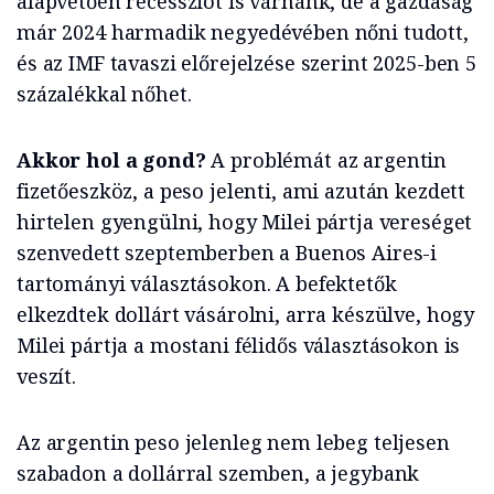
alapvetően recessziót is várnánk, de a gazdaság
már 2024 harmadik negyedévében nőni tudott,
és az IMF tavaszi előrejelzése szerint 2025-ben 5
százalékkal nőhet.
Akkor hol a gond?
A problémát az argentin
fizetőeszköz, a peso jelenti, ami azután kezdett
hirtelen gyengülni, hogy Milei pártja vereséget
szenvedett szeptemberben a Buenos Aires-i
tartományi választásokon. A befektetők
elkezdtek dollárt vásárolni, arra készülve, hogy
Milei pártja a mostani félidős választásokon is
veszít.
Az argentin peso jelenleg nem lebeg teljesen
szabadon a dollárral szemben, a jegybank