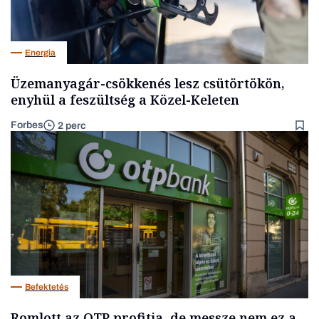
Energia
Üzemanyagár-csökkenés lesz csütörtökön,
enyhül a feszültség a Közel-Keleten
Forbes
2 perc
Befektetés
Romlott az OTP profitja, de messze nem ez a