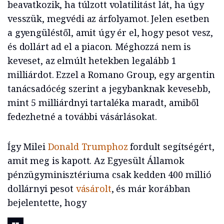
beavatkozik, ha túlzott volatilitást lát, ha úgy
vesszük, megvédi az árfolyamot. Jelen esetben
a gyengüléstől, amit úgy ér el, hogy pesot vesz,
és dollárt ad el a piacon. Méghozzá nem is
keveset, az elmúlt hetekben legalább 1
milliárdot. Ezzel a Romano Group, egy argentin
tanácsadócég szerint a jegybanknak kevesebb,
mint 5 milliárdnyi tartaléka maradt, amiből
fedezhetné a további vásárlásokat.
Így Milei
Donald Trumphoz
fordult segítségért,
amit meg is kapott. Az Egyesült Államok
pénzügyminisztériuma csak kedden 400 millió
dollárnyi pesot
vásárolt
, és már korábban
bejelentette, hogy