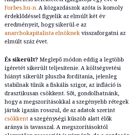
Forbes.hu-n.
A közgazdászok azóta is komoly
érdeklődéssel figyelik az elmúlt két év
eredményeit, hogy sikerül-e az
anarchokapitalista elnöknek
visszaforgatni az
elmúlt száz évet.
És sikerült?
Meglepő módon eddig a legtöbb
ígéretét sikerült teljesítenie. A költségvetési
hiányt sikerült pluszba fordítania, jelenleg
stabilnak tűnik a fiskális szigor, az infláció is
drasztikusan csökkent. Sőt, gondolhatnánk,
hogy a megszorításokkal a szegényebb rétegek
jártak igazán rosszul, de az adatok szerint
csökkent
a szegénységi küszöb alatt élők
aránya is tavasszal. A megszorításoktól