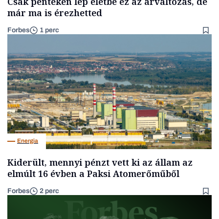
Csak pénteken lép életbe ez az árváltozás, de
már ma is érezhetted
Forbes
1 perc
Energia
Kiderült, mennyi pénzt vett ki az állam az
elmúlt 16 évben a Paksi Atomerőműből
Forbes
2 perc