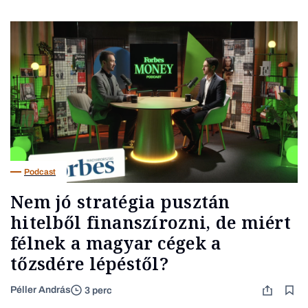
Podcast
Nem jó stratégia pusztán
hitelből finanszírozni, de miért
félnek a magyar cégek a
tőzsdére lépéstől?
Péller András
3 perc