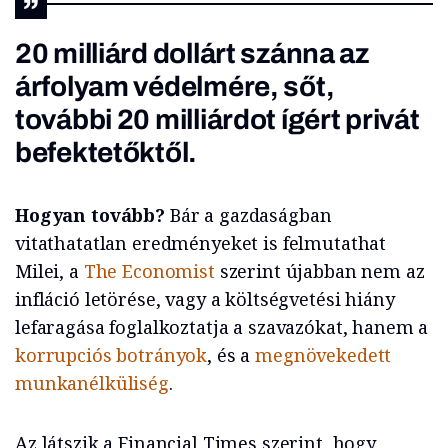
20 milliárd dollárt szánna az
árfolyam védelmére, sőt,
további 20 milliárdot ígért privát
befektetőktől.
Hogyan tovább?
Bár a gazdaságban
vitathatatlan eredményeket is felmutathat
Milei, a
The Economist
szerint újabban nem az
infláció letörése, vagy a költségvetési hiány
lefaragása foglalkoztatja a szavazókat, hanem a
korrupciós botrányok
, és a
megnövekedett
munkanélküliség
.
Az látszik a Financial Times szerint, hogy