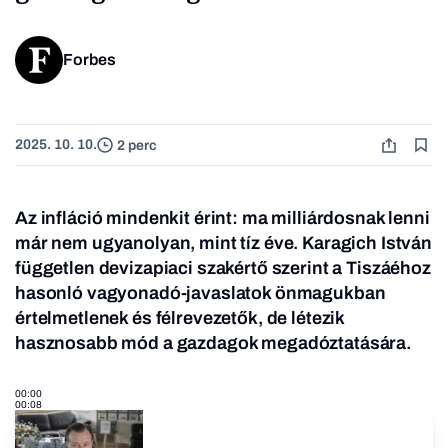
Forbes
2025. 10. 10.
2 perc
Az infláció mindenkit érint: ma milliárdosnak lenni
már nem ugyanolyan, mint tíz éve. Karagich István
független devizapiaci szakértő szerint a Tiszáéhoz
hasonló vagyonadó-javaslatok önmagukban
értelmetlenek és félrevezetők, de létezik
hasznosabb mód a gazdagok megadóztatására.
00:00
00:08