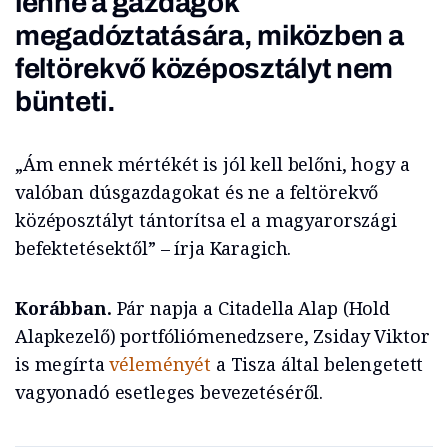
lenne a gazdagok
megadóztatására, miközben a
feltörekvő középosztályt nem
bünteti.
„Ám ennek mértékét is jól kell belőni, hogy a
valóban dúsgazdagokat és ne a feltörekvő
középosztályt tántorítsa el a magyarországi
befektetésektől” – írja Karagich.
Korábban.
Pár napja a Citadella Alap (Hold
Alapkezelő) portfóliómenedzsere, Zsiday Viktor
is megírta
véleményét
a Tisza által belengetett
vagyonadó esetleges bevezetéséről.