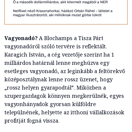
Ő a második dollármilliárdos, akit kitermelt magából a NER
Netflixet néző Krasznahorkai, hádázó Orbán Ráhel – látlelet a
magyar illusztrátortól, aki millióknak mutat görbe tükröt
Vagyonadó?
A Blochamps a Tisza Párt
vagyonadóról szóló tervére is reflektált.
Karagich István, a cég vezetője szerint ha 1
milliárdos határnál lenne meghúzva egy
esetleges vagyonadó, az leginkább a feltörekvő
középosztálynak lenne rossz üzenet, hogy
„rossz helyen gyarapodtál”. Miközben a
szupergazdagok könnyen megkerülnék, egyes
vagyonhányadok gyorsan külföldre
települnének, helyette az itthoni vállalkozások
profitját fogná vissza.