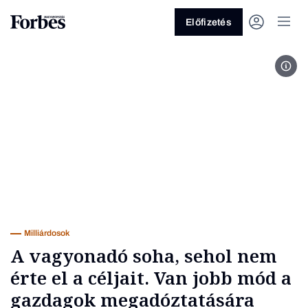
Előfizetés
Kara
Vagy fedezze fel a következő
témákat
Üzlet
Pénz
Zöld
Legyél jobb!
Milliárdosok
A vagyonadó soha, sehol nem
érte el a céljait. Van jobb mód a
gazdagok megadóztatására