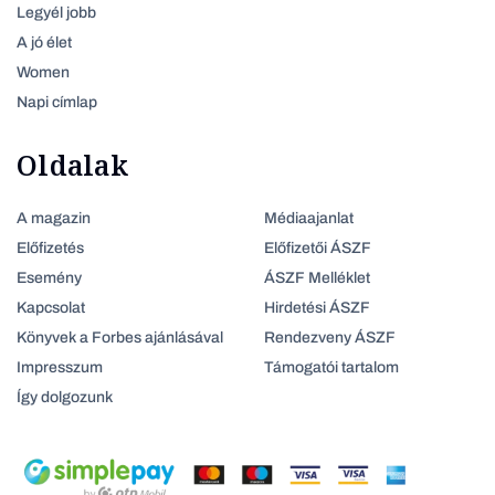
Legyél jobb
A jó élet
Women
Napi címlap
Oldalak
A magazin
Médiaajanlat
Előfizetés
Előfizetői ÁSZF
Esemény
ÁSZF Melléklet
Kapcsolat
Hirdetési ÁSZF
Könyvek a Forbes ajánlásával
Rendezveny ÁSZF
Impresszum
Támogatói tartalom
Így dolgozunk