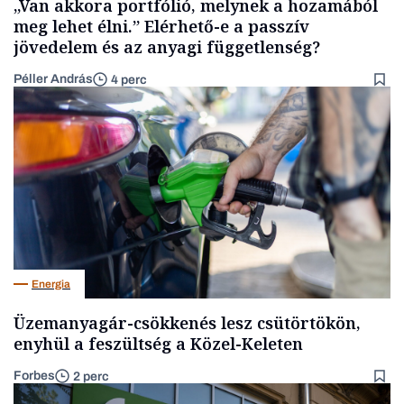
„Van akkora portfólió, melynek a hozamából
meg lehet élni.” Elérhető-e a passzív
jövedelem és az anyagi függetlenség?
Péller András
4 perc
Energia
Üzemanyagár-csökkenés lesz csütörtökön,
enyhül a feszültség a Közel-Keleten
Forbes
2 perc