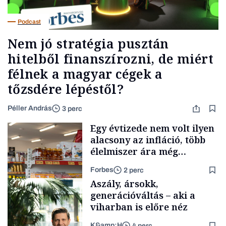
Podcast
Nem jó stratégia pusztán
hitelből finanszírozni, de miért
félnek a magyar cégek a
tőzsdére lépéstől?
Péller András
3 perc
Egy évtizede nem volt ilyen
alacsony az infláció, több
élelmiszer ára még
rohamosan csökken is
Forbes
2 perc
Aszály, ársokk,
generációváltás – aki a
viharban is előre néz
K&amp;H
4 perc