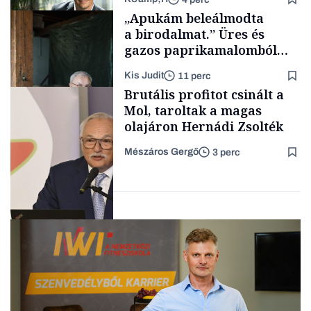
Makro
„Apukám beleálmodta
a birodalmat.” Üres és
gazos paprikamalomból
lett az igazi családi
Kis Judit
11 perc
fűszersztori
TÁMOGATÓI
Brutális profitot csinált a
TARTALOM
Mol, taroltak a magas
olajáron Hernádi Zsolték
Mészáros Gergő
3 perc
Családi
vállalkozások
Befektetés