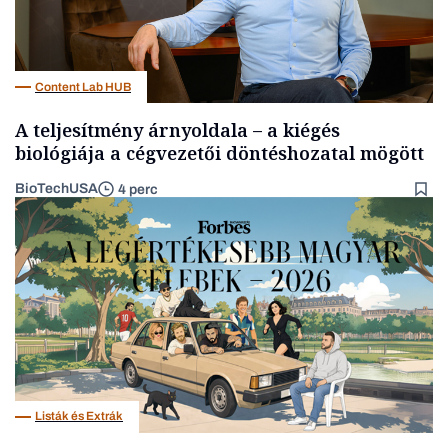
Content Lab HUB
A teljesítmény árnyoldala – a kiégés
biológiája a cégvezetői döntéshozatal mögött
BioTechUSA
4 perc
Listák és Extrák