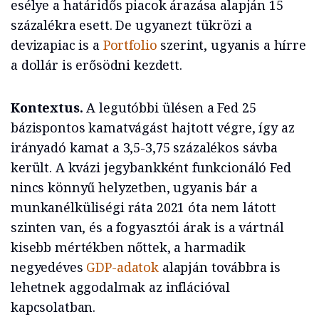
esélye a határidős piacok árazása alapján 15
százalékra esett. De ugyanezt tükrözi a
devizapiac is a
Portfolio
szerint, ugyanis a hírre
a dollár is erősödni kezdett.
Kontextus.
A legutóbbi ülésen a Fed 25
bázispontos kamatvágást hajtott végre, így az
irányadó kamat a 3,5-3,75 százalékos sávba
került. A kvázi jegybankként funkcionáló Fed
nincs könnyű helyzetben, ugyanis bár a
munkanélküliségi ráta 2021 óta nem látott
szinten van, és a fogyasztói árak is a vártnál
kisebb mértékben nőttek, a harmadik
negyedéves
GDP-adatok
alapján továbbra is
lehetnek aggodalmak az inflációval
kapcsolatban.