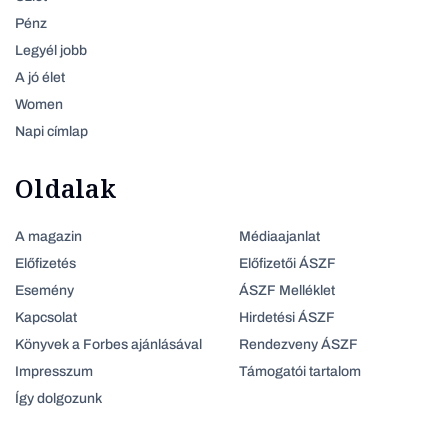
Pénz
Legyél jobb
A jó élet
Women
Napi címlap
Oldalak
A magazin
Médiaajanlat
Előfizetés
Előfizetői ÁSZF
Esemény
ÁSZF Melléklet
Kapcsolat
Hirdetési ÁSZF
Könyvek a Forbes ajánlásával
Rendezveny ÁSZF
Impresszum
Támogatói tartalom
Így dolgozunk