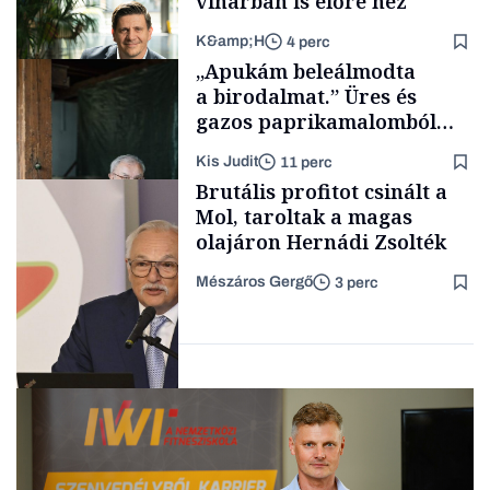
viharban is előre néz
K&amp;H
4 perc
Makro
„Apukám beleálmodta
a birodalmat.” Üres és
gazos paprikamalomból
lett az igazi családi
Kis Judit
11 perc
fűszersztori
TÁMOGATÓI
Brutális profitot csinált a
TARTALOM
Mol, taroltak a magas
olajáron Hernádi Zsolték
Mészáros Gergő
3 perc
Családi
vállalkozások
Befektetés