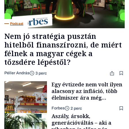
Podcast
Nem jó stratégia pusztán
hitelből finanszírozni, de miért
félnek a magyar cégek a
tőzsdére lépéstől?
Péller András
3 perc
Egy évtizede nem volt ilyen
alacsony az infláció, több
élelmiszer ára még
rohamosan csökken is
Forbes
2 perc
Aszály, ársokk,
generációváltás – aki a