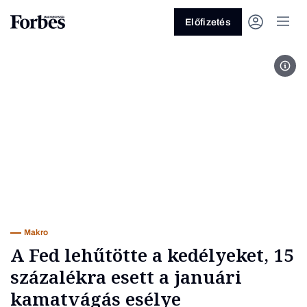
Előfizetés
Fede
Vagy fedezze fel a következő
témákat
Üzlet
Pénz
Zöld
Legyél jobb!
Makro
A Fed lehűtötte a kedélyeket, 15
százalékra esett a januári
kamatvágás esélye