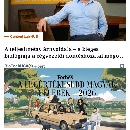
Content Lab HUB
A teljesítmény árnyoldala – a kiégés
biológiája a cégvezetői döntéshozatal mögött
BioTechUSA
4 perc