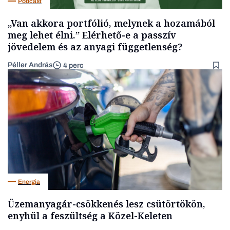
Podcast
„Van akkora portfólió, melynek a hozamából
meg lehet élni.” Elérhető-e a passzív
jövedelem és az anyagi függetlenség?
Péller András
4 perc
Energia
Üzemanyagár-csökkenés lesz csütörtökön,
enyhül a feszültség a Közel-Keleten