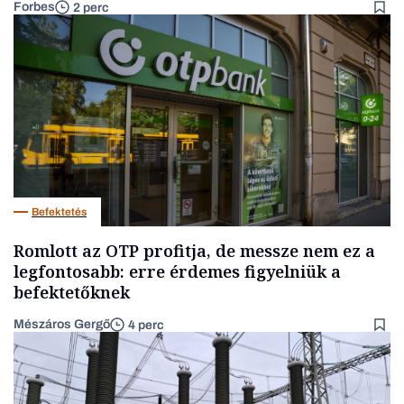
Forbes
2 perc
Befektetés
Romlott az OTP profitja, de messze nem ez a
legfontosabb: erre érdemes figyelniük a
befektetőknek
Mészáros Gergő
4 perc