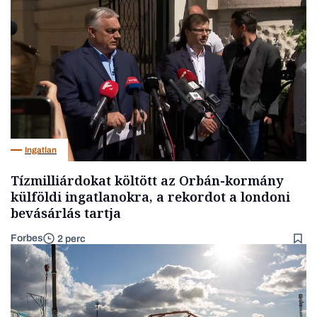
Ingatlan
Tízmilliárdokat költött az Orbán-kormány
külföldi ingatlanokra, a rekordot a londoni
bevásárlás tartja
Forbes
2 perc