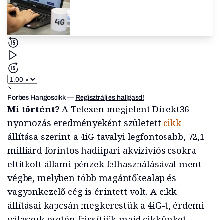
Forbes Hangoscikk
—
Regisztrálj és hallgasd!
Mi történt?
A Telexen megjelent Direkt36-
nyomozás eredményeként született
cikk
állítása szerint a 4iG tavalyi legfontosabb, 72,1
milliárd forintos hadiipari akvizíviós csokra
eltitkolt állami pénzek felhasználásával ment
végbe, melyben több magántőkealap és
vagyonkezelő cég is érintett volt. A cikk
állításai kapcsán megkerestük a 4iG-t, érdemi
válaszuk esetén frissítjük majd cikkünket.