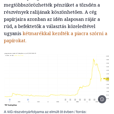
megtöbbszörözhették pénzüket a tőzsdén a
részvények ralijának köszönhetően. A cég
papírjaira azonban az idén alaposan rájár a
rúd, a befektetők a választás közeledtével
ugyanis
kétmarékkal kezdték a piacra szórni a
papírokat.
Tradin
A 4iG részvényárfolyama az elmúlt öt évben / forrás: