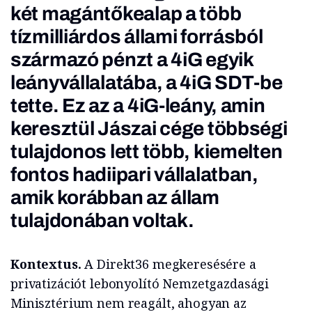
két magántőkealap a több
tízmilliárdos állami forrásból
származó pénzt a 4iG egyik
leányvállalatába, a 4iG SDT-be
tette. Ez az a 4iG-leány, amin
keresztül
Jászai cége többségi
tulajdonos lett több, kiemelten
fontos hadiipari vállalatban
,
amik korábban az állam
tulajdonában voltak.
Kontextus.
A Direkt36 megkeresésére a
privatizációt lebonyolító Nemzetgazdasági
Minisztérium nem reagált, ahogyan az