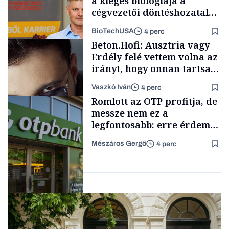
a kiégés biológiája a
cégvezetői döntéshozatal
mögött
BioTechUSA
4 perc
Energia
Beton.Hofi: Ausztria vagy
Erdély felé vettem volna az
irányt, hogy onnan tartsam
lélegeztetőgépen a magyar
Vaszkó Iván
4 perc
zenét
Content Lab HUB
Romlott az OTP profitja, de
messze nem ez a
legfontosabb: erre érdemes
figyelniük a befektetőknek
Mészáros Gergő
4 perc
Forbes-sztori
Befektetés