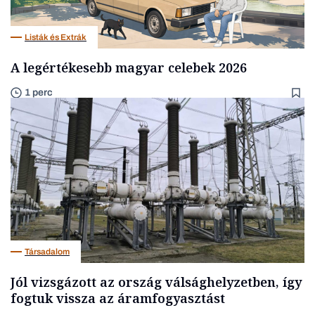
Listák és Extrák
A legértékesebb magyar celebek 2026
1 perc
Társadalom
Jól vizsgázott az ország válsághelyzetben, így
fogtuk vissza az áramfogyasztást