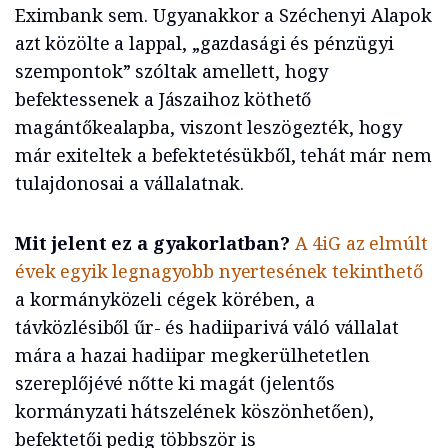
Eximbank sem. Ugyanakkor a Széchenyi Alapok
azt közölte a lappal, „gazdasági és pénzügyi
szempontok” szóltak amellett, hogy
befektessenek a Jászaihoz köthető
magántőkealapba, viszont leszögezték, hogy
már exiteltek a befektetésükből, tehát már nem
tulajdonosai a vállalatnak.
Mit jelent ez a gyakorlatban?
A 4iG az elmúlt
évek egyik legnagyobb nyertesének tekinthető
a kormányközeli cégek körében, a
távközlésiből űr- és hadiiparivá váló vállalat
mára a hazai hadiipar megkerülhetetlen
szereplőjévé nőtte ki magát (jelentős
kormányzati hátszelének köszönhetően),
befektetői pedig többször is