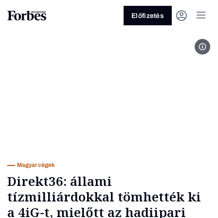
Előfizetés
Fotó
Vagy fedezze fel a következő
témákat
Üzlet
Pénz
Zöld
Legyél jobb!
Magyar cégek
Direkt36: állami
tízmilliárdokkal tömhették ki
a 4iG-t, mielőtt az hadiipari