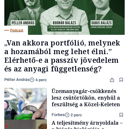
Podcast
„Van akkora portfólió, melynek
a hozamából meg lehet élni.”
Elérhető-e a passzív jövedelem
és az anyagi függetlenség?
Péller András
4 perc
Üzemanyagár-csökkenés
lesz csütörtökön, enyhül a
feszültség a Közel-Keleten
Forbes
2 perc
A teljesítmény árnyoldala –