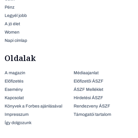
Pénz
Legyél jobb
A jó élet
Women
Napi címlap
Oldalak
A magazin
Médiaajanlat
Előfizetés
Előfizetői ÁSZF
Esemény
ÁSZF Melléklet
Kapcsolat
Hirdetési ÁSZF
Könyvek a Forbes ajánlásával
Rendezveny ÁSZF
Impresszum
Támogatói tartalom
Így dolgozunk