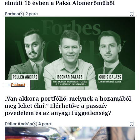
elmúlt 16 évben a Paksi Atomerőműből
Forbes
2 perc
Podcast
„Van akkora portfólió, melynek a hozamából
meg lehet élni.” Elérhető-e a passzív
jövedelem és az anyagi függetlenség?
Péller András
4 perc