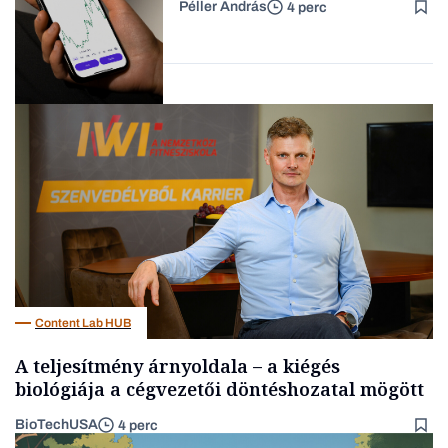
Péller András
4 perc
kriptoszolgáltatását az
Forbes-sztori
egyik legnépszerűbb
fintech
Fintech
Content Lab HUB
A teljesítmény árnyoldala – a kiégés
biológiája a cégvezetői döntéshozatal mögött
BioTechUSA
4 perc