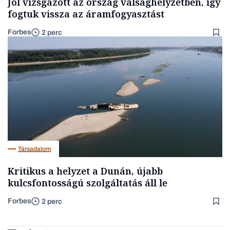
Jól vizsgázott az ország válsághelyzetben, így
fogtuk vissza az áramfogyasztást
Forbes
2 perc
Társadalom
Kritikus a helyzet a Dunán, újabb
kulcsfontosságú szolgáltatás áll le
Forbes
2 perc