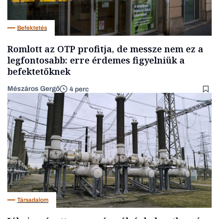
Befektetés
Romlott az OTP profitja, de messze nem ez a
legfontosabb: erre érdemes figyelniük a
befektetőknek
Mészáros Gergő
4 perc
Társadalom