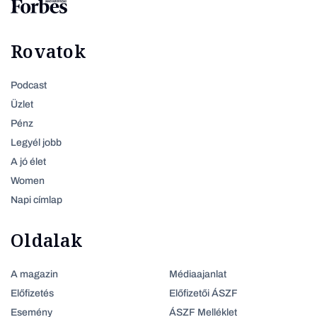
Rovatok
Podcast
Üzlet
Pénz
Legyél jobb
A jó élet
Women
Napi címlap
Oldalak
A magazin
Médiaajanlat
Előfizetés
Előfizetői ÁSZF
Esemény
ÁSZF Melléklet