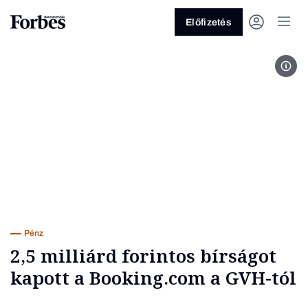
Előfizetés
ricc
Vagy fedezze fel a következő
témákat
Üzlet
Pénz
Zöld
Legyél jobb!
Pénz
2,5 milliárd forintos bírságot
kapott a Booking.com a GVH-tól