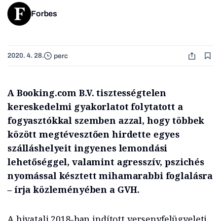
Forbes
2020. 4. 28.
perc
A Booking.com B.V. tisztességtelen
kereskedelmi gyakorlatot folytatott a
fogyasztókkal szemben azzal, hogy többek
között megtévesztően hirdette egyes
szálláshelyeit ingyenes lemondási
lehetőséggel, valamint agresszív, pszichés
nyomással késztett mihamarabbi foglalásra
– írja közleményében a GVH.
A hivatali 2018-ban indított versenyfelügyeleti