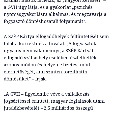
szállást mások is nézik, az „nagyon keresett” –
a GVH úgy látja, ez a gyakorlat „pszichés
nyomásgyakorlásra alkalmas, és megzavarja a
fogyasztó döntéshozatali folyamatát”.
A SZÉP Kártya elfogadóhelyek feltüntetését sem
találta korrektnek a hivatal. „A fogyasztók
ugyanis nem valamennyi, a SZÉP Kártyát
elfogadó szálláshely esetében észlelhették
azonos módon és helyen e fizetési mód
elérhetőségét, ami szintén torzíthatta
döntésüket” – írják.
„A GVH – figyelembe véve a vállalkozás
jogsértéssel érintett, magyar foglalások utáni
jutalékbevételét – 2,5 milliárdos összegű