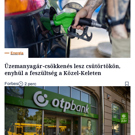
Energia
Üzemanyagár-csökkenés lesz csütörtökön,
enyhül a feszültség a Közel-Keleten
Forbes
2 perc