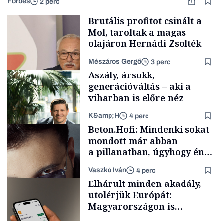
Forbes
2 perc
Brutális profitot csinált a
Mol, taroltak a magas
olajáron Hernádi Zsolték
Mészáros Gergő
3 perc
Aszály, ársokk,
generációváltás – aki a
viharban is előre néz
K&amp;H
4 perc
Befektetés
Beton.Hofi: Mindenki sokat
mondott már abban
a pillanatban, úgyhogy én
a legsarkosabb
Vaszkó Iván
4 perc
gondolataimat akartam
TÁMOGATÓI
Elhárult minden akadály,
TARTALOM
kimondani
utolérjük Európát:
Magyarországon is
elindítja