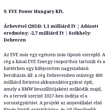
9. EVE Power Hungary Kft.
Árbevétel (2024): 1,1 milliárd Ft | Adózott
eredmény: -2,7 milliárd Ft | Székhely:
Debrecen
Az EVE már egy egészen más típusú szereplő. A
cég a kínai EVE Energy csoporthoz tartozik és a
háttérben egy kifejezetten nagyszabású
beruházás áll: a cég Debrecenben mintegy 400
milliárd forintos akkumulátorgyárat épít,
amely a BMW beszállítójaként működik majd,
és a tervek szerint 2027-ben indítja el a
sorozatgyártást. A projekt az anyavállalat első
Kínán kívüli gyártóbázisa, és jól illeszkedik