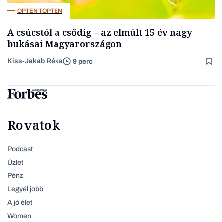
OPTEN TOPTEN
A csúcstól a csődig – az elmúlt 15 év nagy
bukásai Magyarországon
Kiss-Jakab Réka
9 perc
Rovatok
Podcast
Üzlet
Pénz
Legyél jobb
A jó élet
Women