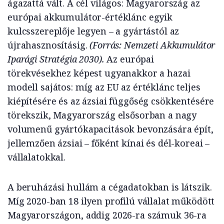
ágazattá vált. A cél világos: Magyarország az
európai akkumulátor-értéklánc egyik
kulcsszereplője legyen – a gyártástól az
újrahasznosításig.
(Forrás: Nemzeti Akkumulátor
Iparági Stratégia 2030).
Az európai
törekvésekhez képest ugyanakkor a hazai
modell sajátos: míg az EU az értéklánc teljes
kiépítésére és az ázsiai függőség csökkentésére
törekszik, Magyarország elsősorban a nagy
volumenű gyártókapacitások bevonzására épít,
jellemzően ázsiai – főként kínai és dél-koreai –
vállalatokkal.
A beruházási hullám a cégadatokban is látszik.
Míg 2020-ban 18 ilyen profilú vállalat működött
Magyarországon, addig 2026-ra számuk 36-ra