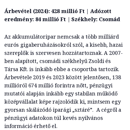
Árbevétel (2024): 428 millió Ft | Adózott
eredmény: 84 millió Ft | Székhely: Csomád
Az akkumulátoripar nemcsak a több milliárd
eurós gigaberuházásokról szól, a kisebb, hazai
szereplők is szervesen hozzátartoznak. A 2007-
ben alapított, csomádi székhelyű Zsoldi és
Társa Kft. is inkább ebbe a csoportba tartozik.
Árbevétele 2019 és 2023 között jelentősen, 138
millióról 674 millió forintra nőtt, pénzügyi
mutatói alapján inkább egy stabilan működő
középvállalat képe rajzolódik ki, mintsem egy
gyorsan skálázódó iparági „sztáré”. A cégről a
pénzügyi adatokon túl kevés nyilvános
információ érhető el.