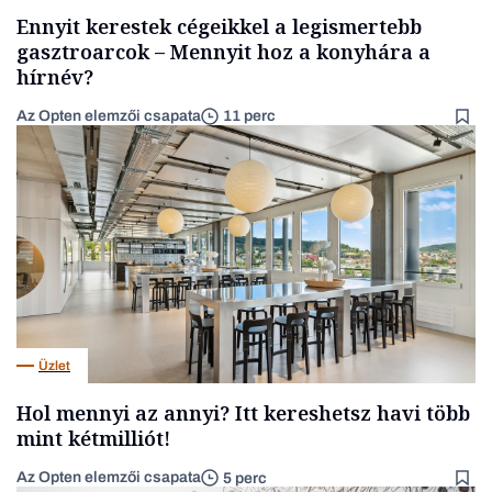
Ennyit kerestek cégeikkel a legismertebb
gasztroarcok – Mennyit hoz a konyhára a
hírnév?
Az Opten elemzői csapata
11 perc
Üzlet
Hol mennyi az annyi? Itt kereshetsz havi több
mint kétmilliót!
Az Opten elemzői csapata
5 perc