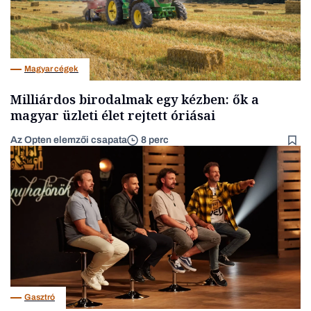
Magyar cégek
Milliárdos birodalmak egy kézben: ők a
magyar üzleti élet rejtett óriásai
Az Opten elemzői csapata
8 perc
Gasztró