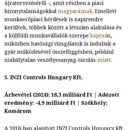
újratervezéséről –, amit részben a piaci
bizonytalanságokkal
magyaráznak
. Emellett
munkaerőpiaci kérdések is napirendre
kerültek, többek között a létszám alakulása és
a külföldi munkavállalók szerepe
kapcsá
n,
miközben hatósági vizsgálatok is indultak a
gyár működésével összefüggésben, például
szabálytalan veszélyesanyag-tárolás
miatt
.
5. INZI Controls Hungary Kft.
Árbevétel (2024): 18,3 milliárd Ft | Adózott
eredmény: -4,9 milliárd Ft | Székhely:
Komárom
A 2018-ban alapított INZI Controls Hungary Kft.