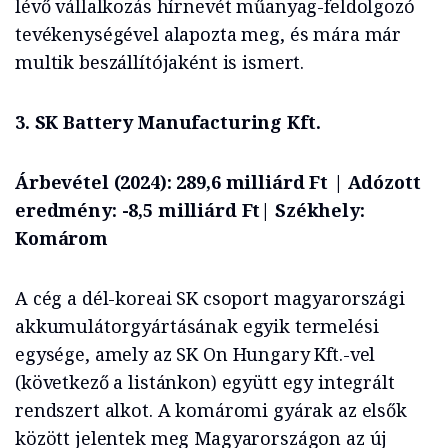
lévő vállalkozás hírnevét műanyag-feldolgozó
tevékenységével alapozta meg, és mára már
multik beszállítójaként is ismert.
3. SK Battery Manufacturing Kft.
Árbevétel (2024): 289,6 milliárd Ft | Adózott
eredmény: -8,5 milliárd Ft| Székhely:
Komárom
A cég a dél-koreai SK csoport magyarországi
akkumulátorgyártásának egyik termelési
egysége, amely az SK On Hungary Kft.-vel
(következő a listánkon) együtt egy integrált
rendszert alkot. A komáromi gyárak az elsők
között jelentek meg Magyarországon az új