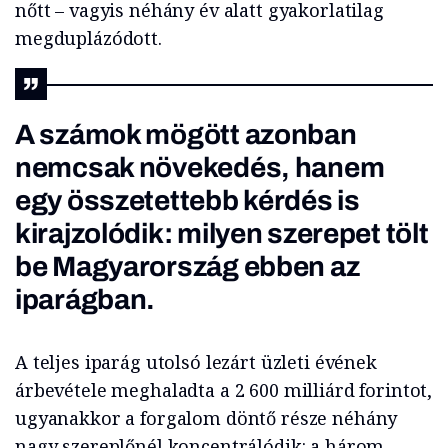
nőtt – vagyis néhány év alatt gyakorlatilag
megduplázódott.
A számok mögött azonban
nemcsak növekedés, hanem
egy összetettebb kérdés is
kirajzolódik: milyen szerepet tölt
be Magyarország ebben az
iparágban.
A teljes iparág utolsó lezárt üzleti évének
árbevétele meghaladta a 2 600 milliárd forintot,
ugyanakkor a forgalom döntő része néhány
nagy szereplőnél koncentrálódik: a három