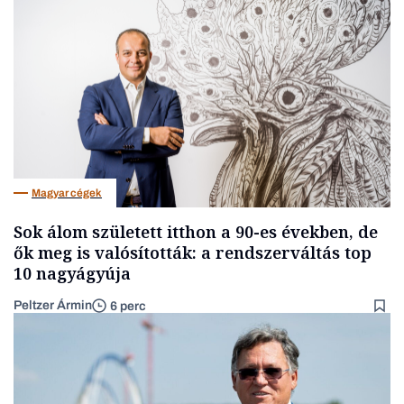
Magyar cégek
Sok álom született itthon a 90-es években, de
ők meg is valósították: a rendszerváltás top
10 nagyágyúja
Peltzer Ármin
6 perc