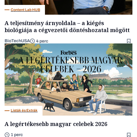
Content Lab HUB
A teljesítmény árnyoldala – a kiégés
biológiája a cégvezetői döntéshozatal mögött
BioTechUSA
4 perc
Listák és Extrák
A legértékesebb magyar celebek 2026
1 perc