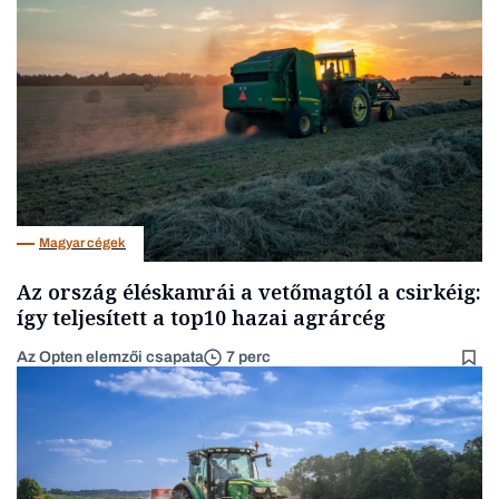
Magyar cégek
Az ország éléskamrái a vetőmagtól a csirkéig:
így teljesített a top10 hazai agrárcég
Az Opten elemzői csapata
7 perc