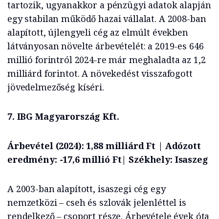
tartozik, ugyanakkor a pénzügyi adatok alapján
egy stabilan működő hazai vállalat. A 2008-ban
alapított, újlengyeli cég az elmúlt években
látványosan növelte árbevételét: a 2019-es 646
millió forintról 2024-re már meghaladta az 1,2
milliárd forintot. A növekedést visszafogott
jövedelmezőség kíséri.
7. IBG Magyarország Kft.
Árbevétel (2024): 1,88 milliárd Ft | Adózott
eredmény: -17,6 millió Ft| Székhely: Isaszeg
A 2003-ban alapított, isaszegi cég egy
nemzetközi – cseh és szlovák jelenléttel is
rendelkező – csoport része. Árbevétele évek óta