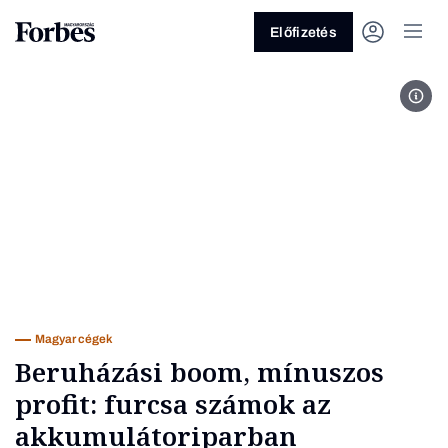
Előfizetés
MTI/
Vagy fedezze fel a következő
témákat
Üzlet
Pénz
Zöld
Legyél jobb!
Magyar cégek
Beruházási boom, mínuszos
profit: furcsa számok az
akkumulátoriparban