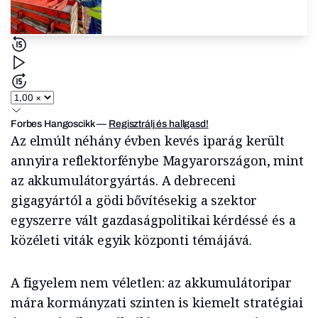
Forbes Hangoscikk
—
Regisztrálj és hallgasd!
Az elmúlt néhány évben kevés iparág került
annyira reflektorfénybe Magyarországon, mint
az akkumulátorgyártás. A debreceni
gigagyártól a gödi bővítésekig a szektor
egyszerre vált gazdaságpolitikai kérdéssé és a
közéleti viták egyik központi témájává.
A figyelem nem véletlen: az akkumulátoripar
mára kormányzati szinten is kiemelt stratégiai