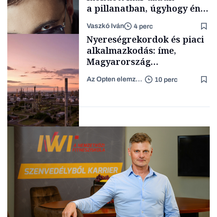
a pillanatban, úgyhogy én
a legsarkosabb
Vaszkó Iván
4 perc
gondolataimat akartam
TÁMOGATÓI
Nyereségrekordok és piaci
TARTALOM
kimondani
alkalmazkodás: íme,
Magyarország
profitkirályai
Az Opten elemzői csapata
10 perc
Forbes-sztori
Magyar cégek