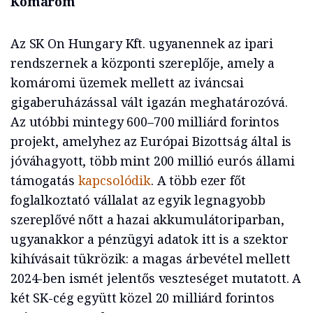
Komárom
Az SK On Hungary Kft. ugyanennek az ipari
rendszernek a központi szereplője, amely a
komáromi üzemek mellett az iváncsai
gigaberuházással vált igazán meghatározóvá.
Az utóbbi mintegy 600–700 milliárd forintos
projekt, amelyhez az Európai Bizottság által is
jóváhagyott, több mint 200 millió eurós állami
támogatás
kapcsolódik
. A több ezer főt
foglalkoztató vállalat az egyik legnagyobb
szereplővé nőtt a hazai akkumulátoriparban,
ugyanakkor a pénzügyi adatok itt is a szektor
kihívásait tükrözik: a magas árbevétel mellett
2024-ben ismét jelentős veszteséget mutatott. A
két SK-cég együtt közel 20 milliárd forintos