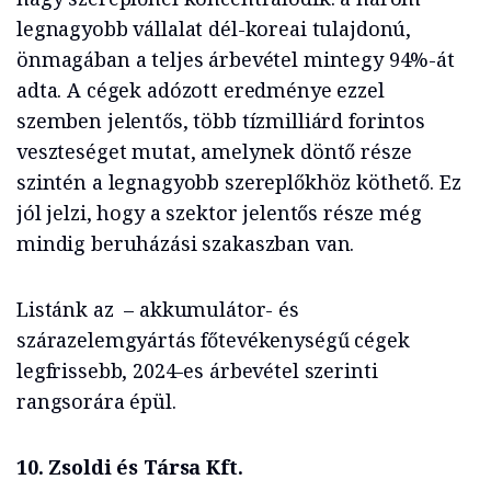
legnagyobb vállalat dél-koreai tulajdonú,
önmagában a teljes árbevétel mintegy 94%-át
adta. A cégek adózott eredménye ezzel
szemben jelentős, több tízmilliárd forintos
veszteséget mutat, amelynek döntő része
szintén a legnagyobb szereplőkhöz köthető. Ez
jól jelzi, hogy a szektor jelentős része még
mindig beruházási szakaszban van.
Listánk az – akkumulátor- és
szárazelemgyártás főtevékenységű cégek
legfrissebb, 2024-es árbevétel szerinti
rangsorára épül.
10. Zsoldi és Társa Kft.