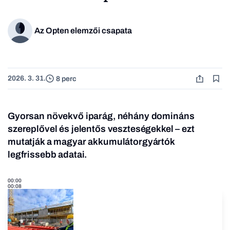
Az Opten elemzői csapata
2026. 3. 31.
8 perc
Gyorsan növekvő iparág, néhány domináns
szereplővel és jelentős veszteségekkel – ezt
mutatják a magyar akkumulátorgyártók
legfrissebb adatai.
00:00
00:08