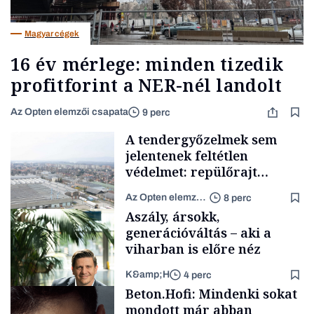
Magyar cégek
16 év mérlege: minden tizedik
profitforint a NER-nél landolt
Az Opten elemzői csapata
9 perc
A tendergyőzelmek sem
jelentenek feltétlen
védelmet: repülőrajt
helyett csőd és
Az Opten elemzői csapata
8 perc
felszámolások
Aszály, ársokk,
generációváltás – aki a
viharban is előre néz
K&amp;H
4 perc
Magyar cégek
Beton.Hofi: Mindenki sokat
mondott már abban