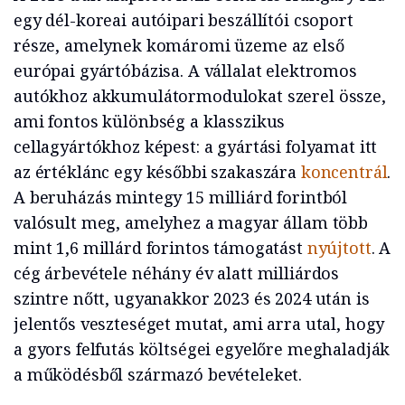
egy dél-koreai autóipari beszállítói csoport
része, amelynek komáromi üzeme az első
európai gyártóbázisa. A vállalat elektromos
autókhoz akkumulátormodulokat szerel össze,
ami fontos különbség a klasszikus
cellagyártókhoz képest: a gyártási folyamat itt
az értéklánc egy későbbi szakaszára
koncentrál
.
A beruházás mintegy 15 milliárd forintból
valósult meg, amelyhez a magyar állam több
mint 1,6 millárd forintos támogatást
nyújtott
. A
cég árbevétele néhány év alatt milliárdos
szintre nőtt, ugyanakkor 2023 és 2024 után is
jelentős veszteséget mutat, ami arra utal, hogy
a gyors felfutás költségei egyelőre meghaladják
a működésből származó bevételeket.