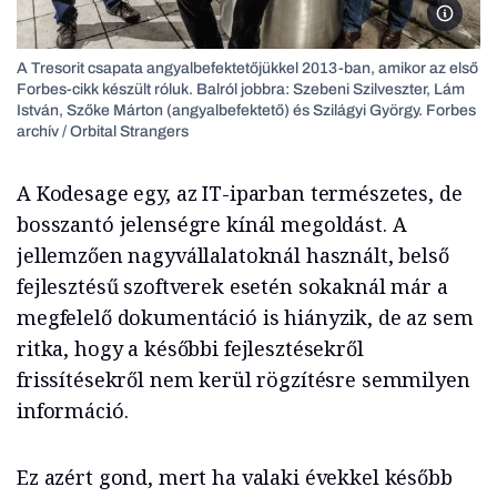
A Treso
A Tresorit csapata angyalbefektetőjükkel 2013-ban, amikor az első
Forbes-cikk készült róluk. Balról jobbra: Szebeni Szilveszter, Lám
István, Szőke Márton (angyalbefektető) és Szilágyi György. Forbes
archív / Orbital Strangers
A Kodesage egy, az IT-iparban természetes, de
bosszantó jelenségre kínál megoldást. A
jellemzően nagyvállalatoknál használt, belső
fejlesztésű szoftverek esetén sokaknál már a
megfelelő dokumentáció is hiányzik, de az sem
ritka, hogy a későbbi fejlesztésekről
frissítésekről nem kerül rögzítésre semmilyen
információ.
Ez azért gond, mert ha valaki évekkel később