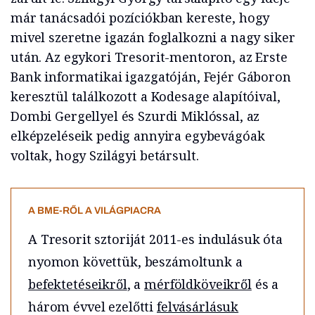
már tanácsadói pozíciókban kereste, hogy
mivel szeretne igazán foglalkozni a nagy siker
után. Az egykori Tresorit-mentoron, az Erste
Bank informatikai igazgatóján, Fejér Gáboron
keresztül találkozott a Kodesage alapítóival,
Dombi Gergellyel és Szurdi Miklóssal, az
elképzeléseik pedig annyira egybevágóak
voltak, hogy Szilágyi betársult.
A BME-RŐL A VILÁGPIACRA
A Tresorit sztoriját 2011-es indulásuk óta
nyomon követtük, beszámoltunk a
befektetéseikről
, a
mérföldköveikről
és a
három évvel ezelőtti
felvásárlásuk