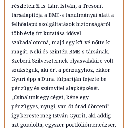
részleteiről
is. Lám István, a Tresorit
társalapítója a BME-s tanulmányai alatt a
felhőalapú szolgáltatások biztonságáról
több évig írt kutatása idővel
szabadalommá, majd egy kft-vé nőtte ki
magát. Neki és szintén BME-s társának,
Szebeni Szilveszternek olyasvalakire volt
szükségük, aki ért a pénzügyhöz, ekkor
Gyuri épp a Duna túlpartján fejezte be
pénzügy és számvitel alapképzését.
„Csinálunk egy céget, kéne egy
pénzügyes, nyugi, van öt órád dönteni” –
így kereste meg István Gyurit, aki addig
azt gondolta, egyszer portfóliómenedzser,