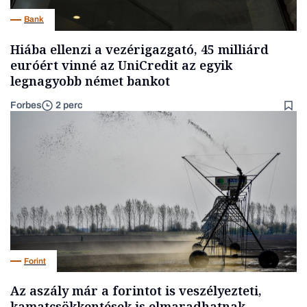
Bank
Hiába ellenzi a vezérigazgató, 45 milliárd
euróért vinné az UniCredit az egyik
legnagyobb német bankot
Forbes
2 perc
Forint
Az aszály már a forintot is veszélyezteti,
kamatcsökkentések is elmaradhatnak