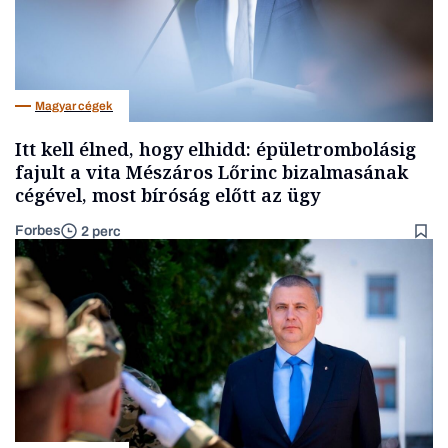
Magyar cégek
Itt kell élned, hogy elhidd: épületrombolásig
fajult a vita Mészáros Lőrinc bizalmasának
cégével, most bíróság előtt az ügy
Forbes
2 perc