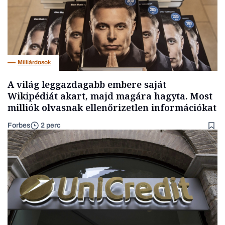
Milliárdosok
A világ leggazdagabb embere saját
Wikipédiát akart, majd magára hagyta. Most
milliók olvasnak ellenőrizetlen információkat
Forbes
2 perc