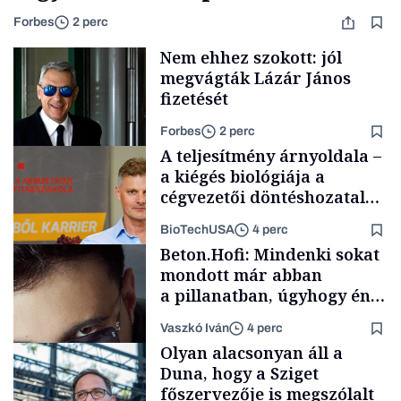
Forbes
2 perc
Nem ehhez szokott: jól
megvágták Lázár János
fizetését
Forbes
2 perc
A teljesítmény árnyoldala –
a kiégés biológiája a
cégvezetői döntéshozatal
mögött
BioTechUSA
4 perc
Politika
Beton.Hofi: Mindenki sokat
mondott már abban
a pillanatban, úgyhogy én
a legsarkosabb
Vaszkó Iván
4 perc
gondolataimat akartam
Content Lab HUB
Olyan alacsonyan áll a
kimondani
Duna, hogy a Sziget
főszervezője is megszólalt