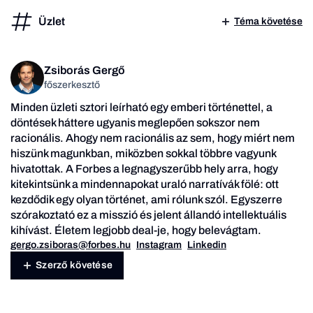
Üzlet
Téma követése
Zsiborás Gergő
főszerkesztő
Minden üzleti sztori leírható egy emberi történettel, a
döntések háttere ugyanis meglepően sokszor nem
racionális. Ahogy nem racionális az sem, hogy miért nem
hiszünk magunkban, miközben sokkal többre vagyunk
hivatottak. A Forbes a legnagyszerűbb hely arra, hogy
kitekintsünk a mindennapokat uraló narratívák fölé: ott
kezdődik egy olyan történet, ami rólunk szól. Egyszerre
szórakoztató ez a misszió és jelent állandó intellektuális
kihívást. Életem legjobb deal-je, hogy belevágtam.
gergo.zsiboras@forbes.hu
Instagram
Linkedin
Szerző követése