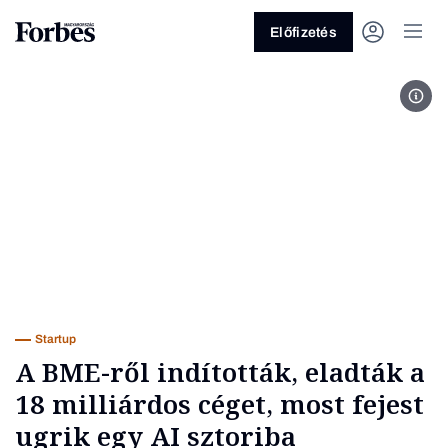
Előfizetés
Szil
Vagy fedezze fel a következő
témákat
Üzlet
Pénz
Zöld
Legyél jobb!
Startup
A BME-ről indították, eladták a
18 milliárdos céget, most fejest
ugrik egy AI sztoriba