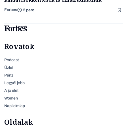
Forbes
2 perc
Rovatok
Podcast
Üzlet
Pénz
Legyél jobb
A jó élet
Women
Napi címlap
Oldalak