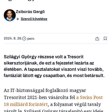
Zsiborás Gergő
Szerző követése
2024. 8. 26.
perc
Szilágyi György részese volt a Tresorit
sikersztorijának, de ezt a fejezetet lezárta az
életében. A tapasztalatokat viszont viszi tovább,
fantáziát látott egy csapatban, és most betársult.
Az IT-biztonsággal foglalkozó magyar
Tresoritot 2021-ben vásárolta fel
a Swiss Post
18 milliárd forintért
, a folyamat végül tavaly
zárult le. Szilágyi György társalapító egy ideje