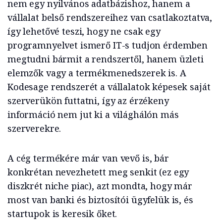
nem egy nyilvános adatbázishoz, hanem a
vállalat belső rendszereihez van csatlakoztatva,
így lehetővé teszi, hogy ne csak egy
programnyelvet ismerő IT-s tudjon érdemben
megtudni bármit a rendszertől, hanem üzleti
elemzők vagy a termékmenedszerek is. A
Kodesage rendszerét a vállalatok képesek saját
szerverükön futtatni, így az érzékeny
információ nem jut ki a világhálón más
szerverekre.
A cég termékére már van vevő is, bár
konkrétan nevezhetett meg senkit (ez egy
diszkrét niche piac), azt mondta, hogy már
most van banki és biztosítói ügyfelük is, és
startupok is keresik őket.