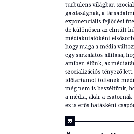
turbulens világban szocial
gazdaságnak, a társadalm
exponenciális fejlődési üt
de különösen az elmúlt h
médiakutatóként elsősorba
hogy maga a média változ
egy sarkalatos állítása, ho
amiben élünk, az médiatá
szocializációs tényező lett
időtartamot töltenek médi
még nem is beszéltünk, ho
a média, akár a csatornák 
ez is erős hatásként csapó