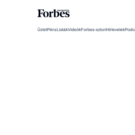
Üzlet
Pénz
Listák
Videók
Forbes-sztori
Hírlevelek
Podc