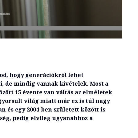
Szabados
od, hogy generációkról lehet
i, de mindig vannak kivételek. Most a
zött 15 évente van váltás az elméletek
gyorsult világ miatt már ez is túl nagy
an és egy 2004-ben született között is
ség, pedig elvileg ugyanahhoz a
.