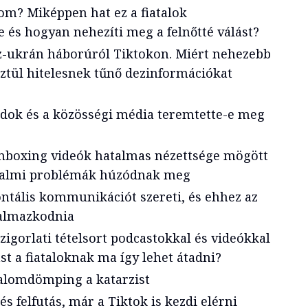
om? Miképpen hat ez a fiatalok
 és hogyan nehezíti meg a felnőtté válást?
z-ukrán háborúról Tiktokon. Miért nehezebb
ztül hitelesnek tűnő dezinformációkat
dok és a közösségi média teremtette-e meg
unboxing videók hatalmas nézettsége mögött
dalmi problémák húzódnak meg
ontális kommunikációt szereti, és ehhez az
kalmazkodnia
zigorlati tételsort podcastokkal és videókkal
ást a fiataloknak ma így lehet átadni?
talomdömping a katarzist
és felfutás, már a Tiktok is kezdi elérni