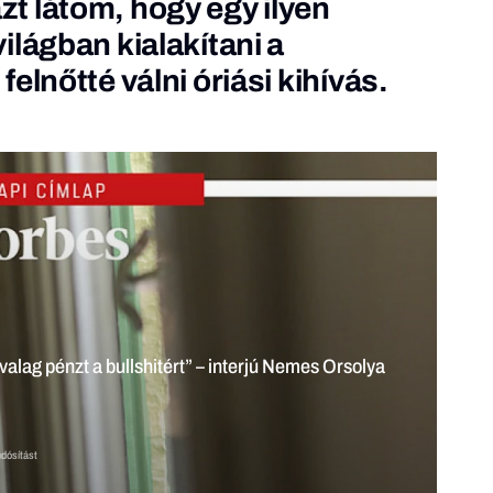
t látom, hogy egy ilyen
ilágban kialakítani a
elnőtté válni óriási kihívás.
erjú Nemes
 Tiktok megváltoztatja a hadi tudósítást is