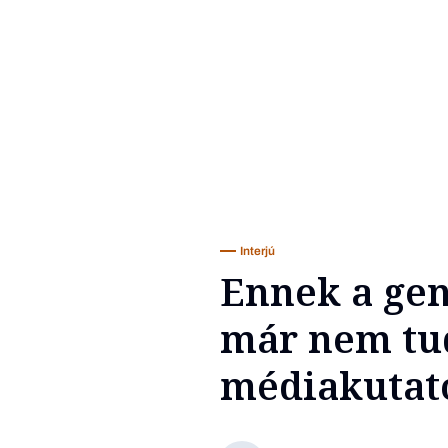
Interjú
Ennek a ge
már nem tudj
médiakutat