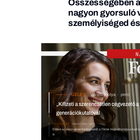
Összességében az
nagyon gyorsuló v
személyiséged és f
ÜZLET
Váradi Ibolya
perc
„Kifizeti a szerencsétlen cégvezető a valag pénzt a bullshitért” – int
Orsolya generációkutatóval
ÜZLET
Vaszkó Iván
perc
Élőben az orosz-ukrán frontvonalról: a