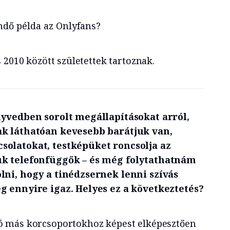
dő példa az Onlyfans?
 2010 között születettek tartoznak.
nyvedben sorolt megállapításokat arról,
k láthatóan kevesebb barátjuk van,
olatokat, testképüket roncsolja az
ük telefonfüggők – és még folytathatnám
lni, hogy a tinédzsernek lenni szívás
g ennyire igaz. Helyes ez a következtetés?
ó más korcsoportokhoz képest elképesztően