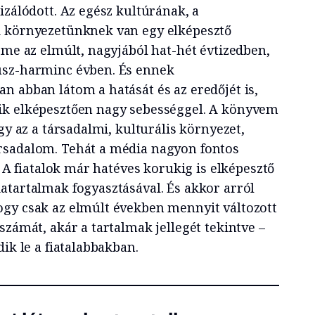
izálódott. Az egész kultúrának, a
i környezetünknek van egy elképesztő
eme az elmúlt, nagyjából hat-hét évtizedben,
úsz-harminc évben. És ennek
n abban látom a hatását és az eredőjét is,
ik elképesztően nagy sebességgel. A könyvem
gy az a társadalmi, kulturális környezet,
rsadalom. Tehát a média nagyon fontos
. A fiatalok már hatéves korukig is elképesztő
atartalmak fogyasztásával. És akkor arról
gy csak az elmúlt években mennyit változott
számát, akár a tartalmak jellegét tekintve –
dik le a fiatalabbakban.