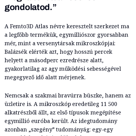
gondolatod.”
A Femto3D Atlas névre keresztelt szerkezet ma
a legfőbb termékük, egymilliószor gyorsabban
mér, mint a versenytársak mikroszkópjai:
Balázsék elérték azt, hogy hosszú percek
helyett a másodperc ezredrésze alatt,
gyakorlatilag az agy működési sebességével
megegyező idő alatt mérjenek.
Nemcsak a szakmai bravúrra büszke, hanem az
üzletire is. A mikroszkóp eredetileg 11 500
alkatrészből állt, az első típusok megépítése
egymillió euróba került. Az idegtudomány
azonban „szegény” tudományág: egy-egy