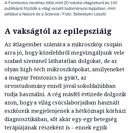
A Femtonics nevéhez több mint 20 mérési világrekord és 140
publikáció fűződik a világ vezető tudományos lapjaiban, mint
például a Nature és a Science / Fotó: Sebestyén László
A vakságtól az epilepsziáig
Az átlagember számára a mikroszkóp csupán
arra jó, hogy közelebbről megvizsgáljunk vele
szabad szemmel láthatatlan dolgokat, de az
olyan high-tech mikroszkópokat, amilyeneket
a magyar Femtonics is gyárt, az
orvostudomány ennél jóval sokoldalúbban
tudja használni. A cég másfél évtizede dolgozik
azon, hogy a világ csúcslaborjaiban használt
eszközeik megjelenjenek a hétköznapi kórházi
diagnosztikában, sőt akár egy-egy betegség
terápiájának részeként is – ennek egyik