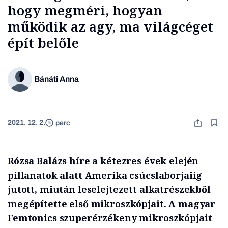
hogy megméri, hogyan
működik az agy, ma világcéget
épít belőle
Bánáti Anna
2021. 12. 2.
perc
Rózsa Balázs híre a kétezres évek elején
pillanatok alatt Amerika csúcslaborjaiig
jutott, miután leselejtezett alkatrészekből
megépítette első mikroszkópjait. A magyar
Femtonics szuperérzékeny mikroszkópjait