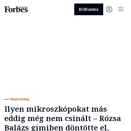
Előfizetés
Vagy fedezze fel a következő
témákat
Üzlet
Pénz
Zöld
Legyél jobb!
Napi címlap
Ilyen mikroszkópokat más
eddig még nem csinált – Rózsa
Balázs gimiben döntötte el,