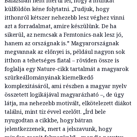
Balázsban nem merül fel, hogy a munkát
külföldön kéne folytatni. „Tudjuk, hogy
itthonról kétszer nehezebb lesz véghez vinni
azt a forradalmat, amire készülünk. De ha
sikerül, az nemcsak a Femtonics-nak lesz jó,
hanem az országnak is.” Magyarországnak
megvannak az előnyei is, például nagyon sok
itthon a tehetséges fiatal – röviden össze is
foglalja egy Nature-cikk tartalmát a magyarok
szürkeállományának kiemelkedő
komplexitásáról, ami részben a magyar nyelv
összetett logikájával magyarázható –, de úgy
látja, ma nehezebb motivált, elkötelezett diákot
találni, mint tíz évvel ezelőtt. „Írd bele
nyugodtan a cikkbe, hogy bátran
jelentkezzenek, mert a jelszavunk, hogy