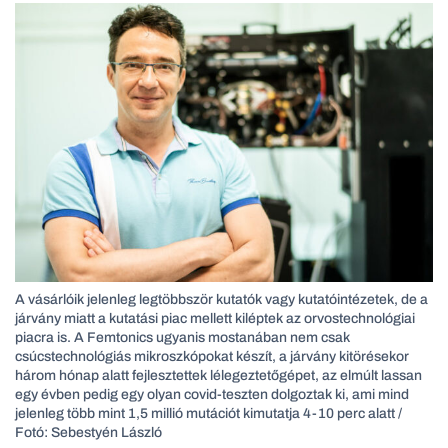
A vásárlóik jelenleg legtöbbször kutatók vagy kutatóintézetek, de a
járvány miatt a kutatási piac mellett kiléptek az orvostechnológiai
piacra is. A Femtonics ugyanis mostanában nem csak
csúcstechnológiás mikroszkópokat készít, a járvány kitörésekor
három hónap alatt fejlesztettek lélegeztetőgépet, az elmúlt lassan
egy évben pedig egy olyan covid-teszten dolgoztak ki, ami mind
jelenleg több mint 1,5 millió mutációt kimutatja 4-10 perc alatt /
Fotó: Sebestyén László