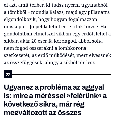
el azt, amit térben ki tudsz nyerni ugyanabból
a tömbből – mondja Balázs, majd egy pillanatra
elgondolkozik, hogy hogyan fogalmazzon
másképp. – Jó példa lehet erre a fák törzse. Ha
gondolatban elmetszel síkban egy erdőt, lehet a
síkban akár 20 ezer fa korongod, abból soha
nem fogod összerakni a lombkorona
szerkezetét, az erdő működését, mert elvesznek
az összefüggések, ahogy a síkból tér lesz.
Ugyanez a probléma az aggyal
is: mire a méréssel »felérünk« a
következő síkra, már rég
megváltozott az összes