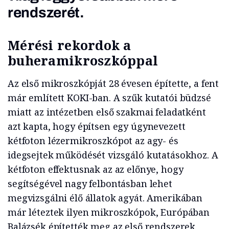
rendszerét.
Mérési rekordok a
buheramikroszkóppal
Az első mikroszkópját 28 évesen építette, a fent
már említett KOKI-ban. A szűk kutatói büdzsé
miatt az intézetben első szakmai feladatként
azt kapta, hogy építsen egy úgynevezett
kétfoton lézermikroszkópot az agy- és
idegsejtek működését vizsgáló kutatásokhoz. A
kétfoton effektusnak az az előnye, hogy
segítségével nagy felbontásban lehet
megvizsgálni élő állatok agyát. Amerikában
már léteztek ilyen mikroszkópok, Európában
Balázsék építették meg az első rendszerek