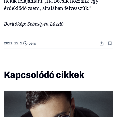
nekik felajánlani. „Ha beesik hozzánk egy
érdeklődő zseni, általában felvesszük.”
Borítókép: Sebestyén László
2021. 12. 2.
perc
Kapcsolódó cikkek