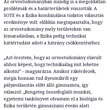
Az orvostudományban mindig is a megoldatlan
problémák és a határterületek vonzották. A
SOTE és a fizika kombinálása tudatos választás
eredménye volt: előbbin megtapasztalta, hogy
az orvostudomány mely területeken van
lemaradásban, a fizika pedig technikai
háttértudást adott a hátrány csökkentéséhez.
„Azt éreztem, hogy az orvostudomány elavult
ahhoz képest, hogy technikailag mit lehetne
alkotni” – magyarázza. Amikor rákérdezek,
mégis honnan tud ilyesmikről egy
pályaválasztás előtt álló gimnazista, így
válaszol: „Rengeteg összefoglaló munkát,
egyetemi tankönyvet olvastam el a biológia és
fizika területén gimnáziumi éveim alatt.