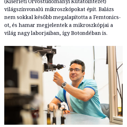
(Kísérleti Orvostudományi Kutatóintézet)
világszínvonalú mikroszkópokat épít. Balázs
nem sokkal később megalapította a Femtonics-
ot, és hamar megjelentek a mikroszkópjai a
világ nagy laborjaiban, így Botondéban is.