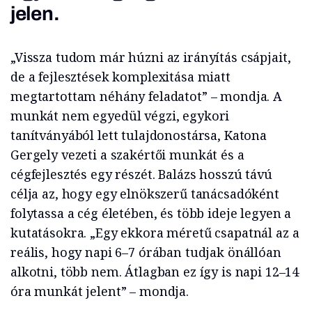
jelen.
„Vissza tudom már húzni az irányítás csápjait,
de a fejlesztések komplexitása miatt
megtartottam néhány feladatot” – mondja. A
munkát nem egyedül végzi, egykori
tanítványából lett tulajdonostársa, Katona
Gergely vezeti a szakértői munkát és a
cégfejlesztés egy részét. Balázs hosszú távú
célja az, hogy egy elnökszerű tanácsadóként
folytassa a cég életében, és több ideje legyen a
kutatásokra. „Egy ekkora méretű csapatnál az a
reális, hogy napi 6–7 órában tudjak önállóan
alkotni, több nem. Átlagban ez így is napi 12–14
óra munkát jelent” – mondja.