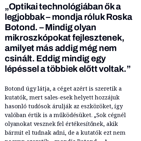
„Optikai technológiában ők a
legjobbak – mondja róluk Roska
Botond. – Mindig olyan
mikroszkópokat fejlesztenek,
amilyet más addig még nem
csinált. Eddig mindig egy
lépéssel a többiek előtt voltak.”
Botond úgy látja, a céget azért is szeretik a
kutatók, mert sales-esek helyett hozzájuk
hasonló tudósok árulják az eszközöket, így
valóban értik is a működésüket. „Sok cégnél
olyanokat vesznek fel értékesítőnek, akik
bármit el tudnak adni, de a kutatók ezt nem