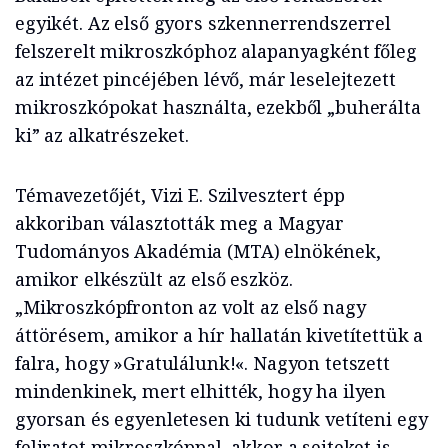
egyikét. Az első gyors szkennerrendszerrel
felszerelt mikroszkóphoz alapanyagként főleg
az intézet pincéjében lévő, már leselejtezett
mikroszkópokat használta, ezekből „buherálta
ki” az alkatrészeket.
Témavezetőjét, Vizi E. Szilvesztert épp
akkoriban választották meg a Magyar
Tudományos Akadémia (MTA) elnökének,
amikor elkészült az első eszköz.
„Mikroszkópfronton az volt az első nagy
áttörésem, amikor a hír hallatán kivetítettük a
falra, hogy »Gratulálunk!«. Nagyon tetszett
mindenkinek, mert elhitték, hogy ha ilyen
gyorsan és egyenletesen ki tudunk vetíteni egy
feliratot mikroszkóppal, akkor a sejteket is