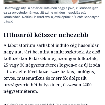
Balázs úgy látja, a határterületekben nagy a jövő, különösen igaz
ez az orvostudományra. „Itt szinte minden megoldás egy
kombináció. Nekünk is erről szól a jövőképünk.” / Fotó: Sebestyén
László
Itthonról kétszer nehezebb
A laboratórium sarkából induló cég hasonlóan
nagy utat járt be, mint a mikroszkópok. Az első
költözéskor Balázsék még azon gondolkoztak,
25 vagy 30 négyzetméteres legyen-e az új iroda
– tíz év elteltével közel száz fizikus, biológus,
orvos, matematikus és mérnök dolgozik
országszerte hét helyszínen, összesen 2200
négyzetméteren.