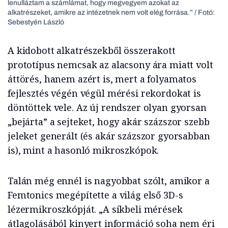
lenulláztam a számlámat, hogy megvegyem azokat az
alkatrészeket, amikre az intézetnek nem volt elég forrása.” / Fotó:
Sebestyén László
A kidobott alkatrészekből összerakott
prototípus nemcsak az alacsony ára miatt volt
áttörés, hanem azért is, mert a folyamatos
fejlesztés végén végül mérési rekordokat is
döntöttek vele. Az új rendszer olyan gyorsan
„bejárta” a sejteket, hogy akár százszor szebb
jeleket generált (és akár százszor gyorsabban
is), mint a hasonló mikroszkópok.
Talán még ennél is nagyobbat szólt, amikor a
Femtonics megépítette a világ első 3D-s
lézermikroszkópját. „A síkbeli mérések
átlagolásából kinyert információ soha nem éri