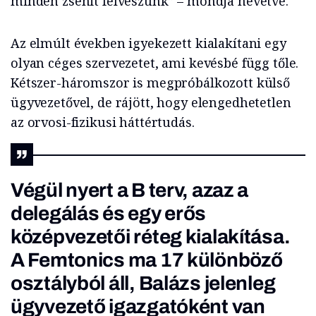
minden zsenit felveszünk” – mondja nevetve.
Az elmúlt években igyekezett kialakítani egy
olyan céges szervezetet, ami kevésbé függ tőle.
Kétszer-háromszor is megpróbálkozott külső
ügyvezetővel, de rájött, hogy elengedhetetlen
az orvosi-fizikusi háttértudás.
Végül nyert a B terv, azaz a
delegálás és egy erős
középvezetői réteg kialakítása.
A Femtonics ma 17 különböző
osztályból áll, Balázs jelenleg
ügyvezető igazgatóként van