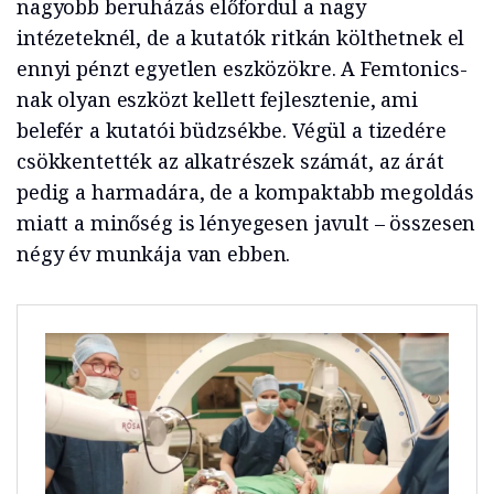
nagyobb beruházás előfordul a nagy
intézeteknél, de a kutatók ritkán költhetnek el
ennyi pénzt egyetlen eszközökre. A Femtonics-
nak olyan eszközt kellett fejlesztenie, ami
belefér a kutatói büdzsékbe. Végül a tizedére
csökkentették az alkatrészek számát, az árát
pedig a harmadára, de a kompaktabb megoldás
miatt a minőség is lényegesen javult – összesen
négy év munkája van ebben.