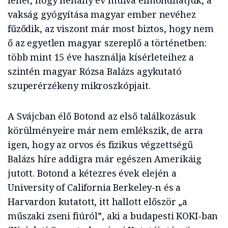
lehet, hogy néhány év múlva elmondhatjuk, a
vakság gyógyítása magyar ember nevéhez
fűződik, az viszont már most biztos, hogy nem
ő az egyetlen magyar szereplő a történetben:
több mint 15 éve használja kísérleteihez a
szintén magyar Rózsa Balázs agykutató
szuperérzékeny mikroszkópjait.
A Svájcban élő Botond az első találkozásuk
körülményeire már nem emlékszik, de arra
igen, hogy az orvos és fizikus végzettségű
Balázs híre addigra már egészen Amerikáig
jutott. Botond a kétezres évek elején a
University of California Berkeley-n és a
Harvardon kutatott, itt hallott először „a
műszaki zseni fiúról”, aki a budapesti KOKI-ban