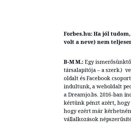
Forbes.hu: Ha jól tudom
volt a neve) nem teljesen
B-M M.:
Egy ismerősünktől,
társalapítója – a szerk.) 
oldalt és Facebook csoport
indultunk, a weboldalt ped
a Dreamjo.bs. 2016-ban in
kértünk pénzt azért, hogy
hogy ezért már kérhetnénk
vállalkozások népszerűsít