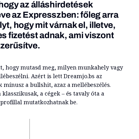
 hogy az álláshirdetések
éve az Expresszben: főleg arra
t, hogy mit várnak el, illetve,
 fizetést adnak, ami viszont
zerűsítve.
lt, hogy mutasd meg, milyen munkahely vagy
ébeszélni. Azért is lett Dreamjo.bs az
 mínusz a bullshit, azaz a mellébeszélés.
klasszikusak, a cégek – és tavaly óta a
 profillal mutatkozhatnak be.