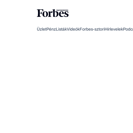
Üzlet
Pénz
Listák
Videók
Forbes-sztori
Hírlevelek
Podc