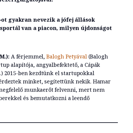
ot gyakran nevezik a jófej állások
ásportál van a piacon, milyen újdonságot
M.):
A férjemmel,
Balogh Petyával
(Balogh
rtup alapítója, angyalbefektető, a Cápák
k.) 2015-ben kezdtünk el startupokkal
 kérdeztek minket, segítettünk nekik. Hamar
megfelelő munkaerőt felvenni, mert nem
berekkel és bemutatkozni a leendő