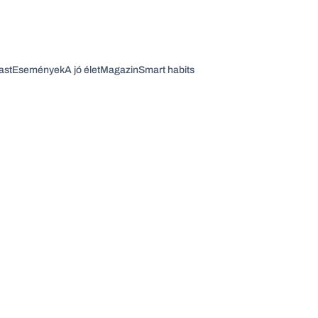
ast
Események
A jó élet
Magazin
Smart habits
Vagy fedezze fel a következő témákat
Üzlet
Pénz
Zöld
Legyél jobb!