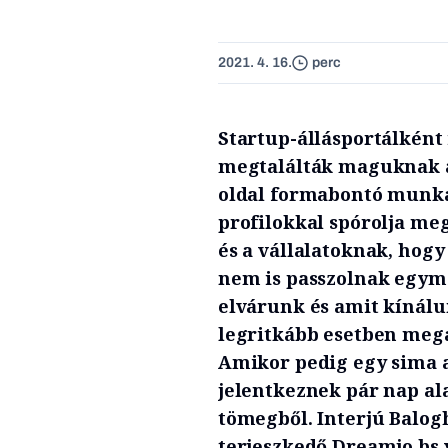
2021. 4. 16.
perc
Startup-állásportálként 
megtalálták maguknak a 
oldal formabontó munka
profilokkal spórolja meg
és a vállalatoknak, hogy
nem is passzolnak egymá
elvárunk és amit kínálun
legritkább esetben mega
Amikor pedig egy sima a
jelentkeznek pár nap ala
tömegből. Interjú Balog
terjeszkedő Dreamjo.bs 