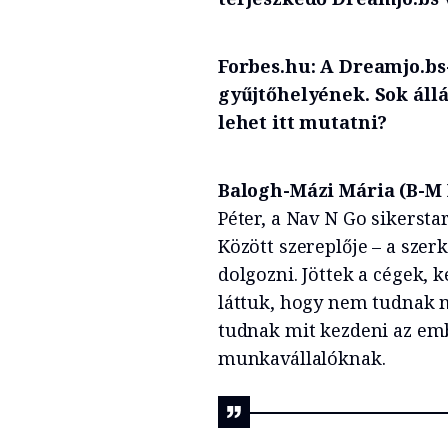
Forbes.hu: A Dreamjo.bs-
gyűjtőhelyének. Sok áll
lehet itt mutatni?
Balogh-Mázi Mária (B-M 
Péter, a Nav N Go sikersta
Között szereplője – a szer
dolgozni. Jöttek a cégek,
láttuk, hogy nem tudnak 
tudnak mit kezdeni az em
munkavállalóknak.