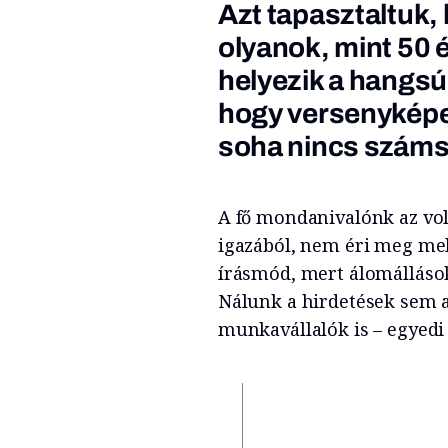
Azt tapasztaltuk,
olyanok, mint 50 
helyezik a hangsúly
hogy versenyképes
soha nincs száms
A fő mondanivalónk az vo
igazából, nem éri meg mell
írásmód, mert álomállások
Nálunk a hirdetések sem a 
munkavállalók is – egyedi