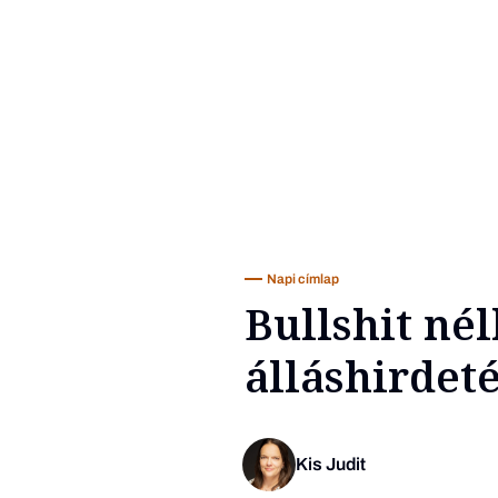
Napi címlap
Bullshit nél
álláshirde
Kis Judit