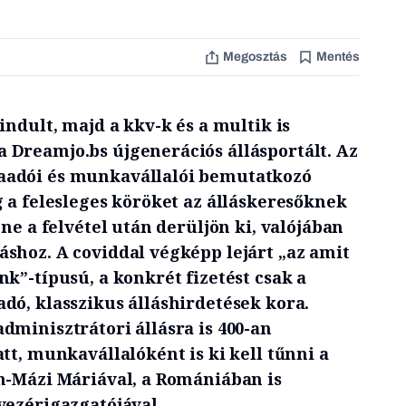
Megosztás
Mentés
indult, majd a kkv-k és a multik is
Dreamjo.bs újgenerációs állásportált. Az
adói és munkavállalói bemutatkozó
 a felesleges köröket az álláskeresőknek
 ne a felvétel után derüljön ki, valójában
shoz. A coviddal végképp lejárt „az amit
k”-típusú, a konkrét fizetést csak a
dó, klasszikus álláshirdetések kora.
dminisztrátori állásra is 400-an
tt, munkavállalóként is ki kell tűnni a
h-Mázi Máriával, a Romániában is
vezérigazgatójával.