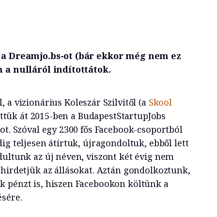
, a Dreamjo.bs-ot (bár ekkor még nem ez
 a nulláról indítottátok.
 a vizionárius Koleszár Szilvitől (a
Skool
vettük át 2015-ben a BudapestStartupJobs
ot. Szóval egy 2300 fős Facebook-csoportból
ig teljesen átírtuk, újragondoltuk, ebből lett
dultunk az új néven, viszont két évig nem
 hirdetjük az állásokat. Aztán gondolkoztunk,
 pénzt is, hiszen Facebookon költünk a
ésére.