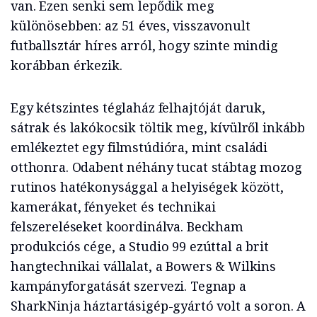
van. Ezen senki sem lepődik meg
különösebben: az 51 éves, visszavonult
futballsztár híres arról, hogy szinte mindig
korábban érkezik.
Egy kétszintes téglaház felhajtóját daruk,
sátrak és lakókocsik töltik meg, kívülről inkább
emlékeztet egy filmstúdióra, mint családi
otthonra. Odabent néhány tucat stábtag mozog
rutinos hatékonysággal a helyiségek között,
kamerákat, fényeket és technikai
felszereléseket koordinálva. Beckham
produkciós cége, a Studio 99 ezúttal a brit
hangtechnikai vállalat, a Bowers & Wilkins
kampányforgatását szervezi. Tegnap a
SharkNinja háztartásigép-gyártó volt a soron. A