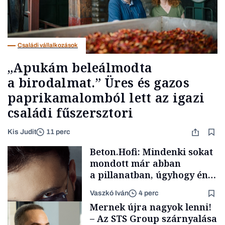
Családi vállalkozások
„Apukám beleálmodta
a birodalmat.” Üres és gazos
paprikamalomból lett az igazi
családi fűszersztori
Kis Judit
11 perc
Beton.Hofi: Mindenki sokat
mondott már abban
a pillanatban, úgyhogy én
a legsarkosabb
Vaszkó Iván
4 perc
gondolataimat akartam
Mernek újra nagyok lenni!
kimondani
– Az STS Group szárnyalása