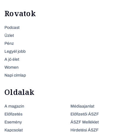
Rovatok
Podcast
Üzlet
Pénz
Legyél jobb
A jó élet
Women
Napi címlap
Oldalak
A magazin
Médiaajanlat
Előfizetés
Előfizetői ÁSZF
Esemény
ÁSZF Melléklet
Kapcsolat
Hirdetési ÁSZF