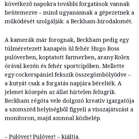
következő napokra további forgatások vannak
beütemezve – mind ugyanannak a gépezetnek a
működését szolgálják: a Beckham-birodalomét.
A kamerák már forognak, Beckham pedig egy
túlméretezett kanapén ül fehér Hugo Boss
pulóverben, koptatott farmerben, arany Rolex
órával kezén és fehér sportcipőben. Mellette
egy cockerspániel fekszik összegömbölyödve –
a kutyát csak a forgatás napjára bérelték. A
jelenet közepén az állat hirtelen felugrik.
Beckham régóta vele dolgozó kreatív igazgatója
a szomszéd helyiségből figyeli a visszajátszást a
monitoron, majd azonnal közbelép.
– Pulóver! Pulóver! – kiáltja.