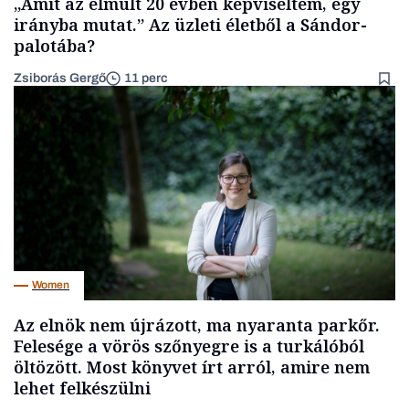
„Amit az elmúlt 20 évben képviseltem, egy
irányba mutat.” Az üzleti életből a Sándor-
palotába?
Zsiborás Gergő
11 perc
Women
Az elnök nem újrázott, ma nyaranta parkőr.
Felesége a vörös szőnyegre is a turkálóból
öltözött. Most könyvet írt arról, amire nem
lehet felkészülni