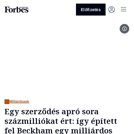
Előfizetés
Fotó
Vagy fedezze fel a következő
témákat
Üzlet
Pénz
Zöld
Legyél jobb!
Milliárdosok
Egy szerződés apró sora
százmilliókat ért: így épített
fel Beckham egy milliárdos