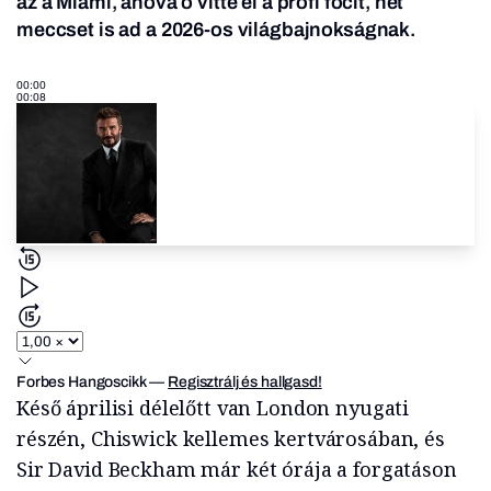
az a Miami, ahova ő vitte el a profi focit, hét
meccset is ad a 2026-os világbajnokságnak.
00:00
00:08
Forbes Hangoscikk
—
Regisztrálj és hallgasd!
Késő áprilisi délelőtt van London nyugati
részén, Chiswick kellemes kertvárosában, és
Sir David Beckham már két órája a forgatáson