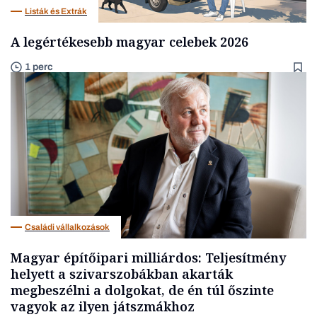
Listák és Extrák
A legértékesebb magyar celebek 2026
1 perc
Családi vállalkozások
Magyar építőipari milliárdos: Teljesítmény
helyett a szivarszobákban akarták
megbeszélni a dolgokat, de én túl őszinte
vagyok az ilyen játszmákhoz