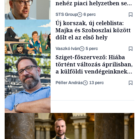
nehéz piaci helyzetben sem
lassult
STS Group
6 perc
Forbes-sztori
Új korszak, új celeblista:
Majka és Szoboszlai között
dőlt el az első hely
Vaszkó Iván
5 perc
Támogatói tartalom
Sziget-főszervező: Hiába
történt változás áprilisban,
a külföldi vendégeinknek
idő kell, hogy új képet
Péller András
13 perc
alakítsanak ki
Lista
Magyarországról
Interjú