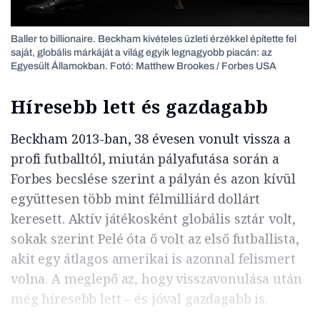
Baller to billionaire. Beckham kivételes üzleti érzékkel építette fel
saját, globális márkáját a világ egyik legnagyobb piacán: az
Egyesült Államokban. Fotó: Matthew Brookes / Forbes USA
Híresebb lett és gazdagabb
Beckham 2013-ban, 38 évesen vonult vissza a
profi futballtól, miután pályafutása során a
Forbes becslése szerint a pályán és azon kívül
együttesen több mint félmilliárd dollárt
keresett. Aktív játékosként globális sztár volt,
sokak szerint Pelé óta ő volt az első futballista,
akit egy átlagos amerikai is azonnal felismert
volna. A meglepő az, hogy visszavonulása után
még híresebb lett – és jóval gazdagabb is.