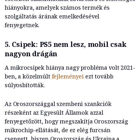
hiányokra, amelyek számos termék és
szolgáltatás árának emelkedésével
fenyegetnek.
5. Csipek: PS5 nem lesz, mobil csak
nagyon drágán
A mikrocsipek hiánya nagy probléma volt 2021-
ben, a közelmúlt
fejleményei
ezt tovább
súlyosbították.
Az Oroszországgal szembeni szankciók
részeként az Egyesült Államok azzal
fenyegetőzött, hogy megszakítja Oroszország
mikrochip-ellátását, de ez elég furcsán
csengett, hiszen Oroszország és Ukrajna a