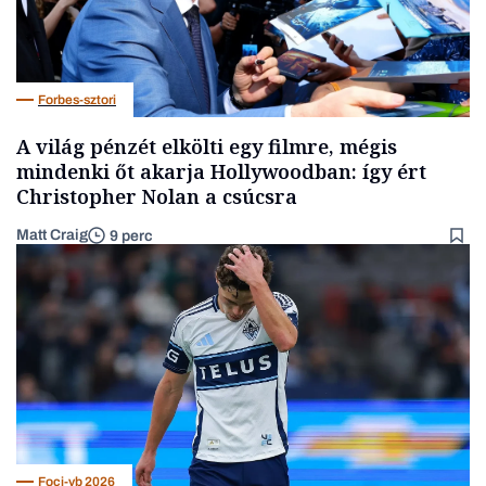
Forbes-sztori
A világ pénzét elkölti egy filmre, mégis
mindenki őt akarja Hollywoodban: így ért
Christopher Nolan a csúcsra
Matt Craig
9 perc
Foci-vb 2026