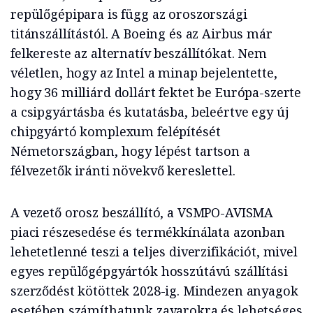
repülőgépipara is függ az oroszországi
titánszállítástól. A Boeing és az Airbus már
felkereste az alternatív beszállítókat. Nem
véletlen, hogy az Intel a minap bejelentette,
hogy 36 milliárd dollárt fektet be Európa-szerte
a csipgyártásba és kutatásba, beleértve egy új
chipgyártó komplexum felépítését
Németországban, hogy lépést tartson a
félvezetők iránti növekvő kereslettel.
A vezető orosz beszállító, a VSMPO-AVISMA
piaci részesedése és termékkínálata azonban
lehetetlenné teszi a teljes diverzifikációt, mivel
egyes repülőgépgyártók hosszútávú szállítási
szerződést kötöttek 2028-ig. Mindezen anyagok
esetében számíthatunk zavarokra és lehetséges