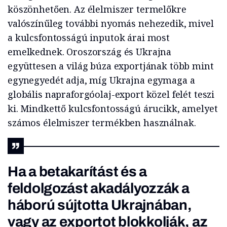
köszönhetően. Az élelmiszer termelőkre
valószínűleg további nyomás nehezedik, mivel
a kulcsfontosságú inputok árai most
emelkednek. Oroszország és Ukrajna
együttesen a világ búza exportjának több mint
egynegyedét adja, míg Ukrajna egymaga a
globális napraforgóolaj-export közel felét teszi
ki. Mindkettő kulcsfontosságú árucikk, amelyet
számos élelmiszer termékben használnak.
Ha a betakarítást és a
feldolgozást akadályozzák a
háború sújtotta Ukrajnában,
vagy az exportot blokkolják, az