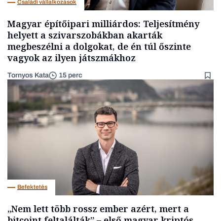
Családi vállalkozások
Magyar építőipari milliárdos: Teljesítmény
helyett a szivarszobákban akarták
megbeszélni a dolgokat, de én túl őszinte
vagyok az ilyen játszmákhoz
Tornyos Kata
15 perc
Befektetés
„Nem lett több rossz ember azért, mert a
bitcoint feltalálták” – első magyar kriptós