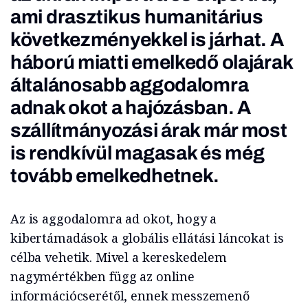
ami drasztikus humanitárius
következményekkel is járhat. A
háború miatti emelkedő olajárak
általánosabb aggodalomra
adnak okot a hajózásban. A
szállítmányozási árak már most
is rendkívül magasak és még
tovább emelkedhetnek.
Az is aggodalomra ad okot, hogy a
kibertámadások a globális ellátási láncokat is
célba vehetik. Mivel a kereskedelem
nagymértékben függ az online
információcserétől, ennek messzemenő