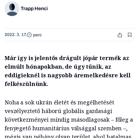
Trapp Henci
2022. 3. 17.
perc
Már így is jelentős drágult jópár termék az
elmúlt hónapokban, de úgy tűnik, az
eddigieknél is nagyobb áremelkedésre kell
felkészülnünk.
Noha a sok ukrán életét és megélhetését
veszélyeztető háború globális gazdasági
következményei mindig másodlagosak – főleg a
fenyegető humanitárius válsággal szemben –,
mégis van néhány olyan terület, ahol hatalmas