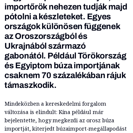
importőrök nehezen tudják majd
pótolni a készleteket. Egyes
országok különösen függenek
az Oroszországból és
Ukrajnából származó
gabonától. Például Törökország
és Egyiptom búza importjának
csaknem 70 százalékában rájuk
támaszkodik.
Mindeközben a kereskedelmi forgalom
változása is elindult: Kína például már
bejelentette, hogy megkezdi az orosz búza
importját, kiterjedt búzaimport-megállapodást