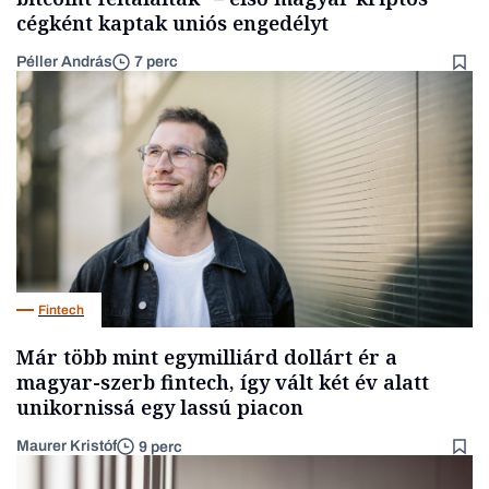
cégként kaptak uniós engedélyt
Péller András
7 perc
Fintech
Már több mint egymilliárd dollárt ér a
magyar-szerb fintech, így vált két év alatt
unikornissá egy lassú piacon
Maurer Kristóf
9 perc