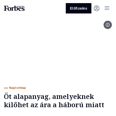
Előfizetés
Fotó
Vagy fedezze fel a következő
témákat
Üzlet
Pénz
Zöld
Legyél jobb!
Napi címlap
Öt alapanyag, amelyeknek
kilőhet az ára a háború miatt