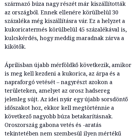
származó búza nagy részét már kiszállították
az országból. Ennek ellenére körülbelül 30
százaléka még kiszállításra vár. Ez a helyzet a
kukoricatermés körülbelül 45 százalékával is,
kulcskérdés, hogy meddig maradnak zárva a
kikötők.
Áprilisban újabb mérföldkő következik, amikor
is meg kell kezdeni a kukorica, az árpa és a
napraforgó vetését – nagyrészt azokon a
területeken, amelyet az orosz hadsereg
jelenleg sújt. Az idei nyár egy újabb sorsdöntő
időszakot hoz, ekkor kell megtörténnie a
következő nagyobb búza betakarításnak.
Oroszország gabona vetés és -aratás
tekintetében nem szembesül ilyen mértékű