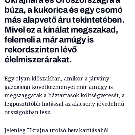
búza, a kukorica és egy csomó
más alapvető áru tekintetében.
Mivel ez a kínálat megszakad,
felemeli a már amúgy is
rekordszinten lévő
élelmiszerárakat.
Egy olyan időszakban, amikor a járvány
gazdasági következményei már amúgy is
megszaggaták a háztartások költségvetését, a
legpusztítóbb hatással az alacsony jövedelmű
országokban lesz.
Jelenleg Ukrajna utolsó betakarításából