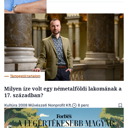
Interjú
Támogatói tartalom
Milyen íze volt egy németalföldi lakomának a
17. században?
Kultúra 2008 Művészeti Nonprofit Kft.
8 perc