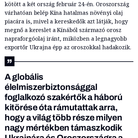
kötött a két ország február 24-én. Oroszország
várhatóan belép Kína hatalmas növényi olaj
piacára is, mivel a kereskedők azt látják, hogy
megnő a kereslet a Kínából származó orosz
napraforgóolaj iránt, miközben a legnagyobb
exportőr Ukrajna épp az oroszokkal hadakozik.
A globális
élelmiszerbiztonsággal
foglalkozó szakértők a háború
kitörése óta rámutattak arra,
hogy a világ több része milyen
nagy mértékben támaszkodik
Ukrajnára és Oroszországra a