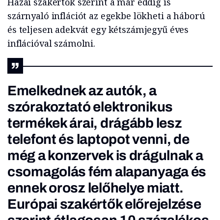
Hazai szakértők szerint a már eddig is
szárnyaló inflációt az egekbe lökheti a háború
és teljesen adekvát egy kétszámjegyű éves
inflációval számolni.
Emelkednek az autók, a
szórakoztató elektronikus
termékek árai, drágább lesz
telefont és laptopot venni, de
még a konzervek is drágulnak a
csomagolás fém alapanyaga és
ennek orosz lelőhelye miatt.
Európai szakértők előrejelzése