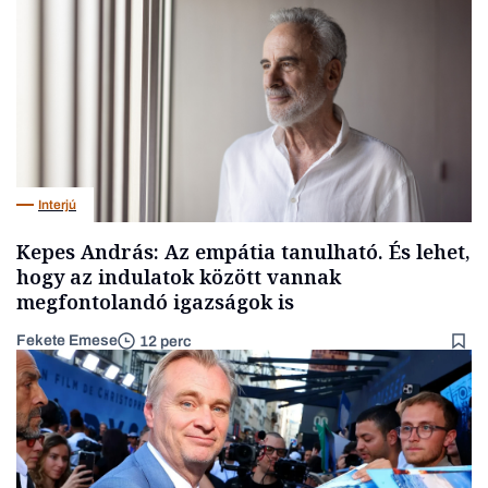
Interjú
Kepes András: Az empátia tanulható. És lehet,
hogy az indulatok között vannak
megfontolandó igazságok is
Fekete Emese
12 perc