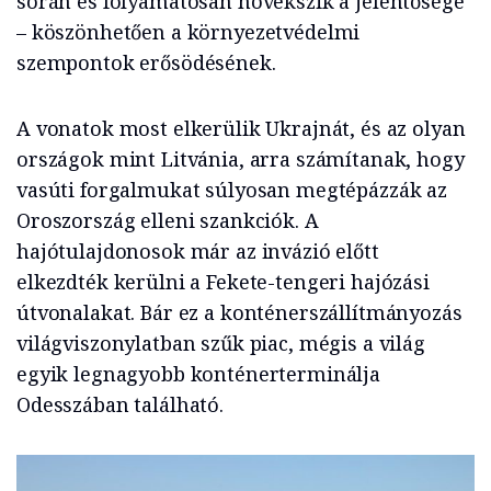
során és folyamatosan növekszik a jelentősége
– köszönhetően a környezetvédelmi
szempontok erősödésének.
A vonatok most elkerülik Ukrajnát, és az olyan
országok mint Litvánia, arra számítanak, hogy
vasúti forgalmukat súlyosan megtépázzák az
Oroszország elleni szankciók. A
hajótulajdonosok már az invázió előtt
elkezdték kerülni a Fekete-tengeri hajózási
útvonalakat. Bár ez a konténerszállítmányozás
világviszonylatban szűk piac, mégis a világ
egyik legnagyobb konténerterminálja
Odesszában található.