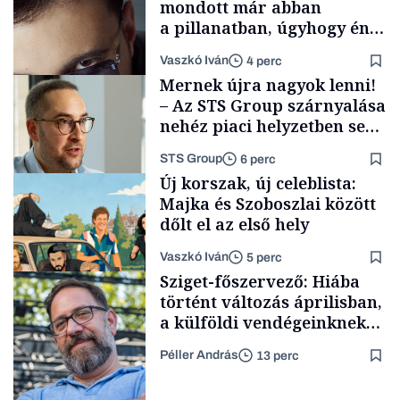
mondott már abban
a pillanatban, úgyhogy én
a legsarkosabb
Vaszkó Iván
4 perc
gondolataimat akartam
Mernek újra nagyok lenni!
kimondani
– Az STS Group szárnyalása
nehéz piaci helyzetben sem
lassult
STS Group
6 perc
Forbes-sztori
Új korszak, új celeblista:
Majka és Szoboszlai között
dőlt el az első hely
Vaszkó Iván
5 perc
Támogatói tartalom
Sziget-főszervező: Hiába
történt változás áprilisban,
a külföldi vendégeinknek
idő kell, hogy új képet
Péller András
13 perc
alakítsanak ki
Lista
Magyarországról