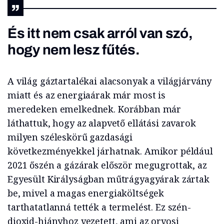
És itt nem csak arról van szó,
hogy nem lesz fűtés.
A világ gáztartalékai alacsonyak a világjárvány
miatt és az energiaárak már most is
meredeken emelkednek. Korábban már
láthattuk, hogy az alapvető ellátási zavarok
milyen széleskörű gazdasági
következményekkel járhatnak. Amikor például
2021 őszén a gázárak először megugrottak, az
Egyesült Királyságban műtrágyagyárak zártak
be, mivel a magas energiaköltségek
tarthatatlanná tették a termelést. Ez szén-
dioxid-hiányhoz vezetett, ami az orvosi