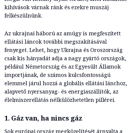
kihívások várnak ránk és ezekre muszáj
felkészülnünk.
Az ukrajnai háború az amúgy is megfeszített
ellátási láncok további megszakításával
fenyeget. Lehet, hogy Ukrajna és Oroszország
csak kis hányadát adja a nagy gyártó országok,
például Németország és az Egyesült Államok
importjának, de számos kulcsfontosságú
elemmel járul hozzá a globális ellátási lánchoz,
alapvető nyersanyag- és energiaszállítók, az
élelmiszerellátás nélkülözhetetlen pillérei.
1. Gáz van, ha nincs gáz
Sok európai ország megközelítését árnyalta a