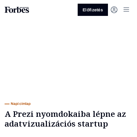
Előfizetés
Vagy fedezze fel a következő
témákat
Üzlet
Pénz
Zöld
Legyél jobb!
Napi címlap
A Prezi nyomdokaiba lépne az
adatvizualizációs startup