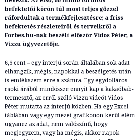
nevezik. Az első, 66 millió forintos
befektetői körön túl most teljes gőzzel
ráfordultak a termékfejlesztésre; a friss
befektetés részleteiről és terveikről a
Forbes.hu-nak beszélt először Vidos Péter, a
Vizzu ügyvezetője.
6,6 cent – egy interjú során általában sok adat
elhangzik, mégis, napokkal a beszélgetés után
is emlékszem erre a számra. Egy egydolláros
csoki árából mindössze ennyit kap a kakaóbab-
termesztő, az erről szóló Vizzu videót Vidos
Péter mutatta az interjú közben. Ha egy Excel-
táblában vagy egy mezei grafikonon kerül elém
ugyanez az adat, nem valószínű, hogy
megjegyzem, vagy ha mégis, akkor napok