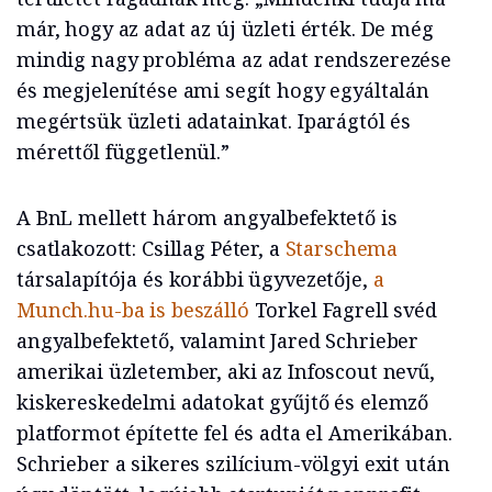
már, hogy az adat az új üzleti érték. De még
mindig nagy probléma az adat rendszerezése
és megjelenítése ami segít hogy egyáltalán
megértsük üzleti adatainkat. Iparágtól és
mérettől függetlenül.”
A BnL mellett három angyalbefektető is
csatlakozott: Csillag Péter, a
Starschema
társalapítója és korábbi ügyvezetője,
a
Munch.hu-ba is beszálló
Torkel Fagrell svéd
angyalbefektető, valamint Jared Schrieber
amerikai üzletember, aki az Infoscout nevű,
kiskereskedelmi adatokat gyűjtő és elemző
platformot építette fel és adta el Amerikában.
Schrieber a sikeres szilícium-völgyi exit után