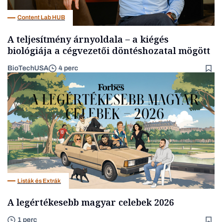
Content Lab HUB
A teljesítmény árnyoldala – a kiégés
biológiája a cégvezetői döntéshozatal mögött
BioTechUSA
4 perc
Listák és Extrák
A legértékesebb magyar celebek 2026
1 perc