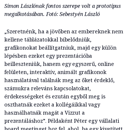
Simon Lászlónak fontos szerepe volt a prototípus
megalkotásában. Fotó: Sebestyén László
„Szeretnénk, ha a jövőben az embereknek nem
kellene táblázatokkal bíbelődniük,
grafikonokat beállítgatniuk, majd egy külön
lépésben ezeket egy prezentációba
beilleszteniük, hanem egy egyszerű, online
felületen, interaktív, animált grafikonok
használatával találnák meg az őket érdeklő,
számukra releváns kapcsolatokat,
érdekességeket és ezután egyből meg is
oszthatnák ezeket a kollégáikkal vagy
használhatnák magát a Vizzut a
prezentáláshoz”. Példaként Péter egy vállalati
board meetinget hoz fel, ahol, ha egy kivetített