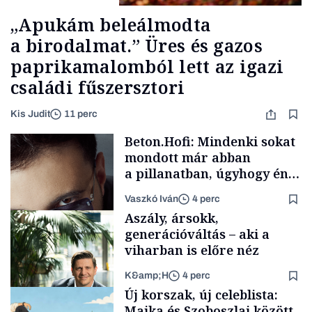
„Apukám beleálmodta
a birodalmat.” Üres és gazos
paprikamalomból lett az igazi
családi fűszersztori
Kis Judit
11 perc
Beton.Hofi: Mindenki sokat
mondott már abban
a pillanatban, úgyhogy én
a legsarkosabb
Vaszkó Iván
4 perc
gondolataimat akartam
Aszály, ársokk,
kimondani
generációváltás – aki a
viharban is előre néz
K&amp;H
4 perc
Forbes-sztori
Új korszak, új celeblista:
Majka és Szoboszlai között