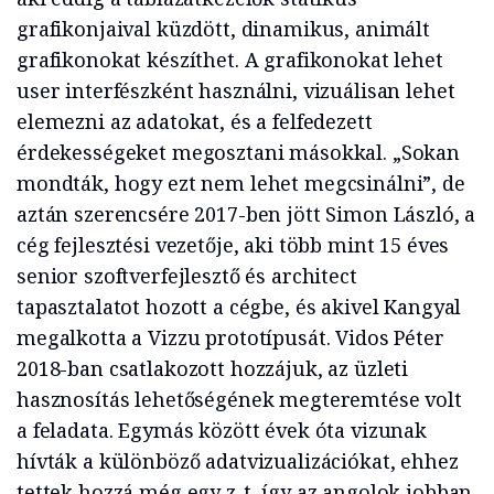
grafikonjaival küzdött, dinamikus, animált
grafikonokat készíthet. A grafikonokat lehet
user interfészként használni, vizuálisan lehet
elemezni az adatokat, és a felfedezett
érdekességeket megosztani másokkal. „Sokan
mondták, hogy ezt nem lehet megcsinálni”, de
aztán szerencsére 2017-ben jött Simon László, a
cég fejlesztési vezetője, aki több mint 15 éves
senior szoftverfejlesztő és architect
tapasztalatot hozott a cégbe, és akivel Kangyal
megalkotta a Vizzu prototípusát. Vidos Péter
2018-ban csatlakozott hozzájuk, az üzleti
hasznosítás lehetőségének megteremtése volt
a feladata. Egymás között évek óta vizunak
hívták a különböző adatvizualizációkat, ehhez
tettek hozzá még egy z-t, így az angolok jobban