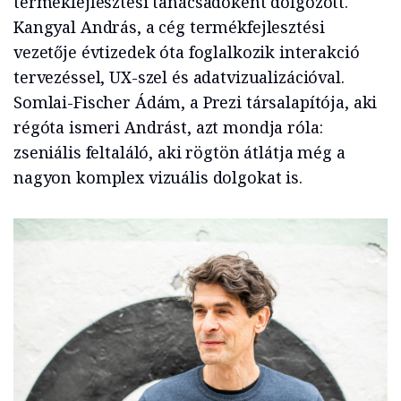
termékfejlesztési tanácsadóként dolgozott.
Kangyal András, a cég termékfejlesztési
vezetője évtizedek óta foglalkozik interakció
tervezéssel, UX-szel és adatvizualizációval.
Somlai-Fischer Ádám, a Prezi társalapítója, aki
régóta ismeri Andrást, azt mondja róla:
zseniális feltaláló, aki rögtön átlátja még a
nagyon komplex vizuális dolgokat is.