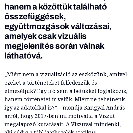
hanem a közöttük található
összefüggések,
együttmozgások változásai,
amelyek csak vizuális
megjelenítés során válnak
láthatóvá.
„Miért nem a vizualizáció az eszközünk, amivel
ezeket a történeteket felfedezzük és
elmeséljük? Egy író sem a betűkkel foglalkozik,
hanem történetet ír velük. Miért ne tehetnénk
így az adatokkal is?” – mondja Kangyal András
arról, hogy 2017-ben mi motiválta a Vizzut
megalapozó kutatásait. A Vizzuval mindenki,
aki eddig a táblázatkezelők statikus