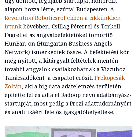
úgy döntött, legújabb startupját nonprofit
alapon hozza létre, ezúttal Budapesten. A
Revolution Roboticsról ebben a cikkünkben
írtunk
bővebben. Csillag Péterrel és Torkell
Fagrellel az angyalbefektetőket tömörítő
HunBan-on (Hungarian Business Angels
Network) ismerkedtek össze. A befektetési kör
még nyitott, a kitárgyalt feltételek mentén
további angyalok csatlakozhatnak a Vizzuhoz.
Tanácsadóként a csapatot erősíti
Prekopcsák
Zoltán
, aki a big data adatelemzés területén
építette fel és adta el Radoop nevű adatbányász-
startupját, most pedig a Prezi adattudományért
és analitikáért felelős igazgatóhelyettese.