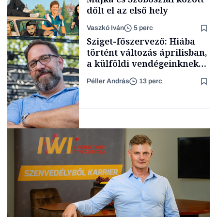
dőlt el az első hely
Vaszkó Iván
5 perc
TÁMOGATÓI
Sziget-főszervező: Hiába
TARTALOM
történt változás áprilisban,
a külföldi vendégeinknek
idő kell, hogy új képet
Péller András
13 perc
alakítsanak ki
Lista
Magyarországról
Interjú