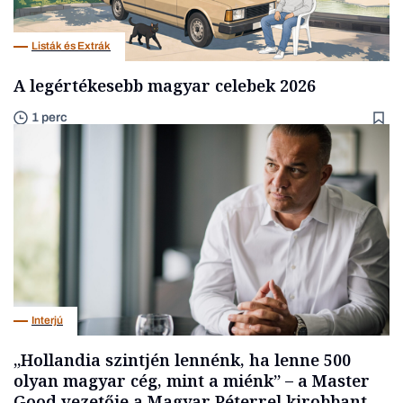
Listák és Extrák
A legértékesebb magyar celebek 2026
1 perc
Interjú
„Hollandia szintjén lennénk, ha lenne 500
olyan magyar cég, mint a miénk” – a Master
Good vezetője a Magyar Péterrel kirobbant