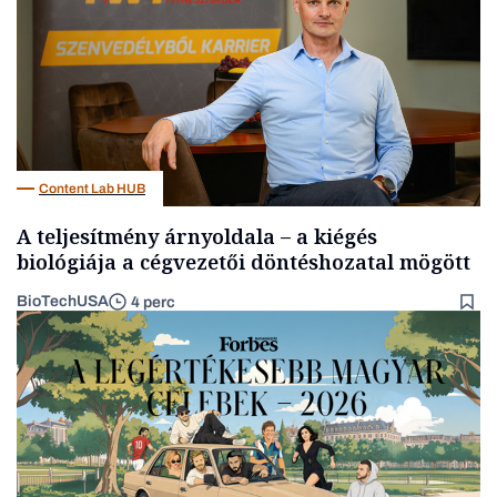
Content Lab HUB
A teljesítmény árnyoldala – a kiégés
biológiája a cégvezetői döntéshozatal mögött
BioTechUSA
4 perc