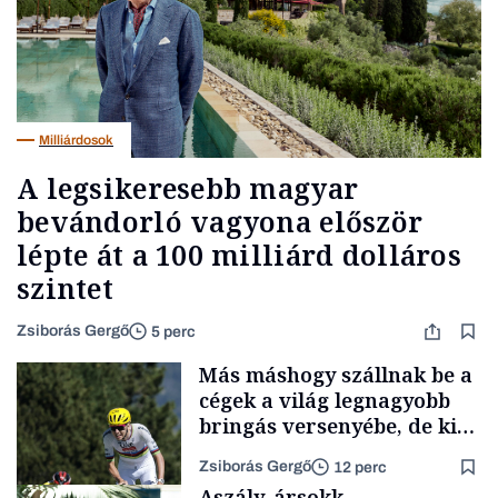
Milliárdosok
A legsikeresebb magyar
bevándorló vagyona először
lépte át a 100 milliárd dolláros
szintet
Zsiborás Gergő
5 perc
Más máshogy szállnak be a
cégek a világ legnagyobb
bringás versenyébe, de kik
nyernek valójában sokat a
Zsiborás Gergő
12 perc
Tour de France-on?
Aszály, ársokk,