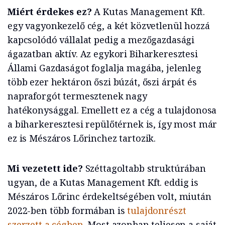
Miért érdekes ez?
A Kutas Management Kft.
egy vagyonkezelő cég, a két közvetlenül hozzá
kapcsolódó vállalat pedig a mezőgazdasági
ágazatban aktív. Az egykori Biharkeresztesi
Állami Gazdaságot foglalja magába, jelenleg
több ezer hektáron őszi búzát, őszi árpát és
napraforgót termesztenek nagy
hatékonysággal. Emellett ez a cég a tulajdonosa
a biharkeresztesi repülőtérnek is, így most már
ez is Mészáros Lőrinchez tartozik.
Mi vezetett ide?
Széttagoltabb struktúrában
ugyan, de a Kutas Management Kft. eddig is
Mészáros Lőrinc érdekeltségében volt, miután
2022-ben több formában is
tulajdonrészt
szerzett a cégben
. Most azonban teljesen a saját