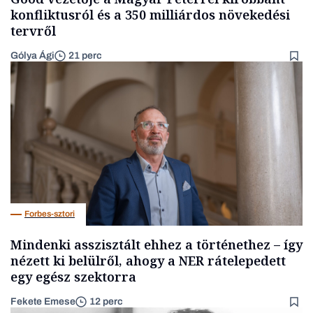
konfliktusról és a 350 milliárdos növekedési
tervről
Gólya Ági
21 perc
Forbes-sztori
Mindenki asszisztált ehhez a történethez – így
nézett ki belülről, ahogy a NER rátelepedett
egy egész szektorra
Fekete Emese
12 perc