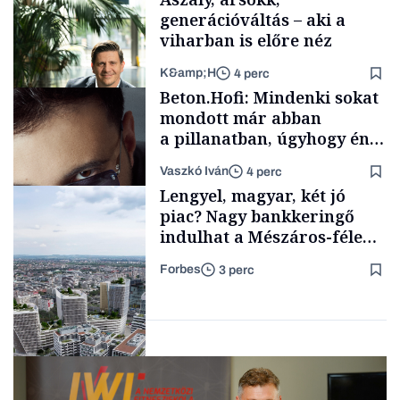
generációváltás – aki a
viharban is előre néz
K&amp;H
4 perc
Milliárdosok
Beton.Hofi: Mindenki sokat
mondott már abban
a pillanatban, úgyhogy én
a legsarkosabb
Vaszkó Iván
4 perc
gondolataimat akartam
TÁMOGATÓI
Lengyel, magyar, két jó
TARTALOM
kimondani
piac? Nagy bankkeringő
indulhat a Mészáros-féle
MBH körül
Forbes
3 perc
Forbes-sztori
Bank