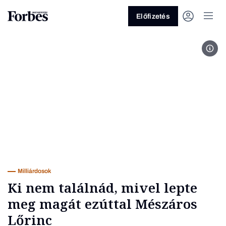
Előfizetés
Várk
Vagy fedezze fel a következő
témákat
Üzlet
Pénz
Zöld
Legyél jobb!
Milliárdosok
Ki nem találnád, mivel lepte
meg magát ezúttal Mészáros
Lőrinc