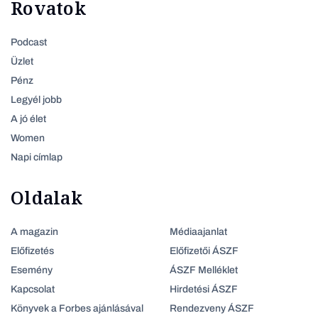
Rovatok
Podcast
Üzlet
Pénz
Legyél jobb
A jó élet
Women
Napi címlap
Oldalak
A magazin
Médiaajanlat
Előfizetés
Előfizetői ÁSZF
Esemény
ÁSZF Melléklet
Kapcsolat
Hirdetési ÁSZF
Könyvek a Forbes ajánlásával
Rendezveny ÁSZF