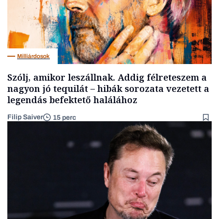
Milliárdosok
Szólj, amikor leszállnak. Addig félreteszem a
nagyon jó tequilát – hibák sorozata vezetett a
legendás befektető halálához
Filip Saiver
15 perc