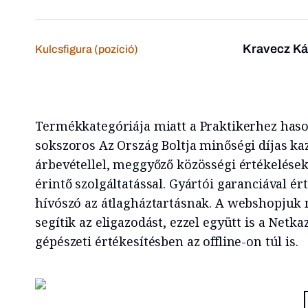
Kravecz Ká
Kulcsfigura (pozíció)
Termékkategóriája miatt a Praktikerhez hason
sokszoros Az Ország Boltja minőségi díjas k
árbevétellel, meggyőző közösségi értékelések
érintő szolgáltatással. Gyártói garanciával ért
hívószó az átlagháztartásnak. A webshopjuk m
segítik az eligazodást, ezzel együtt is a Netk
gépészeti értékesítésben az offline-on túl is.