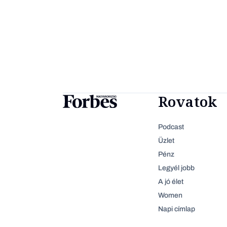
Rovatok
Podcast
Üzlet
Pénz
Legyél jobb
A jó élet
Women
Napi címlap