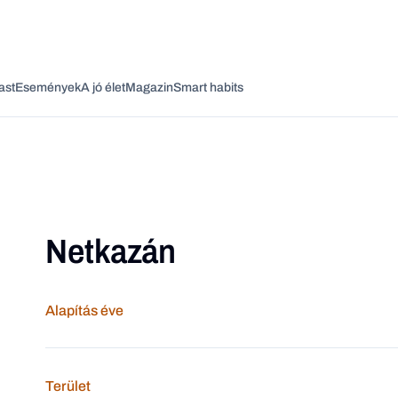
ast
Események
A jó élet
Magazin
Smart habits
Netkazán
Vagy fedezze fel a következő témákat
Üzlet
Pénz
Zöld
Legyél jobb!
Alapítás éve
Terület