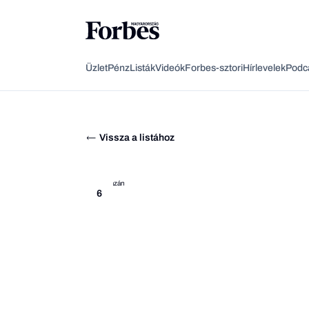
Üzlet
Pénz
Listák
Videók
Forbes-sztori
Hírlevelek
Podc
Vissza a listához
6