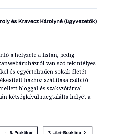
roly és Kravecz Károlyné (ügyvezetők)
ló a helyzete a listán, pedig
azánwebáruházról van szó tekintélyes
kel és egyértelműen sokak életét
ékesített házhoz szállítása csábító
ellett bloggal és szakszótárral
azán kétségkívül megtalálta helyét a
5. Praktiker
7. Libri-Bookline