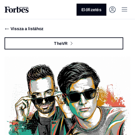
Előfizetés
Vissza a listához
TheVR
Vagy fedezze fel a következő
témákat
Üzlet
Pénz
Zöld
Legyél jobb!