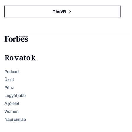
TheVR
Rovatok
Podcast
Üzlet
Pénz
Legyél jobb
A jó élet
Women
Napi címlap