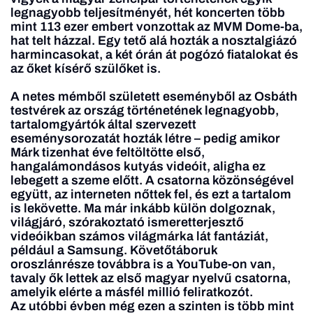
legnagyobb teljesítményét, hét koncerten több
mint 113 ezer embert vonzottak az MVM Dome-ba,
hat telt házzal. Egy tető alá hozták a nosztalgiázó
harmincasokat, a két órán át pogózó fiatalokat és
az őket kísérő szülőket is.
A netes mémből született eseményből az Osbáth
testvérek az ország történetének legnagyobb,
tartalomgyártók által szervezett
eseménysorozatát hozták létre – pedig amikor
Márk tizenhat éve feltöltötte első,
hangalámondásos kutyás videóit, aligha ez
lebegett a szeme előtt. A csatorna közönségével
együtt, az interneten nőttek fel, és ezt a tartalom
is lekövette. Ma már inkább külön dolgoznak,
világjáró, szórakoztató ismeretterjesztő
videóikban számos világmárka lát fantáziát,
például a Samsung. Követőtáboruk
oroszlánrésze továbbra is a YouTube-on van,
tavaly ők lettek az első magyar nyelvű csatorna,
amelyik elérte a másfél millió feliratkozót.
Az utóbbi évben még ezen a szinten is több mint