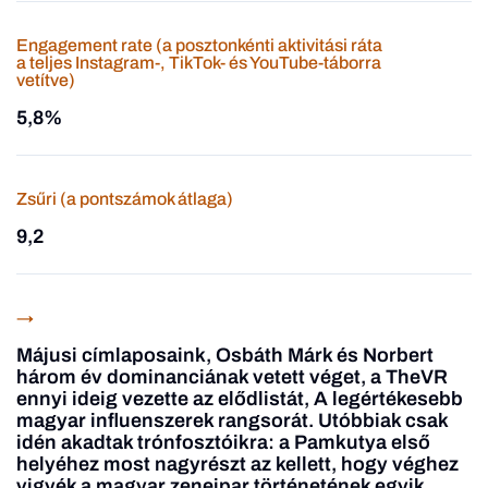
Engagement rate (a posztonkénti aktivitási ráta
a teljes Instagram-, TikTok- és YouTube-táborra
vetítve)
5,8%
Zsűri (a pontszámok átlaga)
9,2
→
Májusi címlaposaink, Osbáth Márk és Norbert
három év dominanciának vetett véget, a TheVR
ennyi ideig vezette az elődlistát, A legértékesebb
magyar influenszerek rangsorát. Utóbbiak csak
idén akadtak trónfosztóikra: a Pamkutya első
helyéhez most nagyrészt az kellett, hogy véghez
vigyék a magyar zeneipar történetének egyik