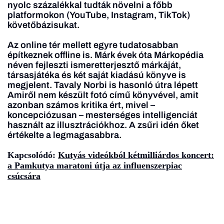
nyolc százalékkal tudták növelni a főbb
platformokon (YouTube, Instagram, TikTok)
követőbázisukat.
Az online tér mellett egyre tudatosabban
építkeznek offline is. Márk évek óta Márkopédia
néven fejleszti ismeretterjesztő márkáját,
társasjátéka és két saját kiadású könyve is
megjelent. Tavaly Norbi is hasonló útra lépett
Amiről nem készült fotó című könyvével, amit
azonban számos kritika ért, mivel –
koncepciózusan – mesterséges intelligenciát
használt az illusztrációkhoz. A zsűri idén őket
értékelte a legmagasabbra.
Kapcsolódó:
Kutyás videókból kétmilliárdos koncert:
a Pamkutya maratoni útja az influenszerpiac
csúcsára