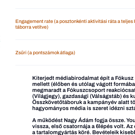
Engagement rate (a posztonkénti aktivitási ráta a teljes
táborra vetítve)
Zsűri (a pontszámok átlaga)
Kiterjedt médiabirodalmat épít a Fókusz
mellett (élőben és utólag vágott formába
megmaradt a Fókuszcsoport reakciócsat
(Világjegy), gazdasági (Válságstáb) és ku
Összkövetőtáboruk a kampányév alatt töb
hagyományos média is szeret idézni szt
A működést Nagy Ádám fogja össze. YouT
vissza, első csatornája a 6lépés volt. Az 
a tartalomgyártás köré. Bevételeik kise