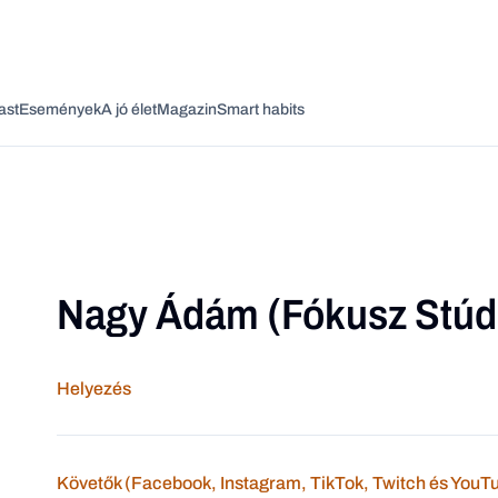
ast
Események
A jó élet
Magazin
Smart habits
Nagy Ádám (Fókusz Stúd
Vagy fedezze fel a következő témákat
Üzlet
Pénz
Zöld
Legyél jobb!
Helyezés
Követők (Facebook, Instagram, TikTok, Twitch és YouT