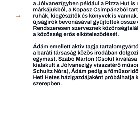
a Jólvanezígyben például a Pizza Hut is 
márkájukból, a Kopasz Csimpánzból tart
ruhák, kiegészítők és könyvek is vannak
→
újságírók bevonásával gyűjtöttek össze 
Rendszeresen szerveznek közönségtalálk
a közösség erős elköteleződését.
Ádám emellett aktív tagja tartalomgyárt
a baráti társaság közös irodában dolgoz
egymást. Szabó Márton (Csoki) kiválása 
kialakult a Jólvanezígy visszatérő műs
Schultz Nóra), Ádám pedig a főműsoridős
Heti Hetes házigazdájaként próbálhatja 
szerepben.