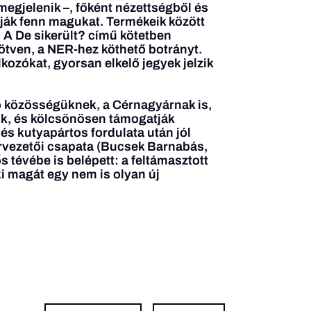
megjelenik –, főként nézettségből és
ják fenn magukat. Termékeik között
. A De sikerült? című kötetben
ötven, a NER-hez köthető botrányt.
ozókat, gyorsan elkelő jegyek jelzik
ó közösségüknek, a Cérnagyárnak is,
ik, és kölcsönösen támogatják
és kutyapártos fordulata után jól
orvezetői csapata (Bucsek Barnabás,
 tévébe is belépett: a feltámasztott
ki magát egy nem is olyan új