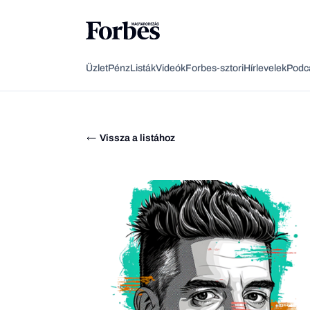
Üzlet
Pénz
Listák
Videók
Forbes-sztori
Hírlevelek
Podc
Vissza a listához