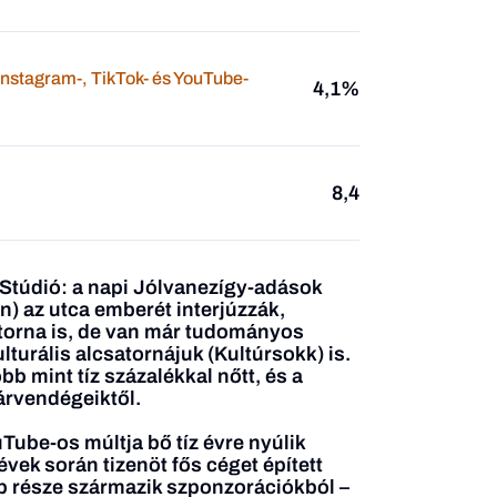
 Instagram-, TikTok- és YouTube-
4,1%
8,4
 Stúdió: a napi Jólvanezígy-adások
n) az utca emberét interjúzzák,
orna is, de van már tudományos
lturális alcsatornájuk (Kultúrsokk) is.
b mint tíz százalékkal nőtt, és a
árvendégeiktől.
ube-os múltja bő tíz évre nyúlik
évek során tizenöt fős céget épített
bb része származik szponzorációkból –