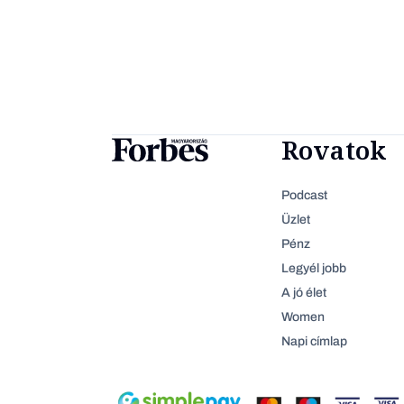
Rovatok
Podcast
Üzlet
Pénz
Legyél jobb
A jó élet
Women
Napi címlap