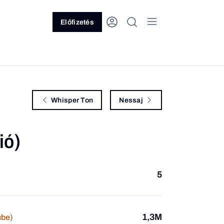
Előfizetés
Whisper Ton
Nessaj
ió)
5
1,3M
ube)