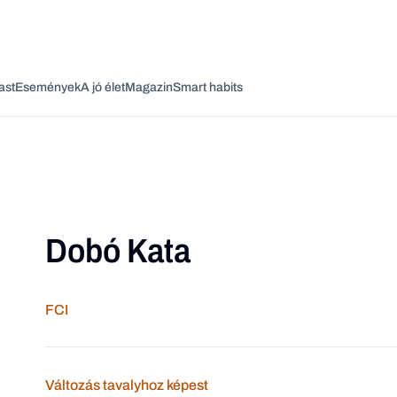
ast
Események
A jó élet
Magazin
Smart habits
Dobó Kata
Vagy fedezze fel a következő témákat
Üzlet
Pénz
Zöld
Legyél jobb!
FCI
Változás tavalyhoz képest