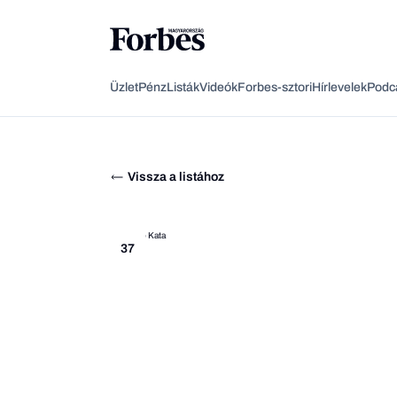
Üzlet
Pénz
Listák
Videók
Forbes-sztori
Hírlevelek
Podc
Vissza a listához
37