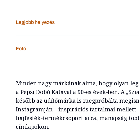
Legjobb helyezés
Fotó
Minden nagy márkának álma, hogy olyan leg
a Pepsi Dobó Katával a 90-es évek-ben. A „Szia
később az üdítőmárka is megpróbálta megismé
Instagramján – inspirációs tartalmai mellett 
hajfesték-termékcsoport arca, manapság több
címlapokon.