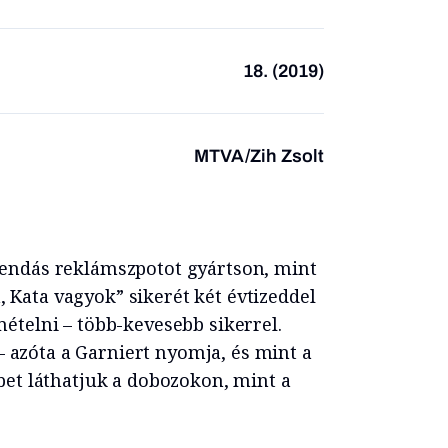
18. (2019)
MTVA/Zih Zsolt
endás reklámszpotot gyártson, mint
, Kata vagyok” sikerét két évtizeddel
telni – több-kevesebb sikerrel.
– azóta a Garniert nyomja, és mint a
et láthatjuk a dobozokon, mint a