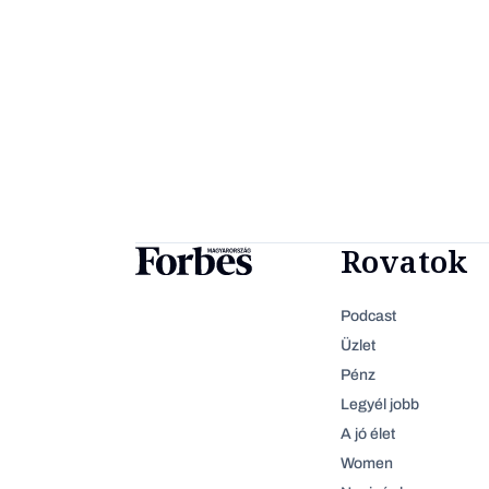
Rovatok
Podcast
Üzlet
Pénz
Legyél jobb
A jó élet
Women