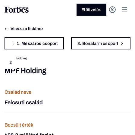
Előfizetés
Vissza a listához
1. Mészáros csoport
3. Bonafarm csoport
2
MPF Holding
Vagy fedezze fel a következő
témákat
Család neve
Üzlet
Pénz
Zöld
Legyél jobb!
Felcsuti család
Becsült érték