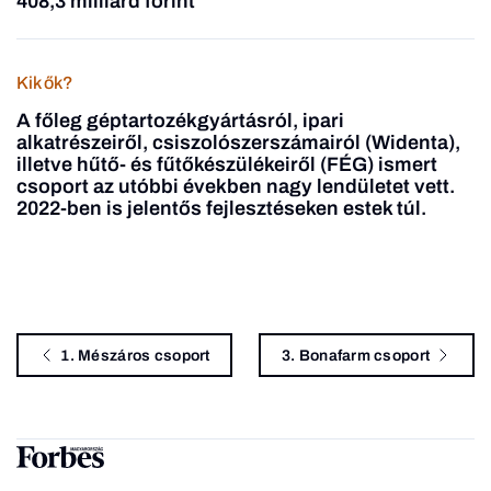
408,3 milliárd forint
Kik ők?
A főleg géptartozékgyártásról, ipari
alkatrészeiről, csiszolószerszámairól (Widenta),
illetve hűtő- és fűtőkészülékeiről (FÉG) ismert
csoport az utóbbi években nagy lendületet vett.
2022-ben is jelentős fejlesztéseken estek túl.
1. Mészáros csoport
3. Bonafarm csoport