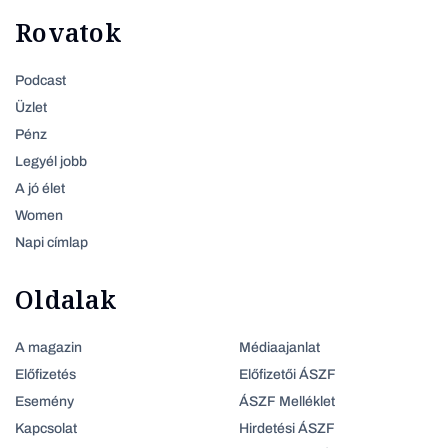
Rovatok
Podcast
Üzlet
Pénz
Legyél jobb
A jó élet
Women
Napi címlap
Oldalak
A magazin
Médiaajanlat
Előfizetés
Előfizetői ÁSZF
Esemény
ÁSZF Melléklet
Kapcsolat
Hirdetési ÁSZF