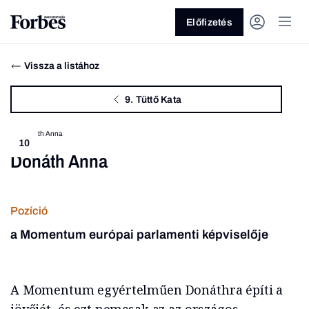
Előfizetés
Vissza a listához
9. Tüttő Kata
10
Donáth Anna
Vagy fedezze fel a következő
témákat
Pozíció
Üzlet
Pénz
Zöld
Legyél jobb!
a Momentum európai parlamenti képviselője
A Momentum egyértelműen Donáthra építi a