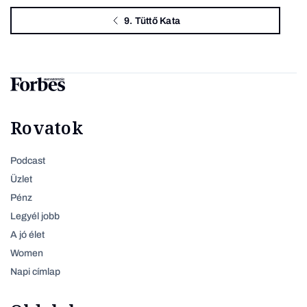
9. Tüttő Kata
Rovatok
Podcast
Üzlet
Pénz
Legyél jobb
A jó élet
Women
Napi címlap