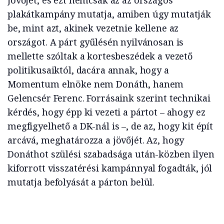
jövőjét, és ezt nemcsak az az országos
plakátkampány mutatja, amiben úgy mutatják
be, mint azt, akinek vezetnie kellene az
országot. A párt gyűlésén nyilvánosan is
mellette szóltak a kortesbeszédek a vezető
politikusaiktól, dacára annak, hogy a
Momentum elnöke nem Donáth, hanem
Gelencsér Ferenc. Forrásaink szerint technikai
kérdés, hogy épp ki vezeti a pártot – ahogy ez
megfigyelhető a DK-nál is –, de az, hogy kit épít
arcává, meghatározza a jövőjét. Az, hogy
Donáthot szülési szabadsága után-közben ilyen
kiforrott visszatérési kampánnyal fogadták, jól
mutatja befolyását a párton belül.