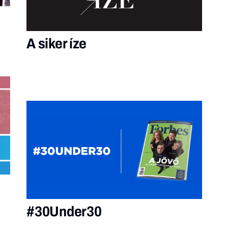
A siker íze
#30Under30