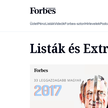
Üzlet
Pénz
Listák
Videók
Forbes-sztori
Hírlevelek
Podc
Listák és Ext