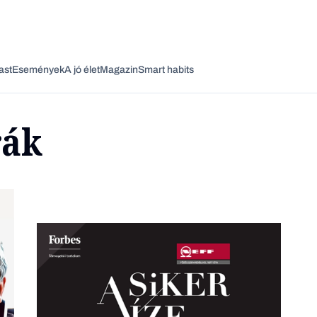
ast
Események
A jó élet
Magazin
Smart habits
rák
Vagy fedezze fel a következő témákat
Üzlet
Pénz
Zöld
Legyél jobb!