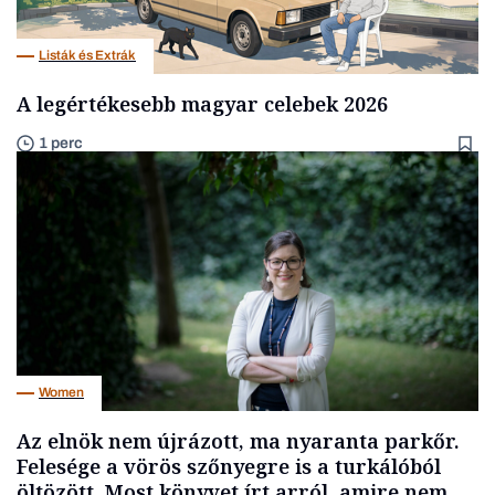
Listák és Extrák
A legértékesebb magyar celebek 2026
1 perc
Women
Az elnök nem újrázott, ma nyaranta parkőr.
Felesége a vörös szőnyegre is a turkálóból
öltözött. Most könyvet írt arról, amire nem