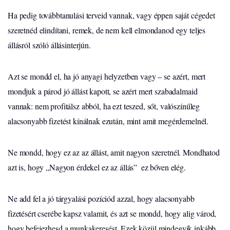
Ha pedig továbbtanulási terveid vannak, vagy éppen saját cégedet
szeretnéd elindítani, remek, de nem kell elmondanod egy teljes
állásról szóló állásinterjún.
Azt se mondd el, ha jó anyagi helyzetben vagy – se azért, mert
mondjuk a párod jó állást kapott, se azért mert szabadalmaid
vannak: nem profitálsz abból, ha ezt teszed, sőt, valószínűleg
alacsonyabb fizetést kínálnak ezután, mint amit megérdemelnél.
Ne mondd, hogy ez az az állást, amit nagyon szeretnél. Mondhatod
azt is, hogy „Nagyon érdekel ez az állás” ­ ez bőven elég.
Ne add fel a jó tárgyalási pozíciód azzal, hogy alacsonyabb
fizetésért cserébe kapsz valamit, és azt se mondd, hogy alig várod,
hogy befejezhesd a munkakeresést. Ezek közül mindegyik inkább