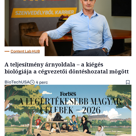
Content Lab HUB
A teljesítmény árnyoldala – a kiégés
biológiája a cégvezetői döntéshozatal mögött
BioTechUSA
4 perc