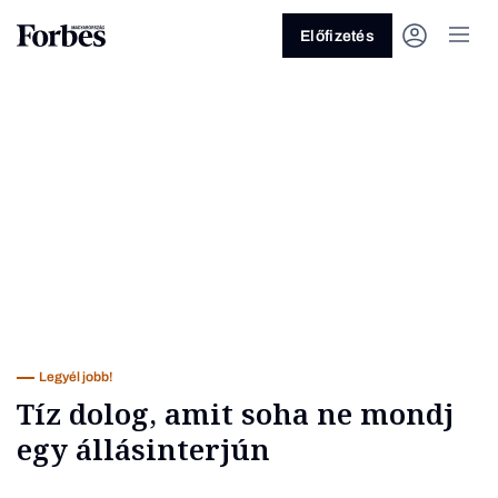
Előfizetés
Vagy fedezze fel a következő
témákat
Üzlet
Pénz
Zöld
Legyél jobb!
Legyél jobb!
Tíz dolog, amit soha ne mondj
egy állásinterjún