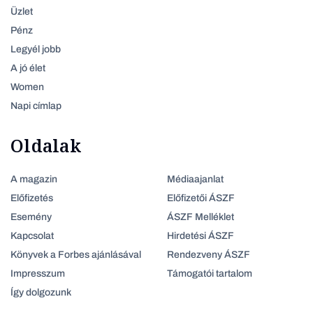
Üzlet
Pénz
Legyél jobb
A jó élet
Women
Napi címlap
Oldalak
A magazin
Médiaajanlat
Előfizetés
Előfizetői ÁSZF
Esemény
ÁSZF Melléklet
Kapcsolat
Hirdetési ÁSZF
Könyvek a Forbes ajánlásával
Rendezveny ÁSZF
Impresszum
Támogatói tartalom
Így dolgozunk