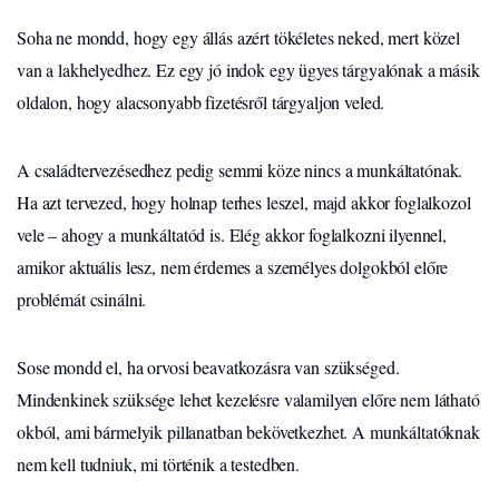
Soha ne mondd, hogy egy állás azért tökéletes neked, mert közel
van a lakhelyedhez. Ez egy jó indok egy ügyes tárgyalónak a másik
oldalon, hogy alacsonyabb fizetésről tárgyaljon veled.
A családtervezésedhez pedig semmi köze nincs a munkáltatónak.
Ha azt tervezed, hogy holnap terhes leszel, majd akkor foglalkozol
vele – ahogy a munkáltatód is. Elég akkor foglalkozni ilyennel,
amikor aktuális lesz, nem érdemes a személyes dolgokból előre
problémát csinálni.
Sose mondd el, ha orvosi beavatkozásra van szükséged.
Mindenkinek szüksége lehet kezelésre valamilyen előre nem látható
okból, ami bármelyik pillanatban bekövetkezhet. A munkáltatóknak
nem kell tudniuk, mi történik a testedben.