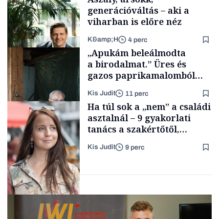
generációváltás – aki a
viharban is előre néz
K&amp;H
4 perc
Smart habits
„Apukám beleálmodta
a birodalmat.” Üres és
gazos paprikamalomból
lett az igazi családi
Kis Judit
11 perc
fűszersztori
TÁMOGATÓI
Ha túl sok a „nem” a családi
TARTALOM
asztalnál – 9 gyakorlati
tanács a szakértőtől,
hogyan legyünk jól etető
Kis Judit
9 perc
szülők
Családi
vállalkozások
Gasztró