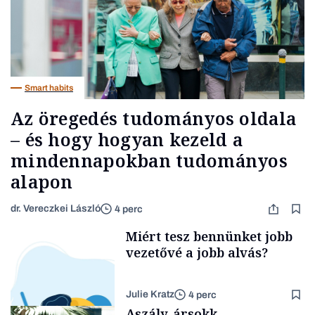
Smart habits
Az öregedés tudományos oldala
– és hogy hogyan kezeld a
mindennapokban tudományos
alapon
dr. Vereczkei László
4 perc
Miért tesz bennünket jobb
vezetővé a jobb alvás?
Julie Kratz
4 perc
Aszály, ársokk,